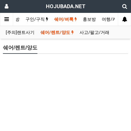
HOJUBADA.NET
인
수다방
구인/구직
쉐어/벼룩
홍보방
여행/카페
[주의]랜트사기
쉐어/렌트/양도
사고/팔고/거래
쉐어/렌트/양도