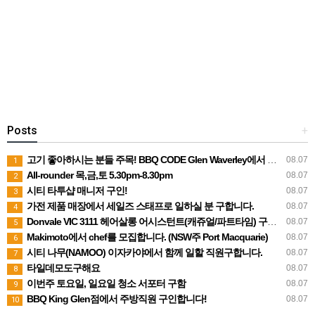
Posts
+
고기 좋아하시는 분들 주목! BBQ CODE Glen Waverley에서 함께해요
08.07
1
All-rounder 목,금,토 5.30pm-8.30pm
08.07
2
시티 타투샵 매니저 구인!
08.07
3
가전 제품 매장에서 세일즈 스태프로 일하실 분 구합니다.
08.07
4
Donvale VIC 3111 헤어살롱 어시스턴트(캐쥬얼/파트타임) 구합니다
08.07
5
Makimoto에서 chef를 모집합니다. (NSW주 Port Macquarie)
08.07
6
시티 나무(NAMOO) 이자카야에서 함께 일할 직원구합니다.
08.07
7
타일데모도구해요
08.07
8
이번주 토요일, 일요일 청소 서포터 구함
08.07
9
BBQ King Glen점에서 주방직원 구인합니다!
08.07
10