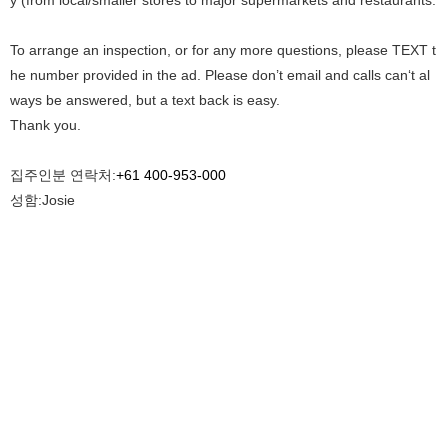
y (from local/smaller stores to major supermarkets and restaurants.
To arrange an inspection, or for any more questions, please TEXT t
he number provided in the ad. Please don’t email and calls can‘t al
ways be answered, but a text back is easy.
Thank you.
집주인분 연락처:
+61 400-953-000
성함:Josie