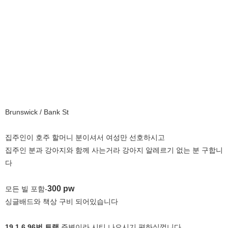
Brunswick / Bank St
집
주인이 호주 할머니 분이셔서 여성만 선호하시고
집주인 분과 강아지와 함께 사는거라 강아지 알레르기 없는 분 구합니
다
300 pw
모든 빌 포함-
싱글배드와 책상 구비 되어있습니다
19,1,6,96번 트램
주변이라 시티 나오시기 편하실껍니다