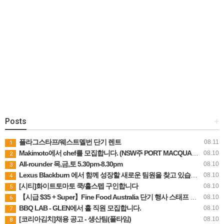
Posts
+
플라그스타프/웨스트멜번 단기 렌트
08.11
1
Makimoto에서 chef를 모집합니다. (NSW주 PORT MACQUARIE)
08.10
2
All-rounder 목,금,토 5.30pm-8.30pm
08.10
3
Lexus Blackburn 에서 함께 성장할 새로운 팀원을 찾고 있습니다!
08.10
4
[시티]화이트토마토 쿡/홀스텝 구인합니다
08.10
5
【시급 $35 + Super】Fine Food Australia 단기 행사 스태프 모집
08.10
6
BBQ LAB - GLEN에서 홀 직원 모집합니다.
08.10
7
[코리아김치]채용 공고 - 생산팀(풀타임)
08.10
8