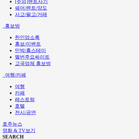
[주의]랜트사기
쉐어/렌트/양도
사고/팔고/거래
홍보방
한인업소록
홍보/이벤트
민박/홈스테이
멜번주요싸이트
고국업체 홍보방
여행/카페
여행
카페
레스토랑
호텔
전시/공연
호주뉴스
영화 & TV보기
SEARCH