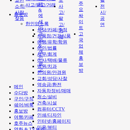
교민
도
텔
주
제
사고/팔고/거래
소식/
사
전
요
&
사람
고/
시/
홍보방
에
싸
찾음
팔
공
세
이
한인업소록
고/
연
이
트
식당/카페/주점
거
과
고
식품점/건강식품
래
외
국
여행/유학/학원
&
업
이민/법률
개
체
세무/회계
인
홍
이사/택배/물류
광
보
병원/치과
고
방
한의원/안경원
교회/성당/사찰
역송금/환전
메인
자동차정비/매매
수다방
청소/설비
구인/구직
건축/시설
쉐어/벼룩
컴퓨터/CCTV
홍보방
인쇄/디자인
여행/카페
인터넷/홈페이지
호주뉴스
미용/뷰티
영화 & TV보기