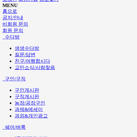
MENU
홈으로
공지/안내
비회원 문의
회원 문의
수다방
생생수다방
질문/답변
친구/여행합시다
교민소식/사람찾음
구인/구직
구인게시판
구직게시판
농장/공장구인
과제&에세이
과외&개인광고
쉐어/벼룩