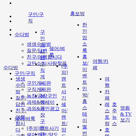
홍보방
구인/구
직
한
인
구
수다방
업
인
소
생생수다방
게
쉐어/벼
록
질문/답변
시
룩
홍
친구/여행합시다
판
여행/카
보/
교민소식/사람찾음
구
[주
수다방
페
이
직
의]
구인/구직
벤
게
생생
랜
여
트
구인게시판
시
수다
트
행
민
구직게시판
판
방
사
카
박/
농장/공장구인
농
질문/
기
페
홈
과제&에세이
장/
답변
쉐
레
호
스
영화
과외&개인광고
공
친구/
어/
스
주
테
& TV
장
여행
렌
토
뉴
쉐어/벼룩
보기
이
구
합시
트/
랑
스
멜
인
[주의]랜트사기
다
양
호
번
과
쉐어/렌트/양도