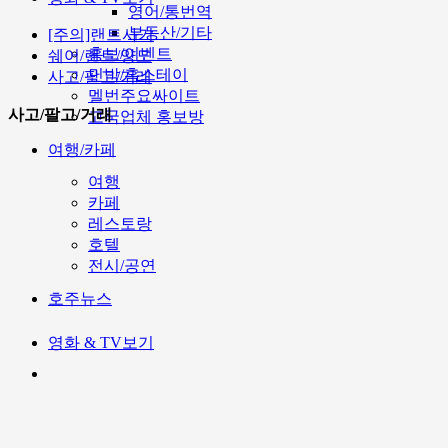
영어/통번역
부동산/기타
[주의]랜트사기
홍보/이벤트
쉐어/렌트/양도
민박/홈스테이
사고/팔고/거래
멜번주요싸이트
사고/팔고/거래
고국업체 홍보방
여행/카페
여행
카페
레스토랑
호텔
전시/공연
호주뉴스
영화 & TV보기