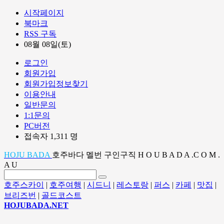
시작페이지
북마크
RSS 구독
08월 08일(토)
로그인
회원가입
회원가입정보찾기
이용안내
일반문의
1:1문의
PC버전
접속자 1,311 명
HOJU BADA
호주바다 멜번 구인구직 H O U B A D A .C O M .
A U
호주스카이
|
호주여행
|
시드니
|
레스토랑
|
퍼스
|
카페
|
맛집
|
브리즈번
|
골드코스트
HOJUBADA.NET