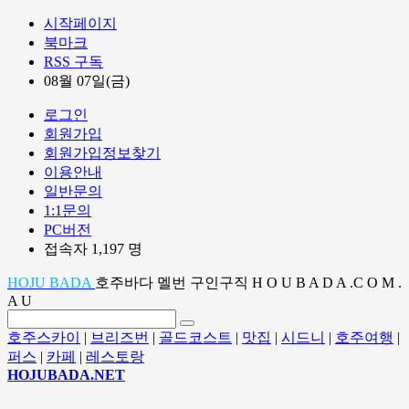
시작페이지
북마크
RSS 구독
08월 07일(금)
로그인
회원가입
회원가입정보찾기
이용안내
일반문의
1:1문의
PC버전
접속자 1,197 명
HOJU BADA
호주바다 멜번 구인구직 H O U B A D A .C O M .
A U
호주스카이
|
브리즈번
|
골드코스트
|
맛집
|
시드니
|
호주여행
|
퍼스
|
카페
|
레스토랑
HOJUBADA.NET