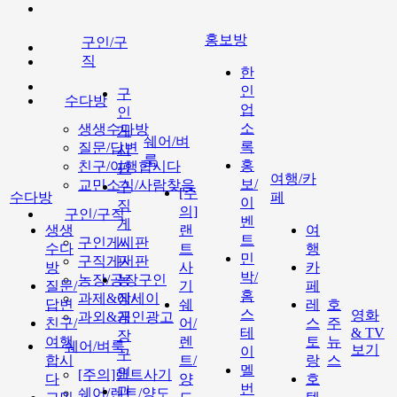
홍보방
구인/구
직
한
인
구
수다방
업
인
소
생생수다방
게
쉐어/벼
록
질문/답변
시
룩
홍
친구/여행합시다
판
여행/카
보/
교민소식/사람찾음
구
[주
수다방
페
이
직
의]
구인/구직
벤
게
생생
랜
여
트
구인게시판
시
수다
트
행
민
구직게시판
판
방
사
카
박/
농장/공장구인
농
질문/
기
페
홈
과제&에세이
장/
답변
쉐
레
호
스
영화
과외&개인광고
공
친구/
어/
스
주
테
& TV
장
여행
렌
토
뉴
쉐어/벼룩
보기
이
구
합시
트/
랑
스
멜
인
[주의]랜트사기
다
양
호
번
과
쉐어/렌트/양도