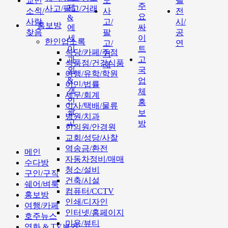
교민
도
텔
주
제
사고/팔고/거래
소식/
사
전
요
&
사람
고/
시/
홍보방
에
싸
찾음
팔
공
세
이
한인업소록
고/
연
이
트
식당/카페/주점
거
과
고
식품점/건강식품
래
외
국
여행/유학/학원
&
업
이민/법률
개
체
세무/회계
인
홍
이사/택배/물류
광
보
병원/치과
고
방
한의원/안경원
교회/성당/사찰
역송금/환전
메인
자동차정비/매매
수다방
청소/설비
구인/구직
건축/시설
쉐어/벼룩
컴퓨터/CCTV
홍보방
인쇄/디자인
여행/카페
인터넷/홈페이지
호주뉴스
미용/뷰티
영화 & TV보기