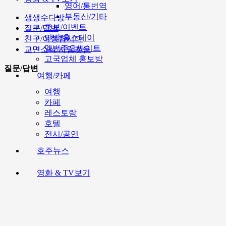
영어/통번역
부동산/기타
생생수다방
홍보/이벤트
질문/답변
민박/홈스테이
친구/여행합시다
멜번주요싸이트
교민소식/사람찾음
고국업체 홍보방
질문/답변
여행/카페
여행
카페
레스토랑
호텔
전시/공연
호주뉴스
영화 & TV보기