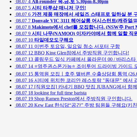
08.07
4
All-rounder 목,금,토 5.30pm-8.30pm
08.07
5
시티 타투샵 매니저 구인!
08.07
6
가전 제품 매장에서 세일즈 스태프로 일하실 분 
08.07
7
Donvale VIC 3111 헤어살롱 어시스턴트(캐쥬
08.07
8
Makimoto에서 chef를 모집합니다. (NSW주 Port Ma
08.07
9
시티 나무(NAMOO) 이자카야에서 함께 일할 직
08.07
10
타일데모도구해요
08.07
11
이번주 토요일, 일요일 청소 서포터 구함
08.07
12
BBQ King Glen점에서 주방직원 구인합니다!
08.07
13
콜링우드 일식 카페에서 올라운더 00 / 바리스타 
08.07
14
⭐영주권스폰가능⭐ 조이투어 드라이빙 가이드 모
08.07
15
통역원 모집ㅣ호주 맬버른 수출상담회 통역 (26.08
08.07
16
시티에 위치한 코리안 레스토랑 "동대문" 에서 김밥 롤메이커
08.07
17
[직원모집] 카네기 BBQ 맛집 JUBANG에서 함
08.07
18
looking for full time barista
08.07
19
Shop Ramen Preston에서 주방직원 구인합니다.
08.07
20
Kew East 한식당“공간” 주방 팀원들 구해요(키