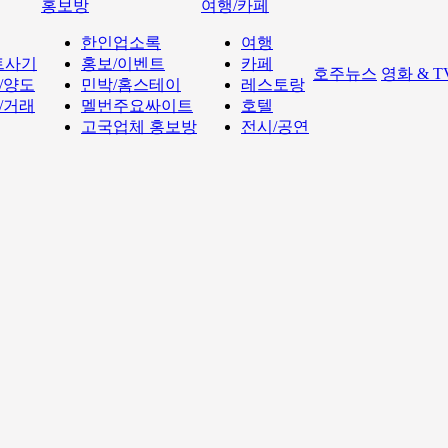
홍보방
여행/카페
한인업소록
여행
트사기
홍보/이벤트
카페
호주뉴스
영화 & 
/양도
민박/홈스테이
레스토랑
/거래
멜번주요싸이트
호텔
고국업체 홍보방
전시/공연