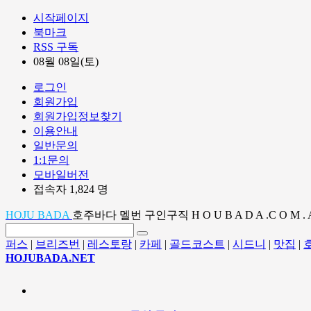
시작페이지
북마크
RSS 구독
08월 08일(토)
로그인
회원가입
회원가입정보찾기
이용안내
일반문의
1:1문의
모바일버전
접속자 1,824 명
HOJU BADA
호주바다 멜번 구인구직 H O U B A D A .C O M . 
퍼스
|
브리즈번
|
레스토랑
|
카페
|
골드코스트
|
시드니
|
맛집
|
HOJUBADA.NET