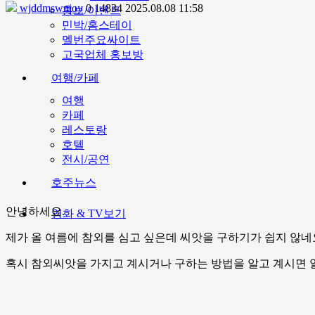
wjddmswnjoy
0
14834
2025.08.08 11:58
홍보/이벤트
민박/홈스테이
멜번주요싸이트
고국업체 홍보방
여행/카페
여행
카페
레스토랑
호텔
전시/공연
호주뉴스
안녕하세요.
영화 & TV보기
제가 올 여름에 참외를 심고 싶은데 씨앗을 구하기가 쉽지 않네
혹시 참외씨앗을 가지고 계시거나 구하는 방법을 알고 계시면