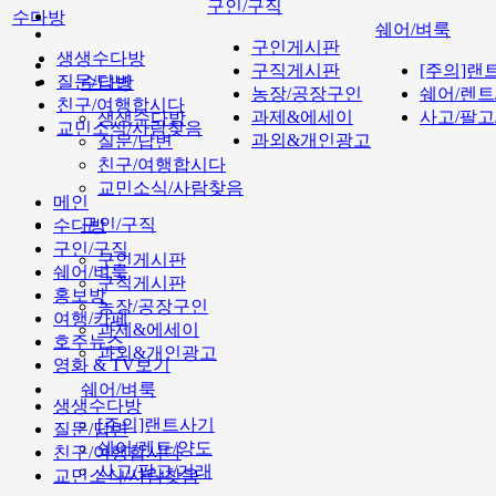
구인/구직
수다방
쉐어/벼룩
구인게시판
생생수다방
구직게시판
[주의]랜
질문/답변
수다방
농장/공장구인
쉐어/렌트
친구/여행합시다
과제&에세이
사고/팔고
생생수다방
교민소식/사람찾음
과외&개인광고
질문/답변
친구/여행합시다
교민소식/사람찾음
메인
구인/구직
수다방
구인/구직
구인게시판
쉐어/벼룩
구직게시판
홍보방
농장/공장구인
여행/카페
과제&에세이
호주뉴스
과외&개인광고
영화 & TV보기
쉐어/벼룩
생생수다방
[주의]랜트사기
질문/답변
쉐어/렌트/양도
친구/여행합시다
사고/팔고/거래
교민소식/사람찾음