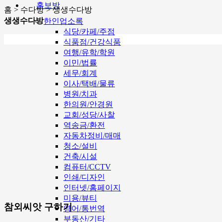
홍보방
홈 > 수다방 > 생생수다방
생생수다방
한인업소록
식당/카페/주점
식품점/건강식품
여행/유학/학원
이민/법률
세무/회계
이사/택배/물류
병원/치과
한의원/안경원
교회/성당/사찰
역송금/환전
자동차정비/매매
청소/설비
건축/시설
컴퓨터/CCTV
인쇄/디자인
인터넷/홈페이지
미용/뷰티
참외씨앗 구하기
영어/통번역
부동산/기타