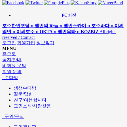
PC버전
호주한인포탈 :: 멜번의 하늘 :: 멜번스카이 :: 호주바다 :: 미씨
멜번 :: 미씨호주 :: OKTA :: 멜번옥타 :: KOZBIZ
All rights
reserved / Contact
로그인
회원가입
정보찾기
MENU
홈으로
공지/안내
비회원 문의
회원 문의
수다방
생생수다방
질문/답변
친구/여행합시다
교민소식/사람찾음
구인/구직
구인게시판