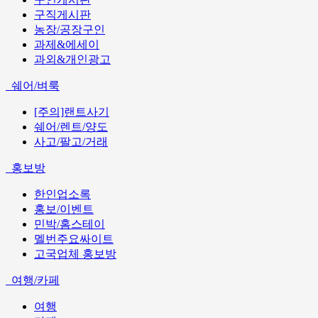
구직게시판
농장/공장구인
과제&에세이
과외&개인광고
쉐어/벼룩
[주의]랜트사기
쉐어/렌트/양도
사고/팔고/거래
홍보방
한인업소록
홍보/이벤트
민박/홈스테이
멜번주요싸이트
고국업체 홍보방
여행/카페
여행