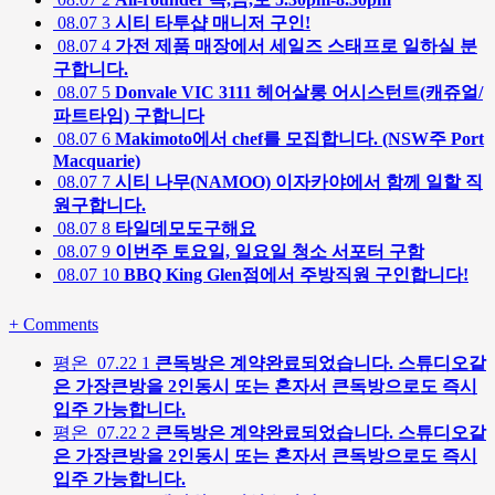
08.07
3
시티 타투샵 매니저 구인!
08.07
4
가전 제품 매장에서 세일즈 스태프로 일하실 분
구합니다.
08.07
5
Donvale VIC 3111 헤어살롱 어시스턴트(캐쥬얼/
파트타임) 구합니다
08.07
6
Makimoto에서 chef를 모집합니다. (NSW주 Port
Macquarie)
08.07
7
시티 나무(NAMOO) 이자카야에서 함께 일할 직
원구합니다.
08.07
8
타일데모도구해요
08.07
9
이번주 토요일, 일요일 청소 서포터 구함
08.07
10
BBQ King Glen점에서 주방직원 구인합니다!
+
Comments
평온
07.22
1
큰독방은 계약완료되었습니다. 스튜디오같
은 가장큰방을 2인동시 또는 혼자서 큰독방으로도 즉시
입주 가능합니다.
평온
07.22
2
큰독방은 계약완료되었습니다. 스튜디오같
은 가장큰방을 2인동시 또는 혼자서 큰독방으로도 즉시
입주 가능합니다.