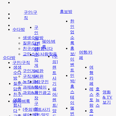
홍보방
구인/구
직
한
인
구
수다방
업
인
소
생생수다방
게
쉐어/벼
록
질문/답변
시
룩
홍
친구/여행합시다
판
여행/카
보/
교민소식/사람찾음
구
[주
수다방
페
이
직
의]
구인/구직
벤
게
생생
랜
여
트
구인게시판
시
수다
트
행
민
구직게시판
판
방
사
카
박/
농장/공장구인
농
질문/
기
페
홈
과제&에세이
장/
답변
쉐
레
호
스
영화
과외&개인광고
공
친구/
어/
스
주
테
& TV
장
여행
렌
토
뉴
쉐어/벼룩
보기
이
구
합시
트/
랑
스
멜
인
[주의]랜트사기
다
양
호
번
과
쉐어/렌트/양도