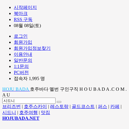
시작페이지
북마크
RSS 구독
08월 08일(토)
로그인
회원가입
회원가입정보찾기
이용안내
일반문의
1:1문의
PC버전
접속자 1,995 명
HOJU BADA
호주바다 멜번 구인구직 H O U B A D A .C O M .
A U
브리즈번
|
호주스카이
|
레스토랑
|
골드코스트
|
퍼스
|
카페
|
시드니
|
호주여행
|
맛집
HOJUBADA.NET