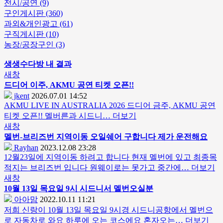
전시/공연 (9)
구인게시판 (360)
과외&개인광고 (61)
구직게시판 (10)
농장/공장구인 (3)
생생수다방 내 결과
새창
드디어 이주, AKMU 공연 티켓 오픈!!
jkent
2026.07.01 14:52
AKMU LIVE IN AUSTRALIA 2026 드디어 금주, AKMU 공연
티켓 오픈!! 멜버른과 시드니…
더보기
새창
멜번-브리즈번 지역이동 오일쉐어 구합니다 제가 운전해요
Rayhan
2023.12.08 23:28
12월23일에 지역이동 하려고 합니다 현재 멜번에 있고 최종목
적지는 브리즈번 입니다 원웨이로는 못가고 중간에…
더보기
새창
10월 13일 목요일 9시
시드니
서 멜번오실분
아아맘
2022.10.11 11:21
저희 신랑이 10월 13일 목요일 9시경 시드니공항에서 멜번으
로 자동차로 와요 하루에 오는 코스에요 혼자오는…
더보기