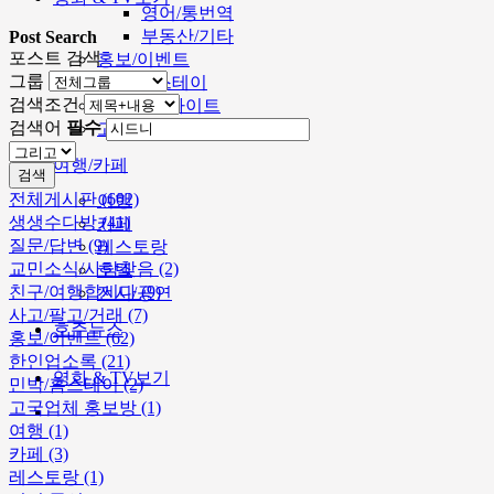
영어/통번역
부동산/기타
Post Search
포스트 검색
홍보/이벤트
그룹
민박/홈스테이
검색조건
멜번주요싸이트
검색어
필수
고국업체 홍보방
여행/카페
검색
전체게시판 (602)
여행
생생수다방 (41)
카페
질문/답변 (9)
레스토랑
교민소식/사람찾음 (2)
호텔
친구/여행합시다 (9)
전시/공연
사고/팔고/거래 (7)
호주뉴스
홍보/이벤트 (62)
한인업소록 (21)
영화 & TV보기
민박/홈스테이 (2)
고국업체 홍보방 (1)
여행 (1)
카페 (3)
레스토랑 (1)