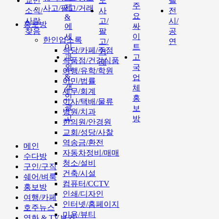
교민
도
텔
주
제
사고/팔고/거래
소식/
사
전
요
&
사람
고/
시/
홍보방
에
싸
찾음
팔
공
세
이
한인업소록
고/
연
이
트
식당/카페/주점
거
과
고
식품점/건강식품
래
외
국
여행/유학/학원
&
업
이민/법률
개
체
세무/회계
인
홍
이사/택배/물류
광
보
병원/치과
고
방
한의원/안경원
교회/성당/사찰
역송금/환전
메인
자동차정비/매매
수다방
청소/설비
구인/구직
건축/시설
쉐어/벼룩
컴퓨터/CCTV
홍보방
인쇄/디자인
여행/카페
인터넷/홈페이지
호주뉴스
미용/뷰티
영화 & TV보기