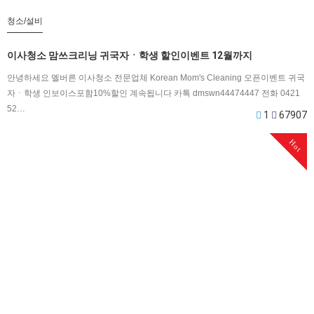
청소/설비
이사청소 맘쓰크리닝 귀국자ㆍ학생 할인이벤트 12월까지
안녕하세요 멜버른 이사청소 전문업체 Korean Mom's Cleaning 오픈이벤트 귀국
자ㆍ학생 인보이스포함10%할인 계속됩니다 카톡 dmswn44474447 전화 0421
52…
1
67907
Hot