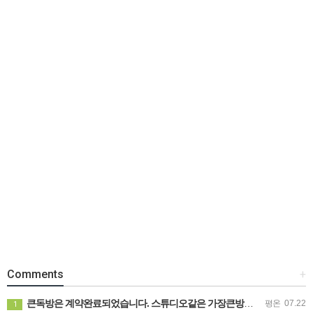
Comments
+
큰독방은 계약완료되었습니다. 스튜디오같은 가장큰방을 2인동시 또는 혼자서 큰독방으로도 즉시입주 가능합니다.
평온
07.22
1