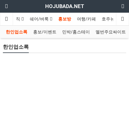
HOJUBADA.NET
구인/구직
쉐어/벼룩
홍보방
여행/카페
호주뉴스
영
한인업소록
홍보/이벤트
민박/홈스테이
멜번주요싸이트
한인업소록