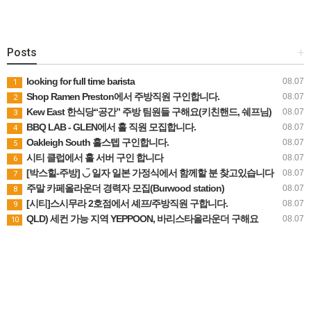
Posts
+
looking for full time barista
08.07
1
Shop Ramen Preston에서 주방직원 구인합니다.
08.07
2
Kew East 한식당“공간” 주방 팀원들 구해요(키친핸드, 쉐프님)
08.07
3
BBQ LAB - GLEN에서 홀 직원 모집합니다.
08.07
4
Oakleigh South 홀스텝 구인합니다.
08.07
5
시티 클럽에서 홀 서버 구인 합니다
08.07
6
[박스힐-주방] ◡̈ 일자 일본 가정식에서 함께할 분 찾고있습니다
08.07
7
주말 카페올라운더 경력자 모집(Burwood station)
08.07
8
[시티]스시무라 2호점에서 셰프/주방직원 구합니다.
08.07
9
QLD) 세컨 가능 지역 YEPPOON, 바리스타올라운더 구해요
08.07
10