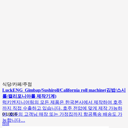
식당/카페/주점
LuckENG_Gimbap/Sushiroll/California roll machine(김밥/스시
롤/캘리포니아롤 제작기계)
럭키엔지니어링의 모든 제품은 한국본사에서 제작하여 호주
까지 직접 수출하고 있습니다. 호주 전압에 맞게 제작 가능하
며, 호주의 고객님 매장 또는 가정집까지 항공특송 배송도 가
0
10016
능합니다…
Hot