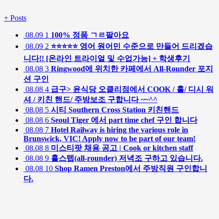
+
Posts
08.09
1
100% 정품 ㄱㄹ팔아요
08.09
2
⭐⭐⭐⭐⭐ 영어 원어민 수준으로 만들어 드리겠습
니다!! [온라인 트라이얼 및 수업가능] + 학생후기
08.08
3
Ringwood에 위치한 카페에서 All-Rounder 포지
션 구인
08.08
4
급구> 윤식당 오클리점에서 COOK / 홀/ 디시 워
셔 / 키친 핸드/ 주방보조 구합니다 ~~^^
08.08
5
시티 Southern Cross Station 키친핸드
08.08
6
Seoul Tiger 에서 part time chef 구인 합니다
08.08
7
Hotel Railway is hiring the various role in
Brunswick, VIC! Apply now to be part of our team!
08.08
8
미스티팟 채용 공고 | Cook or kitchen staff
08.08
9
홀스텝(all-rounder) 저녁조 구하고 있습니다.
08.08
10
Shop Ramen Preston에서 주방직원 구인합니
다.