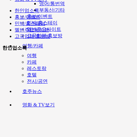
영어/통번역
부동산/기타
한인업소록
홍보/이벤트
홍보/이벤트
민박/홈스테이
민박/홈스테이
멜번주요싸이트
멜번주요싸이트
고국업체 홍보방
고국업체 홍보방
여행/카페
한인업소록
여행
카페
레스토랑
호텔
전시/공연
호주뉴스
영화 & TV보기