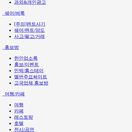
과외&개인광고
쉐어/벼룩
[주의]랜트사기
쉐어/렌트/양도
사고/팔고/거래
홍보방
한인업소록
홍보/이벤트
민박/홈스테이
멜번주요싸이트
고국업체 홍보방
여행/카페
여행
카페
레스토랑
호텔
전시/공연