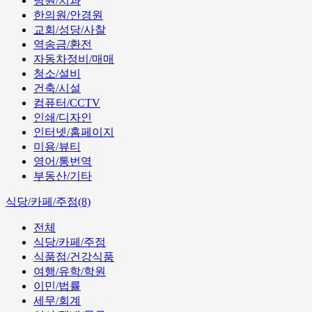
병원/치과
한의원/안경원
교회/성당/사찰
역송금/환전
자동차정비/매매
청소/설비
건축/시설
컴퓨터/CCTV
인쇄/디자인
인터넷/홈페이지
미용/뷰티
영어/통번역
부동산/기타
식당/카페/주점(8)
전체
식당/카페/주점
식품점/건강식품
여행/유학/학원
이민/법률
세무/회계