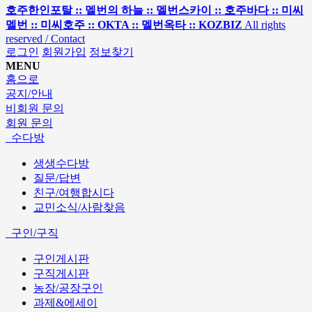
호주한인포탈 :: 멜번의 하늘 :: 멜번스카이 :: 호주바다 :: 미씨
멜번 :: 미씨호주 :: OKTA :: 멜번옥타 :: KOZBIZ
All rights
reserved / Contact
로그인
회원가입
정보찾기
MENU
홈으로
공지/안내
비회원 문의
회원 문의
수다방
생생수다방
질문/답변
친구/여행합시다
교민소식/사람찾음
구인/구직
구인게시판
구직게시판
농장/공장구인
과제&에세이