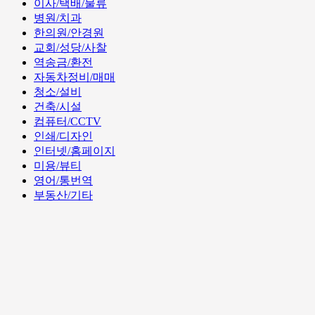
이사/택배/물류
병원/치과
한의원/안경원
교회/성당/사찰
역송금/환전
자동차정비/매매
청소/설비
건축/시설
컴퓨터/CCTV
인쇄/디자인
인터넷/홈페이지
미용/뷰티
영어/통번역
부동산/기타