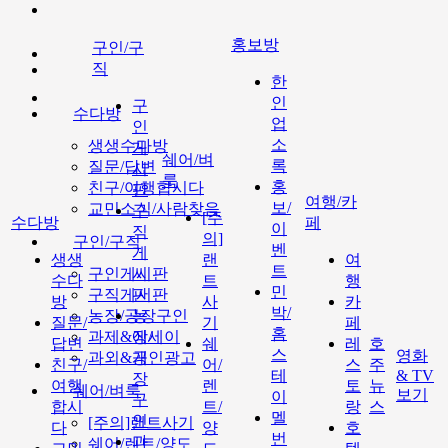
홍보방
구인/구
직
한
인
구
수다방
업
인
소
생생수다방
게
쉐어/벼
록
질문/답변
시
룩
홍
친구/여행합시다
판
여행/카
보/
교민소식/사람찾음
구
[주
수다방
페
이
직
의]
구인/구직
벤
게
생생
랜
여
트
구인게시판
시
수다
트
행
민
구직게시판
판
방
사
카
박/
농장/공장구인
농
질문/
기
페
홈
과제&에세이
장/
답변
쉐
레
호
스
영화
과외&개인광고
공
친구/
어/
스
주
테
& TV
장
여행
렌
토
뉴
쉐어/벼룩
보기
이
구
합시
트/
랑
스
멜
인
[주의]랜트사기
다
양
호
번
과
쉐어/렌트/양도