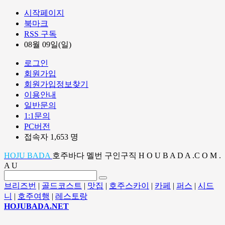
시작페이지
북마크
RSS 구독
08월 09일(일)
로그인
회원가입
회원가입정보찾기
이용안내
일반문의
1:1문의
PC버전
접속자 1,653 명
HOJU BADA
호주바다 멜번 구인구직 H O U B A D A .C O M .
A U
브리즈번
|
골드코스트
|
맛집
|
호주스카이
|
카페
|
퍼스
|
시드
니
|
호주여행
|
레스토랑
HOJUBADA.NET