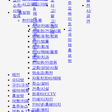
교민
도
텔
주
제
사고/팔고/거래
소식/
사
전
요
&
사람
고/
시/
홍보방
에
싸
찾음
팔
공
세
이
한인업소록
고/
연
이
트
식당/카페/주점
거
과
고
식품점/건강식품
래
외
국
여행/유학/학원
&
업
이민/법률
개
체
세무/회계
인
홍
이사/택배/물류
광
보
병원/치과
고
방
한의원/안경원
교회/성당/사찰
역송금/환전
메인
자동차정비/매매
수다방
청소/설비
구인/구직
건축/시설
쉐어/벼룩
컴퓨터/CCTV
홍보방
인쇄/디자인
여행/카페
인터넷/홈페이지
호주뉴스
미용/뷰티
영화 & TV보기