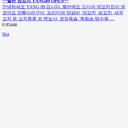
**멜번 양꼬치 YANG89 OPEN**
안녕하세요 YANG 89 입니다. 멜번에도 드디어 양꼬치집이 생
겼어요 양통다리구이, 프리미엄 양갈비, 양꼬치, 닭꼬치, 새우
꼬치 등 꼬치종류 외 멘보샤, 경장육슬, 목화솜 탕수육,…
0
85446
Hot