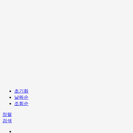
초기화
날짜순
조회순
정렬
검색