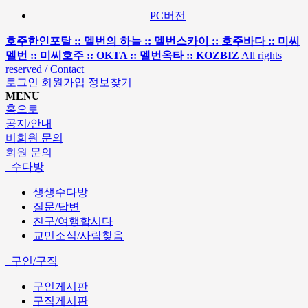
PC버전
호주한인포탈 :: 멜번의 하늘 :: 멜번스카이 :: 호주바다 :: 미씨
멜번 :: 미씨호주 :: OKTA :: 멜번옥타 :: KOZBIZ
All rights
reserved / Contact
로그인
회원가입
정보찾기
MENU
홈으로
공지/안내
비회원 문의
회원 문의
수다방
생생수다방
질문/답변
친구/여행합시다
교민소식/사람찾음
구인/구직
구인게시판
구직게시판