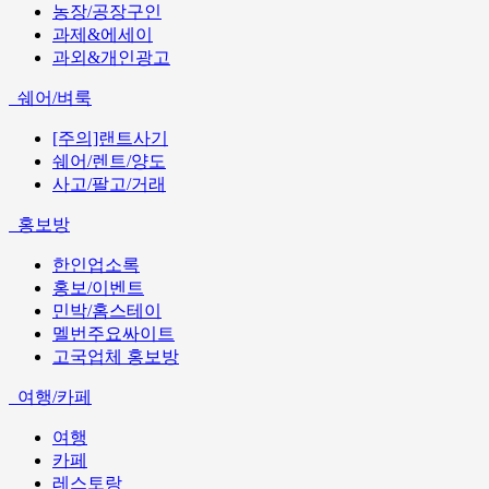
농장/공장구인
과제&에세이
과외&개인광고
쉐어/벼룩
[주의]랜트사기
쉐어/렌트/양도
사고/팔고/거래
홍보방
한인업소록
홍보/이벤트
민박/홈스테이
멜번주요싸이트
고국업체 홍보방
여행/카페
여행
카페
레스토랑