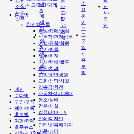
교민
도
텔
주
제
사고/팔고/거래
소식/
사
전
요
&
사람
고/
시/
홍보방
에
싸
찾음
팔
공
세
이
한인업소록
고/
연
이
트
식당/카페/주점
거
과
고
식품점/건강식품
래
외
국
여행/유학/학원
&
업
이민/법률
개
체
세무/회계
인
홍
이사/택배/물류
광
보
병원/치과
고
방
한의원/안경원
교회/성당/사찰
역송금/환전
메인
자동차정비/매매
수다방
청소/설비
구인/구직
건축/시설
쉐어/벼룩
컴퓨터/CCTV
홍보방
인쇄/디자인
여행/카페
인터넷/홈페이지
호주뉴스
미용/뷰티
영화 & TV보기