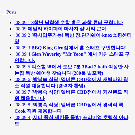
+
Posts
08.09
1
8학년 남학생 수학 혹은 과학 튜터 구합니다
08.09
데일리 하이페이 마사지 샾 시티 근처
08.09
2
[즉시입주가능] 독방 장,단기쉐어-knox쇼핑센터
옆
08.09
3
BBQ King Glen점에서 홀 스태프 구인합니다!
08.09
4
Glen Waverley "Mr Yoon" 에서 키친 스태프 구
인합니다.
08.09
5
박스힐 역에서 도보 7분 3Bad 2 bath 여성만 사
는집 독방 쉐어생 찾습니다 (280불 빌포함)
08.09
6
[박봉숙 식당] 멜버른 CBD점에서 새벽타임 청
소 직원 채용합니다 (경력자 환영)
08.09
7
[박봉숙 식당] 멜버른 CBD점에서 키친핸드 직
원 채용합니다
08.09
8
[박봉숙 식당] 멜버른 CBD점에서 경력직 쿡
Cook 직원 채용합니다
08.09
9
[시티 중심 세컨룸 독방] 프리미엄 호텔식 아파
트