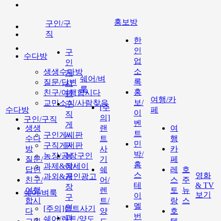
홍보방
구인/구
직
한
인
구
수다방
업
인
소
생생수다방
게
쉐어/벼
록
질문/답변
시
룩
홍
친구/여행합시다
판
여행/카
보/
교민소식/사람찾음
구
[주
수다방
페
이
직
의]
구인/구직
벤
게
생생
랜
여
트
구인게시판
시
수다
트
행
민
구직게시판
판
방
사
카
박/
농장/공장구인
농
질문/
기
페
홈
과제&에세이
장/
답변
쉐
레
호
스
영화
과외&개인광고
공
친구/
어/
스
주
테
& TV
장
여행
렌
토
뉴
쉐어/벼룩
보기
이
구
합시
트/
랑
스
멜
인
[주의]랜트사기
다
양
호
번
과
쉐어/렌트/양도