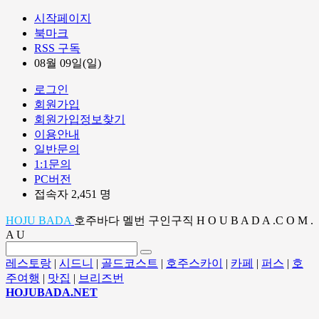
시작페이지
북마크
RSS 구독
08월 09일(일)
로그인
회원가입
회원가입정보찾기
이용안내
일반문의
1:1문의
PC버전
접속자 2,451 명
HOJU BADA
호주바다 멜번 구인구직 H O U B A D A .C O M .
A U
레스토랑
|
시드니
|
골드코스트
|
호주스카이
|
카페
|
퍼스
|
호
주여행
|
맛집
|
브리즈번
HOJUBADA.NET