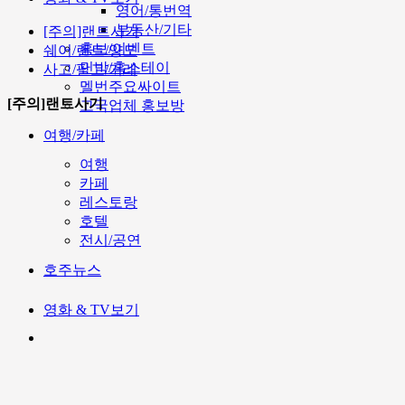
영어/통번역
부동산/기타
[주의]랜트사기
홍보/이벤트
쉐어/렌트/양도
민박/홈스테이
사고/팔고/거래
멜번주요싸이트
[주의]랜트사기
고국업체 홍보방
여행/카페
여행
카페
레스토랑
호텔
전시/공연
호주뉴스
영화 & TV보기