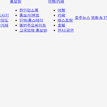
홍보방
여행/카페
한인업소록
여행
트사기
홍보/이벤트
카페
호주뉴스
영화 & 
/양도
민박/홈스테이
레스토랑
/거래
멜번주요싸이트
호텔
고국업체 홍보방
전시/공연