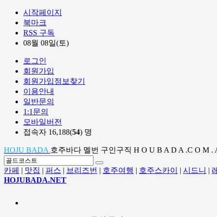
시작페이지
북마크
RSS 구독
08월 08일(토)
로그인
회원가입
회원가입정보찾기
이용안내
일반문의
1:1문의
모바일버전
접속자 16,188(
54
) 명
HOJU BADA
호주바다 멜번 구인구직 H O U B A D A .C O M . 
카페
|
맛집
|
퍼스
|
브리즈번
|
호주여행
|
호주스카이
|
시드니
|
HOJUBADA.NET