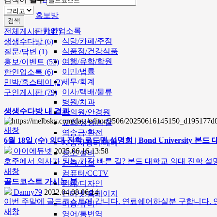
홍보방
검색
한인업소록
전체게시판 (147)
식당/카페/주점
생생수다방 (6)
식품점/건강식품
질문/답변 (1)
여행/유학/학원
홍보/이벤트 (53)
이민/법률
한인업소록 (6)
세무/회계
민박/홈스테이 (2)
이사/택배/물류
구인게시판 (79)
병원/치과
생생수다방 내 결과
한의원/안경원
교회/성당/사찰
새창
역송금/환전
6월 18일 (수) 의대 진학 로드맵 설명회 | Bond University 본드 대
자동차정비/매매
아이에듀넷
2025.06.16 13:58
청소/설비
호주에서 의사가 되는 가장 빠른 길? 본드 대학교 의대 진학
건축/시설
새창
컴퓨터/CCTV
골드코스트
가시는 분
인쇄/디자인
Danny79
2022.04.08 06:14
인터넷/홈페이지
이번 주말에 골드코스트에 갑니다. 연료쉐어하실분 구합니다. 연락주
미용/뷰티
새창
영어/통번역