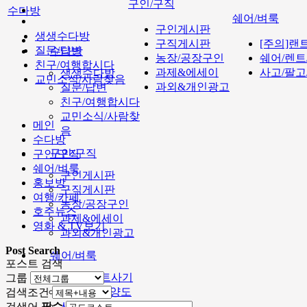
구인/구직
수다방
쉐어/벼룩
구인게시판
생생수다방
구직게시판
[주의]랜
질문/답변
수다방
농장/공장구인
쉐어/렌트
친구/여행합시다
과제&에세이
사고/팔고
생생수다방
교민소식/사람찾음
과외&개인광고
질문/답변
친구/여행합시다
교민소식/사람찾
메인
음
수다방
구인/구직
구인/구직
쉐어/벼룩
구인게시판
홍보방
구직게시판
여행/카페
농장/공장구인
호주뉴스
과제&에세이
영화 & TV보기
과외&개인광고
Post Search
쉐어/벼룩
포스트 검색
[주의]랜트사기
그룹
쉐어/렌트/양도
검색조건
사고/팔고/거래
검색어
필수