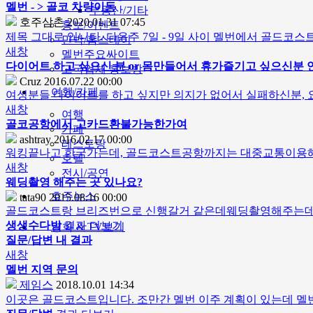
멜번 - > 골코 차량이동
부동산/기타
호주삼촌
2020.01.31 07:45
홍보/이벤트
제목 그대로 입니다. 다음주 7일 - 9일 사이 멜번에서 골드코
민박/홈스테이
새창
멜번주요싸이트
다이어트 하고 싶으신 분 or 몸만들어서 휴가즐기고 싶으신분
고국업체 홍보방
Cruz
2016.07.22 00:00
여행/카페
여성분들 다이어트를 하고 싶지만 의지가 없어서 실패하신분, 요
새창
여행
골코공항에서 고카드환불가능한가여
카페
ashtray
2016.02.17 00:00
레스토랑
워킹끝나고 한국가는데, 골드코스트공항까지는 대중교통이용해
호텔
새창
전시/공연
웨딩촬영 해주는 곳 있나요?
호주뉴스
tata90
2015.08.16 00:00
골드코스트랑 브리즈번으로 신행갈거 같은데웨딩촬영해주는데도
생생수다방
결과 더보기
영화 & TV보기
질문/답변 내 결과
새창
멜번 지역 문의
제임스
2018.10.01 14:34
이곳은 골드코스트입니다. 조만간 멜번 이주 계획이 있는데 멜