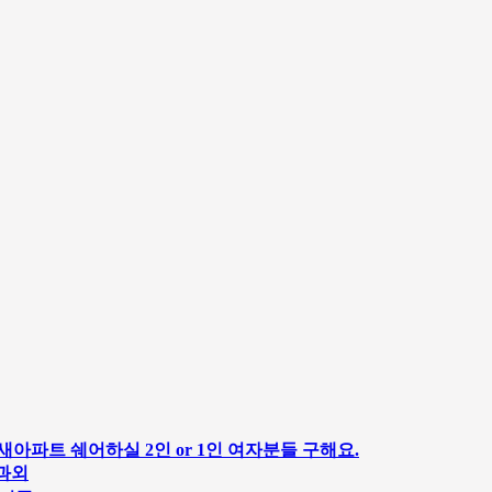
새아파트 쉐어하실 2인 or 1인 여자분들 구해요.
 과외