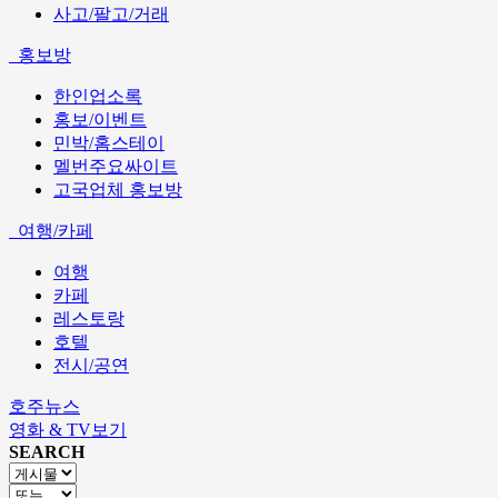
사고/팔고/거래
홍보방
한인업소록
홍보/이벤트
민박/홈스테이
멜번주요싸이트
고국업체 홍보방
여행/카페
여행
카페
레스토랑
호텔
전시/공연
호주뉴스
영화 & TV보기
SEARCH