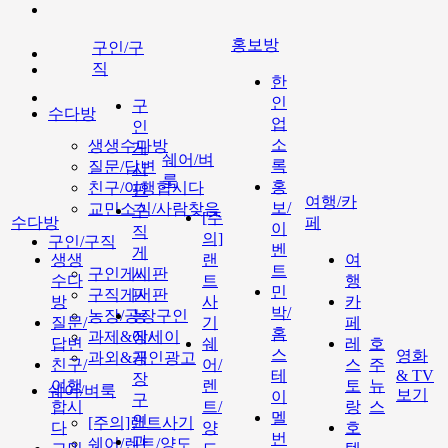
홍보방
구인/구
직
한
인
구
수다방
업
인
소
생생수다방
게
쉐어/벼
록
질문/답변
시
룩
홍
친구/여행합시다
판
여행/카
보/
교민소식/사람찾음
구
[주
수다방
페
이
직
의]
구인/구직
벤
게
생생
랜
여
트
구인게시판
시
수다
트
행
민
구직게시판
판
방
사
카
박/
농장/공장구인
농
질문/
기
페
홈
과제&에세이
장/
답변
쉐
레
호
스
영화
과외&개인광고
공
친구/
어/
스
주
테
& TV
장
여행
렌
토
뉴
쉐어/벼룩
보기
이
구
합시
트/
랑
스
멜
인
[주의]랜트사기
다
양
호
번
과
쉐어/렌트/양도