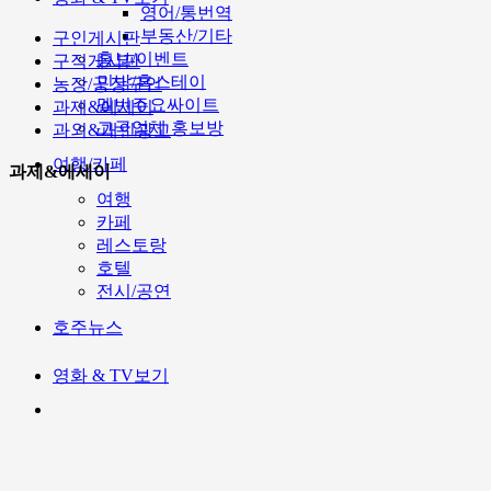
영어/통번역
부동산/기타
구인게시판
홍보/이벤트
구직게시판
민박/홈스테이
농장/공장구인
멜번주요싸이트
과제&에세이
고국업체 홍보방
과외&개인광고
여행/카페
과제&에세이
여행
카페
레스토랑
호텔
전시/공연
호주뉴스
영화 & TV보기