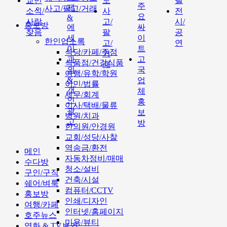
교민
도
텔
주
제
사고/팔고/거래
소식/
사
전
요
&
사람
고/
시/
홍보방
에
싸
찾음
팔
공
세
이
한인업소록
고/
연
이
트
식당/카페/주점
거
과
고
식품점/건강식품
래
외
국
여행/유학/학원
&
업
이민/법률
개
체
세무/회계
인
홍
이사/택배/물류
광
보
병원/치과
고
방
한의원/안경원
교회/성당/사찰
역송금/환전
메인
자동차정비/매매
수다방
청소/설비
구인/구직
건축/시설
쉐어/벼룩
컴퓨터/CCTV
홍보방
인쇄/디자인
여행/카페
인터넷/홈페이지
호주뉴스
미용/뷰티
영화 & TV보기