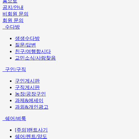
홈으로
공지/안내
비회원 문의
회원 문의
수다방
생생수다방
질문/답변
친구/여행합시다
교민소식/사람찾음
구인/구직
구인게시판
구직게시판
농장/공장구인
과제&에세이
과외&개인광고
쉐어/벼룩
[주의]랜트사기
쉐어/렌트/양도