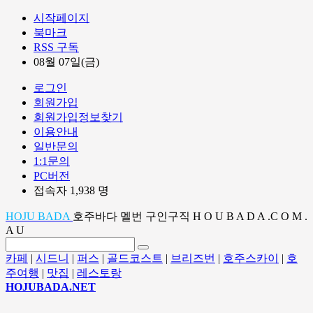
시작페이지
북마크
RSS 구독
08월 07일(금)
로그인
회원가입
회원가입정보찾기
이용안내
일반문의
1:1문의
PC버전
접속자 1,938 명
HOJU BADA
호주바다 멜번 구인구직 H O U B A D A .C O M .
A U
카페
|
시드니
|
퍼스
|
골드코스트
|
브리즈번
|
호주스카이
|
호
주여행
|
맛집
|
레스토랑
HOJUBADA.NET