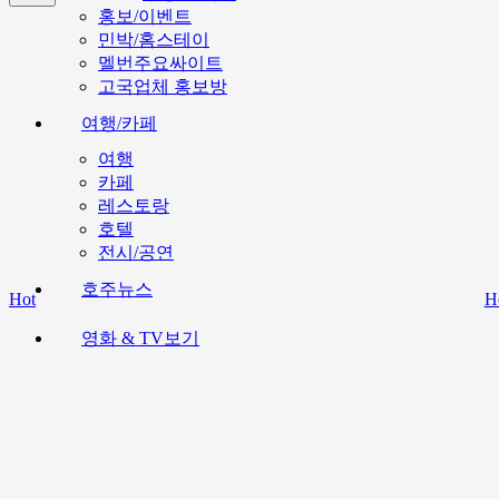
홍보/이벤트
민박/홈스테이
멜번주요싸이트
고국업체 홍보방
여행/카페
여행
카페
레스토랑
호텔
전시/공연
호주뉴스
Hot
H
영화 & TV보기