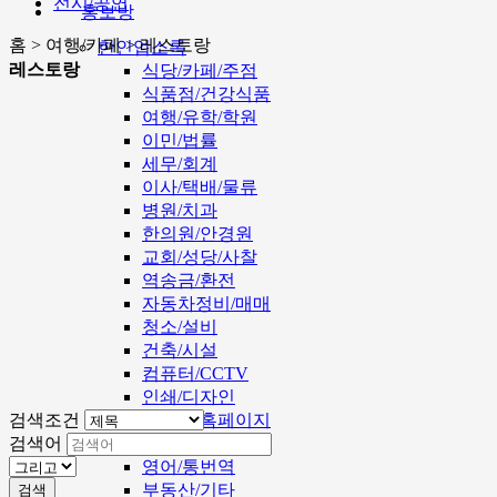
전시/공연
홍보방
홈 > 여행/카페 > 레스토랑
한인업소록
레스토랑
식당/카페/주점
식품점/건강식품
여행/유학/학원
이민/법률
세무/회계
이사/택배/물류
병원/치과
한의원/안경원
교회/성당/사찰
역송금/환전
자동차정비/매매
청소/설비
건축/시설
컴퓨터/CCTV
인쇄/디자인
검색조건
인터넷/홈페이지
검색어
미용/뷰티
영어/통번역
부동산/기타
검색