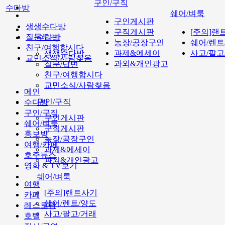
구인/구직
수다방
쉐어/벼룩
구인게시판
생생수다방
구직게시판
[주의]랜
질문/답변
수다방
농장/공장구인
쉐어/렌트
친구/여행합시다
과제&에세이
사고/팔고
생생수다방
교민소식/사람찾음
과외&개인광고
질문/답변
친구/여행합시다
교민소식/사람찾음
메인
구인/구직
수다방
구인/구직
구인게시판
쉐어/벼룩
구직게시판
홍보방
농장/공장구인
여행/카페
과제&에세이
호주뉴스
과외&개인광고
영화 & TV보기
쉐어/벼룩
여행
[주의]랜트사기
카페
쉐어/렌트/양도
레스토랑
사고/팔고/거래
호텔