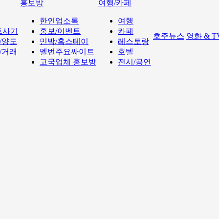
홍보방
여행/카페
한인업소록
여행
트사기
홍보/이벤트
카페
호주뉴스
영화 & 
/양도
민박/홈스테이
레스토랑
/거래
멜번주요싸이트
호텔
고국업체 홍보방
전시/공연