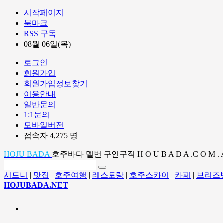
시작페이지
북마크
RSS 구독
08월 06일(목)
로그인
회원가입
회원가입정보찾기
이용안내
일반문의
1:1문의
모바일버전
접속자 4,275 명
HOJU BADA
호주바다 멜번 구인구직 H O U B A D A .C O M . 
시드니
|
맛집
|
호주여행
|
레스토랑
|
호주스카이
|
카페
|
브리즈
HOJUBADA.NET