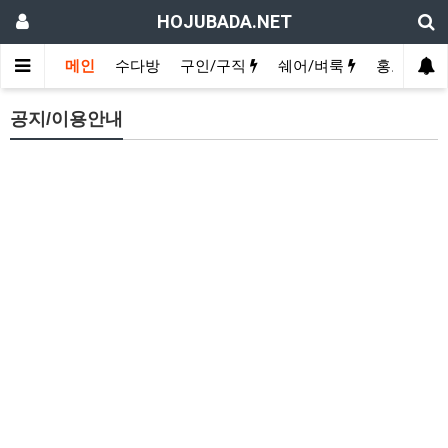
HOJUBADA.NET
메인
수다방
구인/구직
쉐어/벼룩
홍보방
공지/이용안내