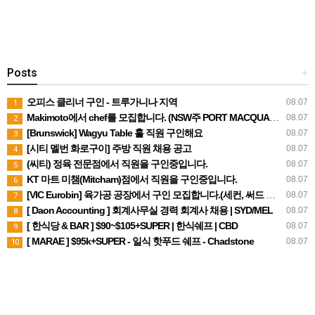
Posts
+
오피스 클리너 구인 - 트루가니나 지역
08.07
1
Makimoto에서 chef를 모집합니다. (NSW주 PORT MACQUARIE)
08.07
2
[Brunswick] Wagyu Table 홀 직원 구인해요
08.07
3
[시티 멜번 화로구이] 주방 직원 채용 공고
08.07
4
(씨티) 정육 전문점에서 직원을 구인중입니다.
08.07
5
KT 마트 미챔(Mitcham)점에서 직원을 구인중입니다.
08.07
6
[VIC Eurobin] 육가공 공장에서 구인 모집합니다.(세컨, 써드 비자 가능)
08.07
7
[ Daon Accounting ] 회계사무실 경력 회계사 채용 | SYD/MEL
08.07
8
[ 한식당 & BAR ] $90~$105+SUPER | 한식쉐프 | CBD
08.07
9
[ MARAE ] $95k+SUPER - 일식 핫푸드 쉐프 - Chadstone
08.07
10