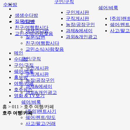
구인/구직
수다방
쉐어/벼룩
구인게시판
생생수다방
구직게시판
[주의]랜
질문/답변
수다방
농장/공장구인
쉐어/렌트
친구/여행합시다
과제&에세이
사고/팔고
생생수다방
교민소식/사람찾음
과외&개인광고
질문/답변
친구/여행합시다
교민소식/사람찾음
메인
구인/구직
수다방
구인/구직
구인게시판
쉐어/벼룩
구직게시판
홍보방
농장/공장구인
여행/카페
과제&에세이
호주뉴스
과외&개인광고
영화 & TV보기
쉐어/벼룩
홈 > 011 > 호주 여행/카페
[주의]랜트사기
호주 여행/카페
쉐어/렌트/양도
사고/팔고/거래