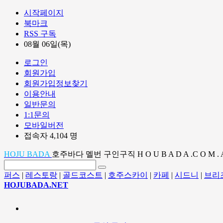
시작페이지
북마크
RSS 구독
08월 06일(목)
로그인
회원가입
회원가입정보찾기
이용안내
일반문의
1:1문의
모바일버전
접속자 4,104 명
HOJU BADA
호주바다 멜번 구인구직 H O U B A D A .C O M . 
퍼스
|
레스토랑
|
골드코스트
|
호주스카이
|
카페
|
시드니
|
브리
HOJUBADA.NET