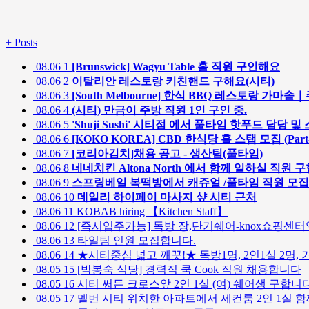
+
Posts
08.06
1
[Brunswick] Wagyu Table 홀 직원 구인해요
08.06
2
이탈리안 레스토랑 키친핸드 구해요(시티)
08.06
3
[South Melbourne] 한식 BBQ 레스토랑 가
08.06
4
(시티) 만금이 주방 직원 1인 구인 중.
08.06
5
'Shuji Sushi' 시티점 에서 풀타임 핫푸드 담당
08.06
6
[KOKO KOREA] CBD 한식당 홀 스탭 모집 (Part-t
08.06
7
[코리아김치]채용 공고 - 생산팀(풀타임)
08.06
8
네네치킨 Altona North 에서 함께 일하실 직원 
08.06
9
스프링베일 복떡방에서 캐쥬얼 /풀타임 직원 모
08.06
10
데일리 하이페이 마사지 샾 시티 근처
08.06
11
KOBAB hiring 【Kitchen Staff】
08.06
12
[즉시입주가능] 독방 장,단기쉐어-knox쇼핑센터
08.06
13
타일팀 인원 모집합니다.
08.06
14
★시티중심 넓고 깨끗!★ 독방1명, 2인1실 2명, 
08.05
15
[박봉숙 식당] 경력직 쿡 Cook 직원 채용합니다
08.05
16
시티 써든 크로스앞 2인 1실 (여) 쉐어생 구합니
08.05
17
멜번 시티 위치한 아파트에서 세컨룸 2인 1실 함