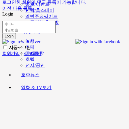
로그인한 회원만 댓글 등록이 가능합니다.
홍보/이벤트
이전
다음
목록
민박/홈스테이
Login
멜번주요싸이트
고국업체 홍보방
여행/카페
Login
여행
카페
자동로그인
레스토랑
회원가입
|
정보찾기
호텔
전시/공연
호주뉴스
영화 & TV보기