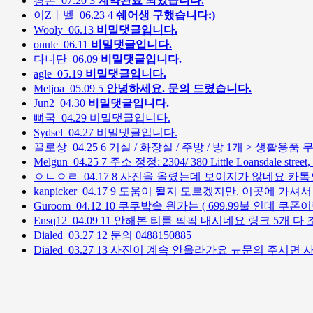
평온
07.20
3
계약완료 되었습니다.
이Zㅏ벨
06.23
4
쉐어생 구했습니다:)
Wooly
06.13
비밀댓글입니다.
onule
06.11
비밀댓글입니다.
다니단
06.09
비밀댓글입니다.
agle
05.19
비밀댓글입니다.
Meljoa
05.09
5
안녕하세요. 문의 드렸습니다.
Jun2
04.30
비밀댓글입니다.
뼈국
04.29
비밀댓글입니다.
Sydsel
04.27
비밀댓글입니다.
끌로상
04.25
6
거실 / 화장실 / 주방 / 방 1개 > 생활용품
Melgun
04.25
7
주소 정정: 2304/ 380 Little Loansdale street,
ㅇㄴㅇㄹ
04.17
8
사진을 올렸는데 보이지가 않네요 카
kanpicker
04.17
9
도움이 될지 모르겠지만, 이곳에 가셔서 가시
Guroom
04.12
10
쿠쿠밥솥 원가는 ( 699.99불 인데 쿠폰이
Ensq12
04.09
11
안해본 티를 팍팍 내시네요 링크 5개 다 
Dialed
03.27
12
문의 0488150885
Dialed
03.27
13
사진이 계속 안올라가요 ㅠ문의 주시면 