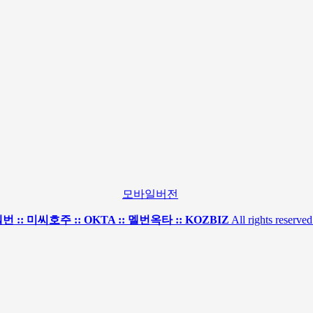
모바일버전
:: 미씨호주 :: OKTA :: 멜번옥타 :: KOZBIZ
All rights reserved