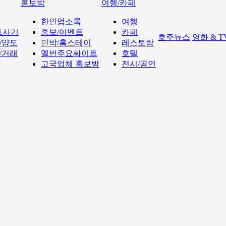
홍보방
여행/카페
한인업소록
여행
트사기
홍보/이벤트
카페
호주뉴스
영화 & 
/양도
민박/홈스테이
레스토랑
/거래
멜번주요싸이트
호텔
고국업체 홍보방
전시/공연