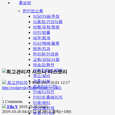
홍보방
한인업소록
식당/카페/주점
식품점/건강식품
여행/유학/학원
이민/법률
세무/회계
이사/택배/물류
병원/치과
한의원/안경원
교회/성당/사찰
역송금/환전
자동차정비/매매
시드니 티스토리
청소/설비
건축/시설
최고관리자
1
9946
2017.10.01 12:17
컴퓨터/CCTV
http://sydneysky.tistory.com/
+ 1401
인쇄/디자인
.
인터넷/홈페이지
1
Comments
미용/뷰티
Ella Y
2019.10.26 04:43
영어/통번역
2019-10-26 04:43:32 에 배너 클릭(+100)
부동산/기타