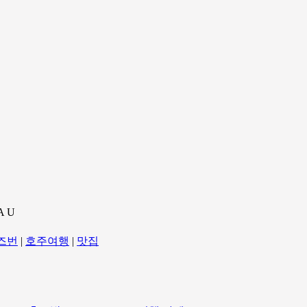
A U
즈번
|
호주여행
|
맛집