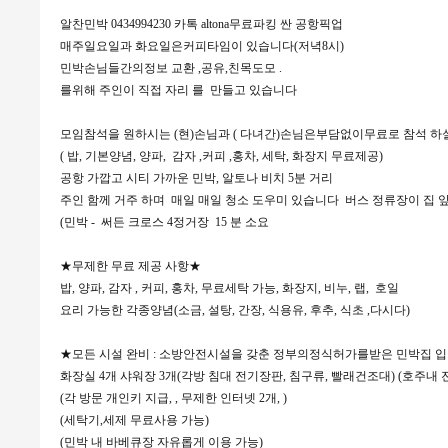
알찬민박 0434994230 카톡 altona무료파킹 싼 공항픽업
매주일요일과 화요일은커피타임이 있습니다(저녁8시)
민박손님들간의정보 교환 ,공유,친목도모 .
를위해 주인이 직접 자리 를 만들고 있습니다
모임참석을 원하시는 (현)손님과 ( 다녀간)손님은부담없이무료로 참석 하실수가
( 밥, 기본양념, 양파, 감자 ,커피 ,홍차, 세탁, 화장지 무료제공)
공항 가깝고 시티 가까운 민박, 알토나 비치 5분 거리
주인 함께 거주 하며 매일 매일 청소 도우미 있습니다 버스 정류장이 집 
(민박 - 써든 크로스 4정거장 15 분 소요
★무제한 무료 제공 사항★
밥, 양파, 감자 , 커피, 홍차, 무료세탁 가능, 화장지, 비누, 랩, 호일
요리 가능한 각종양념(소금, 설탕, 간장, 식용유, 후추, 식초 ,다시다)
★모든 시설 완비 : 소방안전시설을 갖춘 정부의정식허가를받은 민박집 
화장실 4개 샤워장 3개(각방 침대 전기장판, 침구류, 빨래건조대) (호주내 
(각 방문 개인키 지급, , 무제한 인터넷 2개, )
(세탁기,세제 무료사용 가능)
(민박 내 바베큐장 자유롭게 이용 가능)