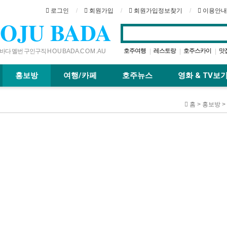
로그인
회원가입
회원가입정보찾기
이용안내
OJU BADA
호주여행
레스토랑
호주스카이
맛
|
|
|
다 멜번 구인구직 H O U B A D A .C O M . A U
브리즈번
골드코스트
카페
|
|
|
|
홍보방
여행/카페
호주뉴스
영화 & TV보
홈 > 홍보방 