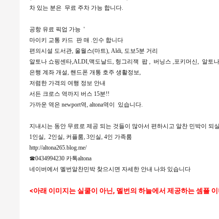
차 있는 분은 무료 주차 가능 합니다.
공항 유료 픽업 가능 '
마이키 교통 카드 판 매 .인수 합니다
편의시설 도서관, 울월스(마트), Aldi, 도보5분 거리
알토나 쇼핑센타,ALDI,맥도날드, 헝그리잭 팝 , 버닝스 ,포키머신, 알토
은행 계좌 개설, 핸드폰 개통 호주 생활정보,
저렴한 가격의 여행 정보 안내
서든 크로스 역까지 버스 15분!!
가까운 역은 newport역, altona역이 있습니다.
지내시는 동안 무료로 제공 되는 것들이 많아서 편하시고 알찬 민박이 되
1인실, 2인실, 커플룸, 3인실, 4인 가족룸
http://altona265.blog.me/
☎0434994230 카톡altona
네이버에서 멜번알찬민박 찾으시면 자세한 안내 나와 있습니다
<아래 이미지는 실쿨이 아닌,
멜번의 하늘에서 제공하는
셈플 이