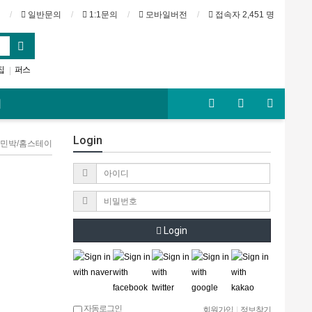
일반문의
1:1문의
모바일버전
접속자 2,451 명
집
퍼스
|
시드니
기
Login
> 민박/홈스테이
Login
자동로그인
회원가입
|
정보찾기