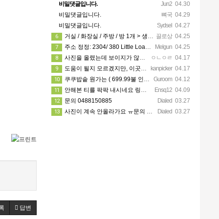
비밀댓글입니다.
Jun2
04.30
비밀댓글입니다.
뼈국
04.29
비밀댓글입니다.
Sydsel
04.27
거실 / 화장실 / 주방 / 방 1개 > 생활용품 무료 사용 가능! 카팍은 없어요!
끌로상
04.25
6
주소 정정: 2304/ 380 Little Loansdale street, 3000
Melgun
04.25
7
사진을 올렸는데 보이지가 않네요 카톡으로 문의주시면 보내드리겠습니다
ㅇㄴㅇㄹ
04.17
8
도움이 될지 모르겠지만, 이곳에 가셔서 가시고자 하는 지역 한인 업소들을 한 번 둘러보세요. https://…
kanpicker
04.17
9
쿠쿠밥솥 원가는 ( 699.99불 인데 쿠폰이랑 세일 할때 사서 540에 산거에요!! )
Guroom
04.12
10
안해본 티를 팍팍 내시네요 링크 5개 다 조립할려면 8시간이상걸릴겁니다ㅋㅋ 근데 툴은 셀프고 100불?? 어…
Ensq12
04.09
11
문의 0488150885
Dialed
03.27
12
사진이 계속 안올라가요 ㅠ문의 주시면 사진 보내드릴께요
Dialed
03.27
13
록
답변