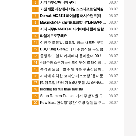
시티 타투샵 매니저 구인!
08.07
5
가전 제품 매장에서 세일즈 스태프로 일하실 분 구합니다.
08.07
6
Donvale VIC 3111 헤어살롱 어시스턴트(캐쥬얼/파트타임) 구합니다
08.07
7
Makimoto에서 chef를 모집합니다. (NSW주 Port Macquarie)
08.07
8
시티 나무(NAMOO) 이자카야에서 함께 일할 직원구합니다.
08.07
9
타일데모도구해요
08.07
10
이번주 토요일, 일요일 청소 서포터 구함
08.07
11
BBQ King Glen점에서 주방직원 구인합니다!
08.07
12
콜링우드 일식 카페에서 올라운더 00 / 바리스타 00명 구인해요.
08.07
13
⭐영주권스폰가능⭐ 조이투어 드라이빙 가이드 모집 (상시채용)
08.07
14
통역원 모집ㅣ호주 맬버른 수출상담회 통역 (26.08.31)
08.07
15
시티에 위치한 코리안 레스토랑 "동대문" 에서 김밥 롤메이커 오픈키친 직원 구합니다 icon dongdaemun 0 72 0 0 Print 글주소 08-07 101.♡.♡.187
08.07
16
[직원모집] 카네기 BBQ 맛집 JUBANG에서 함께 일해요
08.07
17
looking for full time barista
08.07
18
Shop Ramen Preston에서 주방직원 구인합니다.
08.07
19
Kew East 한식당“공간” 주방 팀원들 구해요(키친핸드, 쉐프님)
08.07
20