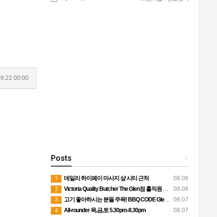
9.22 00:00
Posts
+
데일리 하이페이 마사지 샾 시티 근처
08.08
1
Victoria Quality Butcher The Glen점 홀직원 구인
08.08
2
고기 좋아하시는 분들 주목! BBQ CODE Glen Waverley에서 함께해요
08.07
3
All-rounder 목,금,토 5.30pm-8.30pm
08.07
4