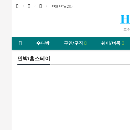
08월 08일(토)
H
호주바
수다방
구인/구직
쉐어/벼룩
민박/홈스테이