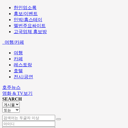
한인업소록
홍보/이벤트
민박/홈스테이
멜번주요싸이트
고국업체 홍보방
여행/카페
여행
카페
레스토랑
호텔
전시/공연
호주뉴스
영화 & TV보기
SEARCH