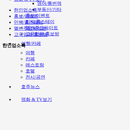
영어/통번역
부동산/기타
한인업소록
홍보/이벤트
홍보/이벤트
민박/홈스테이
민박/홈스테이
멜번주요싸이트
멜번주요싸이트
고국업체 홍보방
고국업체 홍보방
여행/카페
한인업소록
여행
카페
레스토랑
호텔
전시/공연
호주뉴스
영화 & TV보기