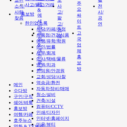
교민
도
텔
주
제
사고/팔고/거래
소식/
사
전
요
&
사람
고/
시/
홍보방
에
싸
찾음
팔
공
세
이
한인업소록
고/
연
이
트
식당/카페/주점
거
과
고
식품점/건강식품
래
외
국
여행/유학/학원
&
업
이민/법률
개
체
세무/회계
인
홍
이사/택배/물류
광
보
병원/치과
고
방
한의원/안경원
교회/성당/사찰
역송금/환전
메인
자동차정비/매매
수다방
청소/설비
구인/구직
건축/시설
쉐어/벼룩
컴퓨터/CCTV
홍보방
인쇄/디자인
여행/카페
인터넷/홈페이지
호주뉴스
미용/뷰티
영화 & TV보기