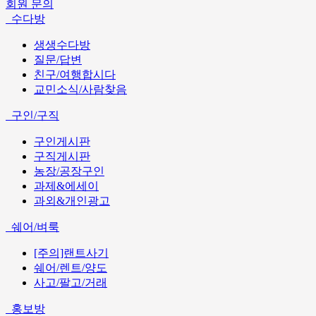
회원 문의
수다방
생생수다방
질문/답변
친구/여행합시다
교민소식/사람찾음
구인/구직
구인게시판
구직게시판
농장/공장구인
과제&에세이
과외&개인광고
쉐어/벼룩
[주의]랜트사기
쉐어/렌트/양도
사고/팔고/거래
홍보방