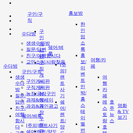
홍보방
구인/구
직
한
인
구
수다방
업
인
소
생생수다방
게
쉐어/벼
록
질문/답변
시
룩
홍
친구/여행합시다
판
여행/카
보/
교민소식/사람찾음
구
[주
수다방
페
이
직
의]
구인/구직
벤
게
생생
랜
여
트
구인게시판
시
수다
트
행
민
구직게시판
판
방
사
카
박/
농장/공장구인
농
질문/
기
페
홈
과제&에세이
장/
답변
쉐
레
호
스
영화
과외&개인광고
공
친구/
어/
스
주
테
& TV
장
여행
렌
토
뉴
쉐어/벼룩
보기
이
구
합시
트/
랑
스
멜
인
[주의]랜트사기
다
양
호
번
과
쉐어/렌트/양도