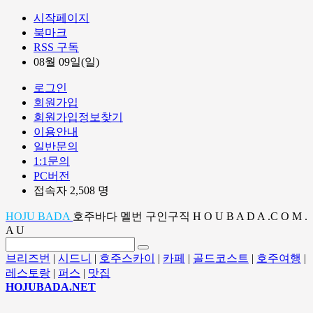
시작페이지
북마크
RSS 구독
08월 09일(일)
로그인
회원가입
회원가입정보찾기
이용안내
일반문의
1:1문의
PC버전
접속자 2,508 명
HOJU BADA
호주바다 멜번 구인구직 H O U B A D A .C O M .
A U
브리즈번
|
시드니
|
호주스카이
|
카페
|
골드코스트
|
호주여행
|
레스토랑
|
퍼스
|
맛집
HOJUBADA.NET