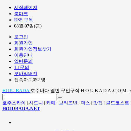
시작페이지
북마크
RSS 구독
08월 07일(금)
로그인
회원가입
회원가입정보찾기
이용안내
일반문의
1:1문의
모바일버전
접속자 2,052 명
HOJU BADA
호주바다 멜번 구인구직 H O U B A D A .C O M . 
호주스카이
|
시드니
|
카페
|
브리즈번
|
퍼스
|
맛집
|
골드코스트
HOJUBADA.NET