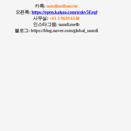
카톡:
uandimelbourne
오픈톡:
https://open.kakao.com/o/skv5Eegf
사무실:
+61 3 9639 6148
인스타그램: uandi.melb
블로그: https://blog.naver.com/global_uandi