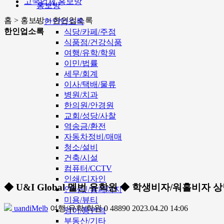
고국업체 홍보방
홍보방
홈 > 홍보방 > 한인업소록
한인업소록
한인업소록
식당/카페/주점
식품점/건강식품
여행/유학/학원
이민/법률
세무/회계
이사/택배/물류
병원/치과
한의원/안경원
교회/성당/사찰
역송금/환전
자동차정비/매매
청소/설비
건축/시설
컴퓨터/CCTV
인쇄/디자인
◆ U&I Global 멜번 유학원 ◆ 학생비자/워홀비자
인터넷/홈페이지
미용/뷰티
uandiMelb
여행/유학/학원
0
48890
2023.04.20 14:06
영어/통번역
부동산/기타