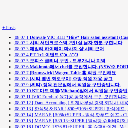
+
Posts
08.07
1
Donvale VIC 3111 *Hire* Hair salon assistant (Cas
08.07
2
시티 서던크로스역 2인1실 남자 한분 구합니다
08.07
3
데일리 하이페이 마사지 샾 시티 근처
08.07
4
PT 1+1 이벤트 ᕦ(ò_óˇ)ᕤ
08.07
5
오피스 클리너 구인 - 트루가니나 지역
08.07
6
Makimoto에서 chef를 모집합니다. (NSW주 POR
08.07
7
[Brunswick] Wagyu Table 홀 직원 구인해요
08.07
8
[시티 멜번 화로구이] 주방 직원 채용 공고
08.07
9
(씨티) 정육 전문점에서 직원을 구인중입니다.
08.07
10
KT 마트 미챔(Mitcham)점에서 직원을 구인중입
08.07
11
[VIC Eurobin] 육가공 공장에서 구인 모집합니다
08.07
12
[ Daon Accounting ] 회계사무실 경력 회계사 채용 
08.07
13
[ 한식당 & BAR ] $90~$105+SUPER | 한식쉐프 |
08.07
14
[ MARAE ] $95k+SUPER - 일식 핫푸드 쉐프 - Cha
08.07
15
[ MARAE ] $39.13+SUPER | 일식당 슈퍼바이저 | C
08.07
16
[ DOMO1 ] $36.81+SUPER | 홀 슈퍼바이저 | Mel