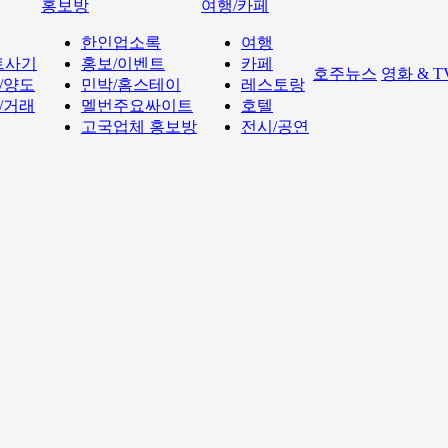
홍보방
여행/카페
한인업소록
여행
트사기
홍보/이벤트
카페
호주뉴스
영화 & 
/양도
민박/홈스테이
레스토랑
/거래
멜번주요싸이트
호텔
고국업체 홍보방
전시/공연