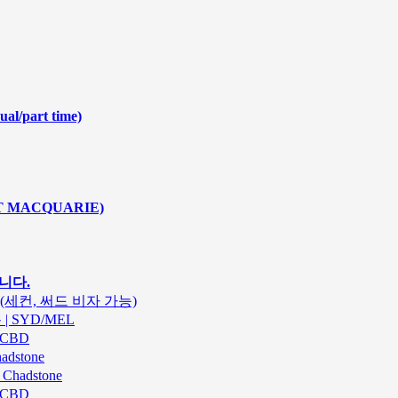
ual/part time)
T MACQUARIE)
니다.
.(세컨, 써드 비자 가능)
| SYD/MEL
 CBD
dstone
hadstone
 CBD