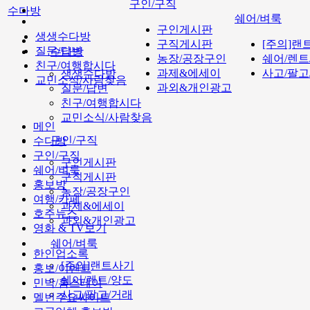
구인/구직
수다방
쉐어/벼룩
구인게시판
생생수다방
구직게시판
[주의]랜
질문/답변
수다방
농장/공장구인
쉐어/렌트
친구/여행합시다
과제&에세이
사고/팔고
생생수다방
교민소식/사람찾음
과외&개인광고
질문/답변
친구/여행합시다
교민소식/사람찾음
메인
구인/구직
수다방
구인/구직
구인게시판
쉐어/벼룩
구직게시판
홍보방
농장/공장구인
여행/카페
과제&에세이
호주뉴스
과외&개인광고
영화 & TV보기
쉐어/벼룩
한인업소록
[주의]랜트사기
홍보/이벤트
쉐어/렌트/양도
민박/홈스테이
사고/팔고/거래
멜번주요싸이트