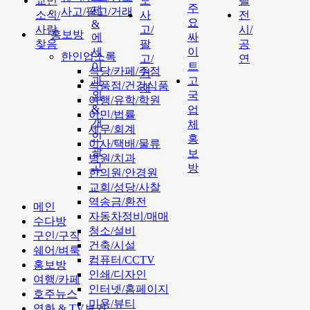
교민
도
텔
주
제
사고/팔고/거래
소식/
사
전
요
&
사람
고/
시/
홍보방
에
싸
찾음
팔
공
세
이
한인업소록
고/
연
이
트
식당/카페/주점
거
과
고
식품점/건강식품
래
외
국
여행/유학/학원
&
업
이민/법률
개
체
세무/회계
인
홍
이사/택배/물류
광
보
병원/치과
고
방
한의원/안경원
교회/성당/사찰
역송금/환전
메인
자동차정비/매매
수다방
청소/설비
구인/구직
건축/시설
쉐어/벼룩
컴퓨터/CCTV
홍보방
인쇄/디자인
여행/카페
인터넷/홈페이지
호주뉴스
미용/뷰티
영화 & TV보기