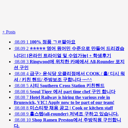
+
Posts
08.09
1
100% 정품 ㄱㄹ팔아요
08.09
2
⭐⭐⭐⭐⭐ 영어 원어민 수준으로 만들어 드리겠습
니다!! [온라인 트라이얼 및 수업가능] + 학생후기
08.08
3
Ringwood에 위치한 카페에서 All-Rounder 포지
션 구인
08.08
4
급구> 윤식당 오클리점에서 COOK / 홀/ 디시 워
셔 / 키친 핸드/ 주방보조 구합니다 ~~^^
08.08
5
시티 Southern Cross Station 키친핸드
08.08
6
Seoul Tiger 에서 part time chef 구인 합니다
08.08
7
Hotel Railway is hiring the various role in
Brunswick, VIC! Apply now to be part of our team!
08.08
8
미스티팟 채용 공고 | Cook or kitchen staff
08.08
9
홀스텝(all-rounder) 저녁조 구하고 있습니다.
08.08
10
Shop Ramen Preston에서 주방직원 구인합니
다.