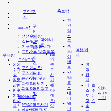
홍보방
구인/구
직
한
인
구
수다방
업
인
소
생생수다방
게
쉐어/벼
록
질문/답변
시
룩
홍
친구/여행합시다
판
여행/카
보/
교민소식/사람찾음
구
[주
수다방
페
이
직
의]
구인/구직
벤
게
생생
랜
여
트
구인게시판
시
수다
트
행
민
구직게시판
판
방
사
카
박/
농장/공장구인
농
질문/
기
페
홈
과제&에세이
장/
답변
쉐
레
호
스
영화
과외&개인광고
공
친구/
어/
스
주
테
& TV
장
여행
렌
토
뉴
쉐어/벼룩
보기
이
구
합시
트/
랑
스
멜
인
[주의]랜트사기
다
양
호
번
과
쉐어/렌트/양도