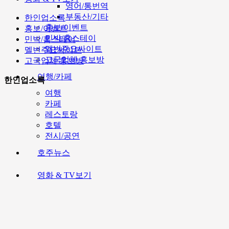
영어/통번역
부동산/기타
한인업소록
홍보/이벤트
홍보/이벤트
민박/홈스테이
민박/홈스테이
멜번주요싸이트
멜번주요싸이트
고국업체 홍보방
고국업체 홍보방
여행/카페
한인업소록
여행
카페
레스토랑
호텔
전시/공연
호주뉴스
영화 & TV보기