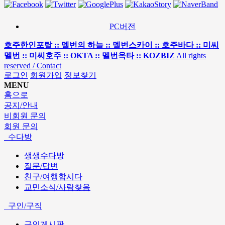
PC버전
호주한인포탈 :: 멜번의 하늘 :: 멜번스카이 :: 호주바다 :: 미씨
멜번 :: 미씨호주 :: OKTA :: 멜번옥타 :: KOZBIZ
All rights
reserved / Contact
로그인
회원가입
정보찾기
MENU
홈으로
공지/안내
비회원 문의
회원 문의
수다방
생생수다방
질문/답변
친구/여행합시다
교민소식/사람찾음
구인/구직
구인게시판