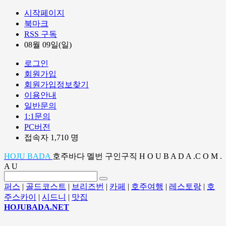
시작페이지
북마크
RSS 구독
08월 09일(일)
로그인
회원가입
회원가입정보찾기
이용안내
일반문의
1:1문의
PC버전
접속자 1,710 명
HOJU BADA
호주바다 멜번 구인구직 H O U B A D A .C O M .
A U
퍼스
|
골드코스트
|
브리즈번
|
카페
|
호주여행
|
레스토랑
|
호
주스카이
|
시드니
|
맛집
HOJUBADA.NET