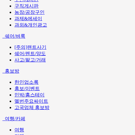
구직게시판
농장/공장구인
과제&에세이
과외&개인광고
쉐어/벼룩
[주의]랜트사기
쉐어/렌트/양도
사고/팔고/거래
홍보방
한인업소록
홍보/이벤트
민박/홈스테이
멜번주요싸이트
고국업체 홍보방
여행/카페
여행