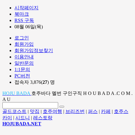
시작페이지
북마크
RSS 구독
08월 06일(목)
로그인
회원가입
회원가입정보찾기
이용안내
일반문의
1:1문의
PC버전
접속자 3,876(
27
) 명
HOJU BADA
호주바다 멜번 구인구직 H O U B A D A .C O M .
A U
골드코스트
|
맛집
|
호주여행
|
브리즈번
|
퍼스
|
카페
|
호주스
카이
|
시드니
|
레스토랑
HOJUBADA.NET