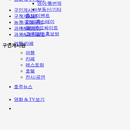
영어/통번역
부동산/기타
구인게시판
홍보/이벤트
구직게시판
민박/홈스테이
농장/공장구인
멜번주요싸이트
과제&에세이
고국업체 홍보방
과외&개인광고
여행/카페
구인게시판
여행
카페
레스토랑
호텔
전시/공연
호주뉴스
영화 & TV보기