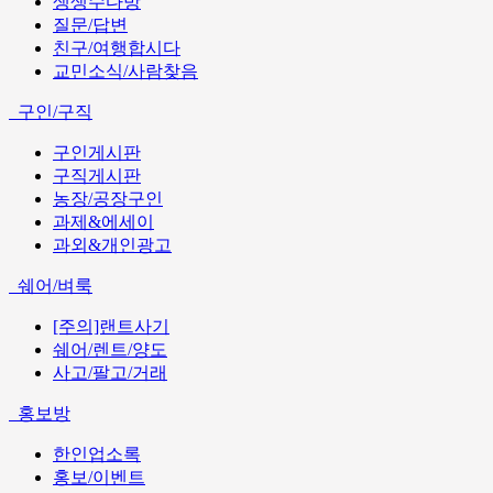
생생수다방
질문/답변
친구/여행합시다
교민소식/사람찾음
구인/구직
구인게시판
구직게시판
농장/공장구인
과제&에세이
과외&개인광고
쉐어/벼룩
[주의]랜트사기
쉐어/렌트/양도
사고/팔고/거래
홍보방
한인업소록
홍보/이벤트