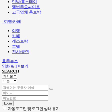
민박/홈스테이
멜번주요싸이트
고국업체 홍보방
여행/카페
여행
카페
레스토랑
호텔
전시/공연
호주뉴스
영화 & TV보기
SEARCH
Login
자동로그인 및 로그인 상태 유지