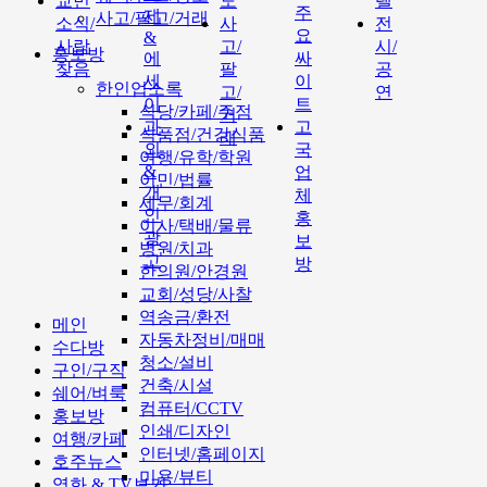
교민
도
텔
주
제
사고/팔고/거래
소식/
사
전
요
&
사람
고/
시/
홍보방
에
싸
찾음
팔
공
세
이
한인업소록
고/
연
이
트
식당/카페/주점
거
과
고
식품점/건강식품
래
외
국
여행/유학/학원
&
업
이민/법률
개
체
세무/회계
인
홍
이사/택배/물류
광
보
병원/치과
고
방
한의원/안경원
교회/성당/사찰
역송금/환전
메인
자동차정비/매매
수다방
청소/설비
구인/구직
건축/시설
쉐어/벼룩
컴퓨터/CCTV
홍보방
인쇄/디자인
여행/카페
인터넷/홈페이지
호주뉴스
미용/뷰티
영화 & TV보기