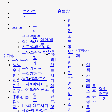
홍보방
구인/구
직
한
인
구
수다방
업
인
소
생생수다방
게
쉐어/벼
록
질문/답변
시
룩
홍
친구/여행합시다
판
여행/카
보/
교민소식/사람찾음
구
[주
수다방
페
이
직
의]
구인/구직
벤
게
생생
랜
여
트
구인게시판
시
수다
트
행
민
구직게시판
판
방
사
카
박/
농장/공장구인
농
질문/
기
페
홈
과제&에세이
장/
답변
쉐
레
호
스
영화
과외&개인광고
공
친구/
어/
스
주
테
& TV
장
여행
렌
토
뉴
쉐어/벼룩
보기
이
구
합시
트/
랑
스
멜
인
[주의]랜트사기
다
양
호
번
과
쉐어/렌트/양도