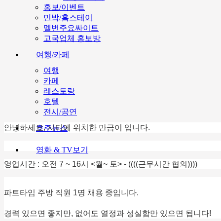
홍보/이벤트
민박/홈스테이
멜번주요싸이트
고국업체 홍보방
여행/카페
여행
카페
레스토랑
호텔
전시/공연
안녕하세요, 시티에 위치한 만금이 입니다.
호주뉴스
영화 & TV보기
영업시간 : 오전 7 ~ 16시 <월~ 토> - ((((근무시간 협의))))
파트타임 주방 직원 1명 채용 중입니다.
경력 있으면 좋지만, 없어도 열정과 성실함만 있으면 됩니다!