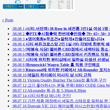
+
Posts
08.08
1
(시티 서던역) 38 Rose ln 세컨룸 3인1실 여성 
08.08
2
◆PTE◆시험◆딱 한번에◆만점◆ 79+ 65+ 50+
08.08
3
●영어회화●무조건●잘하게●만들어드립니다●
08.08
4
시티 써든크로스앞 2인 1실 (여) 각방에 한분씩 
08.08
5
[박봉숙 식당] 멜버른 CBD점에서 새벽타임 청소
08.08
6
[박봉숙 식당] 멜버른 CBD점에서 키친핸드 직
08.08
7
시티에 위치한 뷰티샵에서 일하실 리셉션 선생님
08.08
8
[Brunswick] Wagyu Table 홀 직원 구인해요
08.08
9
Ringwood에 위치한 카페에서 All-Rounder 포지
08.08
10
데일리 하이페이 마사지 샾 시티 근처
08.08
11
Victoria Quality Butcher The Glen점 홀직원 구인
08.07
12
고기 좋아하시는 분들 주목! BBQ CODE Glen W
08.07
13
All-rounder 목,금,토 5.30pm-8.30pm
08.07
14
시티 타투샵 매니저 구인!
08.07
15
가전 제품 매장에서 세일즈 스태프로 일하실 분 
08.07
16
Donvale VIC 3111 헤어살롱 어시스턴트(캐쥬