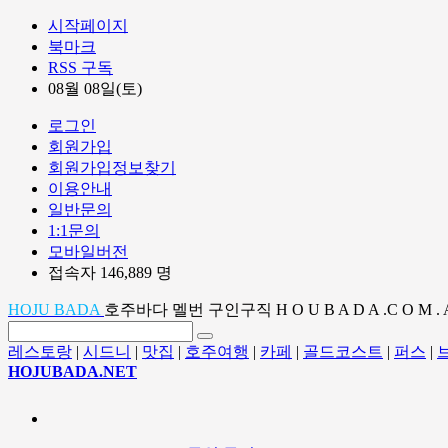
시작페이지
북마크
RSS 구독
08월 08일(토)
로그인
회원가입
회원가입정보찾기
이용안내
일반문의
1:1문의
모바일버전
접속자 146,889 명
HOJU BADA
호주바다 멜번 구인구직 H O U B A D A .C O M . 
레스토랑
|
시드니
|
맛집
|
호주여행
|
카페
|
골드코스트
|
퍼스
|
HOJUBADA.NET