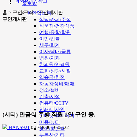
과외&개인광고
홍보방
홈 > 구인/구직 > 구인게시판
한인업소록
구인게시판
식당/카페/주점
식품점/건강식품
여행/유학/학원
이민/법률
세무/회계
이사/택배/물류
병원/치과
한의원/안경원
교회/성당/사찰
역송금/환전
자동차정비/매매
청소/설비
건축/시설
컴퓨터/CCTV
인쇄/디자인
(시티) 만금이 주방 직원 1인 구인 중.
인터넷/홈페이지
미용/뷰티
HANS921
0
1718
06.10 07:22
영어/통번역
부동산/기타