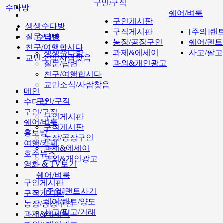
구인/구직
수다방
쉐어/벼룩
구인게시판
생생수다방
구직게시판
[주의]랜
질문/답변
수다방
농장/공장구인
쉐어/렌트
친구/여행합시다
과제&에세이
사고/팔고
생생수다방
교민소식/사람찾음
과외&개인광고
질문/답변
친구/여행합시다
교민소식/사람찾음
메인
구인/구직
수다방
구인/구직
구인게시판
쉐어/벼룩
구직게시판
홍보방
농장/공장구인
여행/카페
과제&에세이
호주뉴스
과외&개인광고
영화 & TV보기
쉐어/벼룩
구인게시판
[주의]랜트사기
구직게시판
쉐어/렌트/양도
농장/공장구인
사고/팔고/거래
과제&에세이