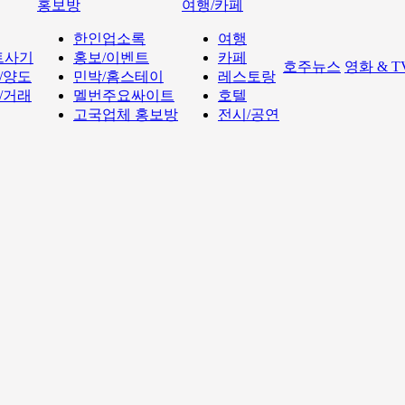
홍보방
여행/카페
한인업소록
여행
트사기
홍보/이벤트
카페
호주뉴스
영화 & 
/양도
민박/홈스테이
레스토랑
/거래
멜번주요싸이트
호텔
고국업체 홍보방
전시/공연