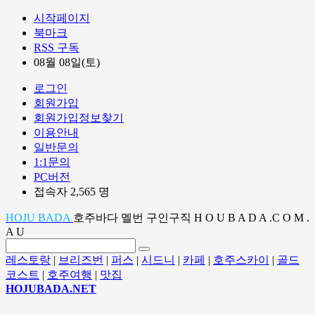
시작페이지
북마크
RSS 구독
08월 08일(토)
로그인
회원가입
회원가입정보찾기
이용안내
일반문의
1:1문의
PC버전
접속자 2,565 명
HOJU BADA
호주바다 멜번 구인구직 H O U B A D A .C O M .
A U
레스토랑
|
브리즈번
|
퍼스
|
시드니
|
카페
|
호주스카이
|
골드
코스트
|
호주여행
|
맛집
HOJUBADA.NET