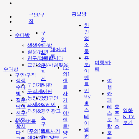
홍보방
구인/구
직
한
인
구
수다방
업
인
소
생생수다방
게
쉐어/벼
록
질문/답변
시
룩
홍
친구/여행합시다
판
여행/카
보/
교민소식/사람찾음
구
[주
수다방
페
이
직
의]
구인/구직
벤
게
생생
랜
여
트
구인게시판
시
수다
트
행
민
구직게시판
판
방
사
카
박/
농장/공장구인
농
질문/
기
페
홈
과제&에세이
장/
답변
쉐
레
호
스
영화
과외&개인광고
공
친구/
어/
스
주
테
& TV
장
여행
렌
토
뉴
쉐어/벼룩
보기
이
구
합시
트/
랑
스
멜
인
[주의]랜트사기
다
양
호
번
과
쉐어/렌트/양도