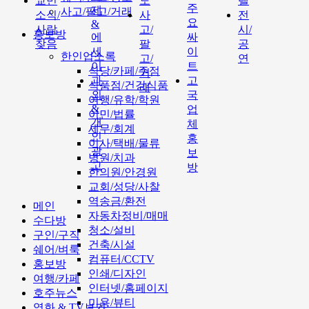
교민
도
텔
주
제
사고/팔고/거래
소식/
사
전
요
&
사람
고/
시/
홍보방
에
싸
찾음
팔
공
세
이
한인업소록
고/
연
이
트
식당/카페/주점
거
과
고
식품점/건강식품
래
외
국
여행/유학/학원
&
업
이민/법률
개
체
세무/회계
인
홍
이사/택배/물류
광
보
병원/치과
고
방
한의원/안경원
교회/성당/사찰
역송금/환전
메인
자동차정비/매매
수다방
청소/설비
구인/구직
건축/시설
쉐어/벼룩
컴퓨터/CCTV
홍보방
인쇄/디자인
여행/카페
인터넷/홈페이지
호주뉴스
미용/뷰티
영화 & TV보기