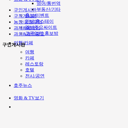
영어/통번역
부동산/기타
구인게시판
홍보/이벤트
구직게시판
민박/홈스테이
농장/공장구인
멜번주요싸이트
과제&에세이
고국업체 홍보방
과외&개인광고
여행/카페
구인게시판
여행
카페
레스토랑
호텔
전시/공연
호주뉴스
영화 & TV보기