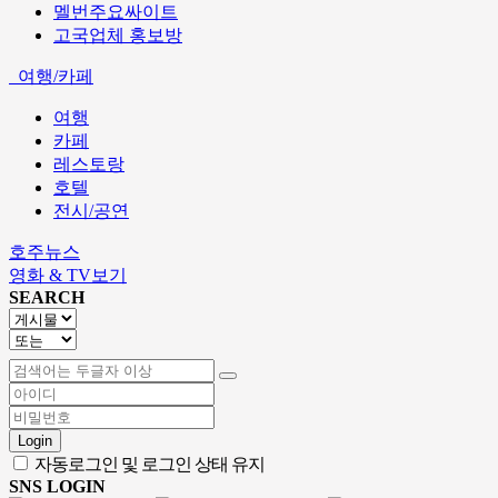
멜번주요싸이트
고국업체 홍보방
여행/카페
여행
카페
레스토랑
호텔
전시/공연
호주뉴스
영화 & TV보기
SEARCH
Login
자동로그인 및 로그인 상태 유지
SNS LOGIN