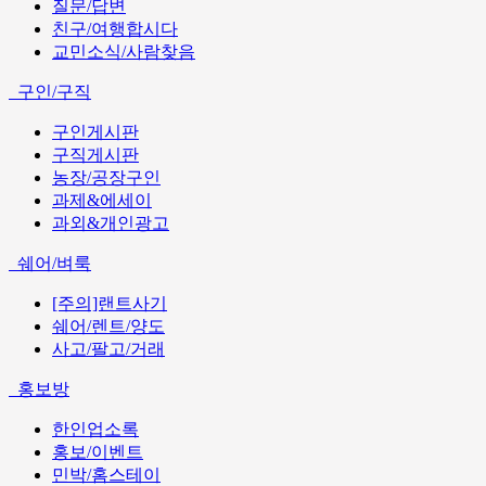
질문/답변
친구/여행합시다
교민소식/사람찾음
구인/구직
구인게시판
구직게시판
농장/공장구인
과제&에세이
과외&개인광고
쉐어/벼룩
[주의]랜트사기
쉐어/렌트/양도
사고/팔고/거래
홍보방
한인업소록
홍보/이벤트
민박/홈스테이