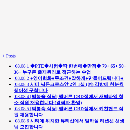
+
Posts
08.08
1
◆PTE◆시험◆딱 한번에◆만점◆ 79+ 65+ 50+
36+ 누구든 출제원리로 접근하는 수업
08.08
2
●영어회화●무조건●잘하게●만들어드립니다●
08.08
3
시티 써든크로스앞 2인 1실 (여) 각방에 한분씩
쉐어생 구합니다
08.08
4
[박봉숙 식당] 멜버른 CBD점에서 새벽타임 청
소 직원 채용합니다 (경력자 환영)
08.08
5
[박봉숙 식당] 멜버른 CBD점에서 키친핸드 직
원 채용합니다
08.08
6
시티에 위치한 뷰티샵에서 일하실 리셉션 선생
님 모집합니다