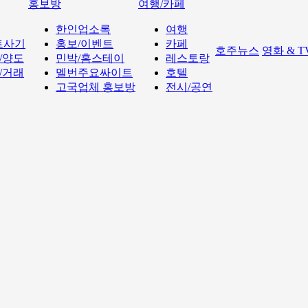
홍보방
여행/카페
한인업소록
여행
트사기
홍보/이벤트
카페
호주뉴스
영화 & 
/양도
민박/홈스테이
레스토랑
/거래
멜번주요싸이트
호텔
고국업체 홍보방
전시/공연