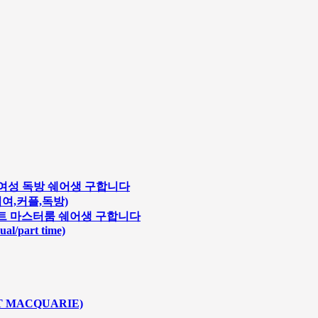
 여성 독방 쉐어생 구합니다
,여여,커플,독방)
급아파트 마스터룸 쉐어생 구합니다
ual/part time)
T MACQUARIE)