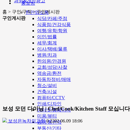
과외&개인광고
홍보방
홈 > 구인/구직 > 구인게시판
한인업소록
구인게시판
식당/카페/주점
식품점/건강식품
여행/유학/학원
이민/법률
세무/회계
이사/택배/물류
병원/치과
한의원/안경원
교회/성당/사찰
역송금/환전
자동차정비/매매
청소/설비
건축/시설
컴퓨터/CCTV
인쇄/디자인
보성 모던 다이닝 | Chef/Cook/Kitchen Staff 모십니다
인터넷/홈페이지
미용/뷰티
보성은녹차의고향
0
2202
06.09 18:06
영어/통번역
부동산/기타