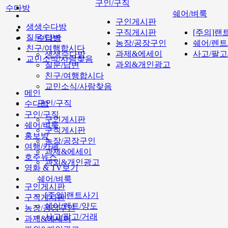
구인/구직
수다방
쉐어/벼룩
구인게시판
생생수다방
구직게시판
[주의]랜
질문/답변
수다방
농장/공장구인
쉐어/렌트
친구/여행합시다
과제&에세이
사고/팔고
생생수다방
교민소식/사람찾음
과외&개인광고
질문/답변
친구/여행합시다
교민소식/사람찾음
메인
구인/구직
수다방
구인/구직
구인게시판
쉐어/벼룩
구직게시판
홍보방
농장/공장구인
여행/카페
과제&에세이
호주뉴스
과외&개인광고
영화 & TV보기
쉐어/벼룩
구인게시판
[주의]랜트사기
구직게시판
쉐어/렌트/양도
농장/공장구인
사고/팔고/거래
과제&에세이