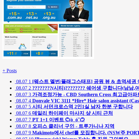
+
Posts
08.07
1
[웨스트 멜번/플래그스태프] 공원 뷰 & 초역세권
08.07
2
????????(시티)???????? 쉐어생 구합니다(남남
08.07
3
가격조정가능 - CBD Southern Cross 최고
08.07
4
Donvale VIC 3111 *Hire* Hair salon assistant (Cas
08.07
5
시티 서던크로스역 2인1실 남자 한분 구합니다
08.07
6
데일리 하이페이 마사지 샾 시티 근처
08.07
7
PT 1+1 이벤트 ᕦ(ò_óˇ)ᕤ
08.07
8
오피스 클리너 구인 - 트루가니나 지역
08.07
9
Makimoto에서 chef를 모집합니다. (NSW주 POR