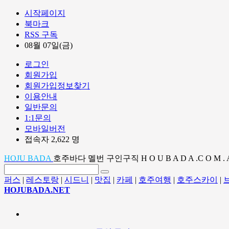
시작페이지
북마크
RSS 구독
08월 07일(금)
로그인
회원가입
회원가입정보찾기
이용안내
일반문의
1:1문의
모바일버전
접속자 2,622 명
HOJU BADA
호주바다 멜번 구인구직 H O U B A D A .C O M . 
퍼스
|
레스토랑
|
시드니
|
맛집
|
카페
|
호주여행
|
호주스카이
|
HOJUBADA.NET