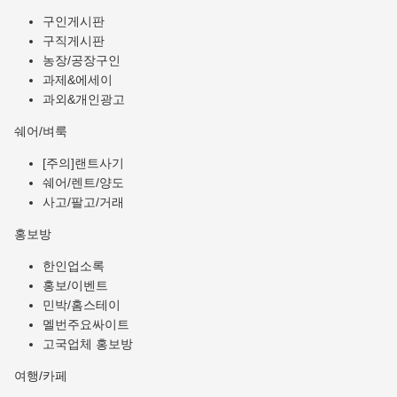
구인게시판
구직게시판
농장/공장구인
과제&에세이
과외&개인광고
쉐어/벼룩
[주의]랜트사기
쉐어/렌트/양도
사고/팔고/거래
홍보방
한인업소록
홍보/이벤트
민박/홈스테이
멜번주요싸이트
고국업체 홍보방
여행/카페