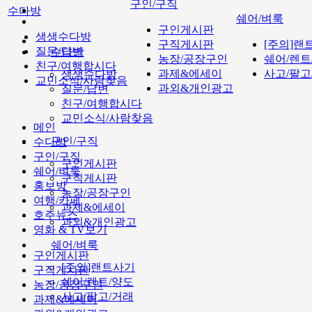
구인/구직
수다방
쉐어/벼룩
구인게시판
생생수다방
구직게시판
[주의]랜
질문/답변
수다방
농장/공장구인
쉐어/렌트
친구/여행합시다
과제&에세이
사고/팔고
생생수다방
교민소식/사람찾음
과외&개인광고
질문/답변
친구/여행합시다
교민소식/사람찾음
메인
구인/구직
수다방
구인/구직
구인게시판
쉐어/벼룩
구직게시판
홍보방
농장/공장구인
여행/카페
과제&에세이
호주뉴스
과외&개인광고
영화 & TV보기
쉐어/벼룩
구인게시판
[주의]랜트사기
구직게시판
쉐어/렌트/양도
농장/공장구인
사고/팔고/거래
과제&에세이