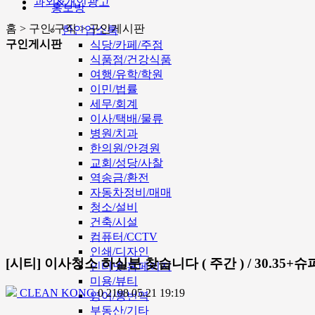
과외&개인광고
홍보방
홈 > 구인/구직 > 구인게시판
한인업소록
구인게시판
식당/카페/주점
식품점/건강식품
여행/유학/학원
이민/법률
세무/회계
이사/택배/물류
병원/치과
한의원/안경원
교회/성당/사찰
역송금/환전
자동차정비/매매
청소/설비
건축/시설
컴퓨터/CCTV
인쇄/디자인
[시티] 이사청소 하실분 찾습니다 ( 주간 ) / 30.35+슈퍼
인터넷/홈페이지
미용/뷰티
CLEAN KONG
0
2198
05.21 19:19
영어/통번역
부동산/기타