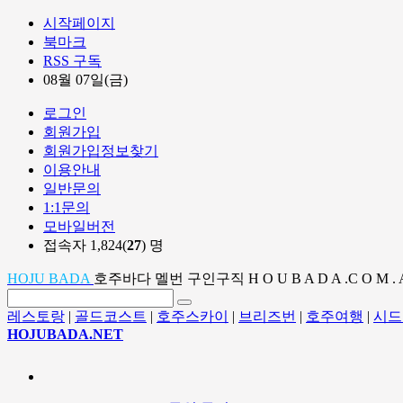
시작페이지
북마크
RSS 구독
08월 07일(금)
로그인
회원가입
회원가입정보찾기
이용안내
일반문의
1:1문의
모바일버전
접속자 1,824(
27
) 명
HOJU BADA
호주바다 멜번 구인구직 H O U B A D A .C O M . 
레스토랑
|
골드코스트
|
호주스카이
|
브리즈번
|
호주여행
|
시드
HOJUBADA.NET