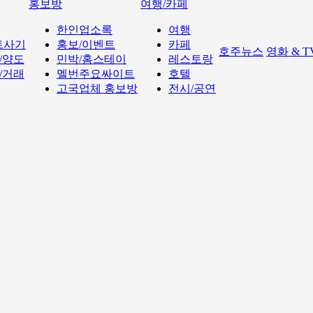
홍보방
여행/카페
한인업소록
여행
트사기
홍보/이벤트
카페
호주뉴스
영화 & 
/양도
민박/홈스테이
레스토랑
/거래
멜번주요싸이트
호텔
고국업체 홍보방
전시/공연