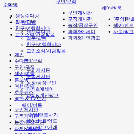
구인/구직
수다방
쉐어/벼룩
구인게시판
생생수다방
구직게시판
[주의]랜
질문/답변
수다방
농장/공장구인
쉐어/렌트
친구/여행합시다
과제&에세이
사고/팔고
생생수다방
교민소식/사람찾음
과외&개인광고
질문/답변
친구/여행합시다
교민소식/사람찾음
메인
구인/구직
수다방
구인/구직
구인게시판
쉐어/벼룩
구직게시판
홍보방
농장/공장구인
여행/카페
과제&에세이
호주뉴스
과외&개인광고
영화 & TV보기
쉐어/벼룩
구인게시판
[주의]랜트사기
구직게시판
쉐어/렌트/양도
농장/공장구인
사고/팔고/거래
과제&에세이