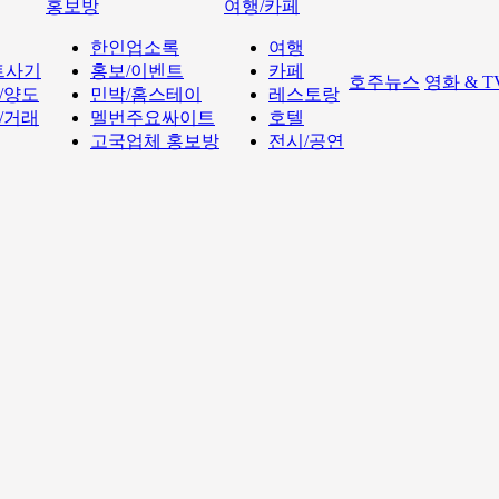
홍보방
여행/카페
한인업소록
여행
트사기
홍보/이벤트
카페
호주뉴스
영화 & 
/양도
민박/홈스테이
레스토랑
/거래
멜번주요싸이트
호텔
고국업체 홍보방
전시/공연