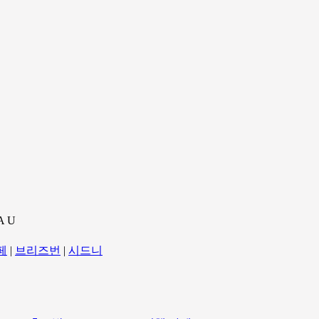
A U
페
|
브리즈번
|
시드니