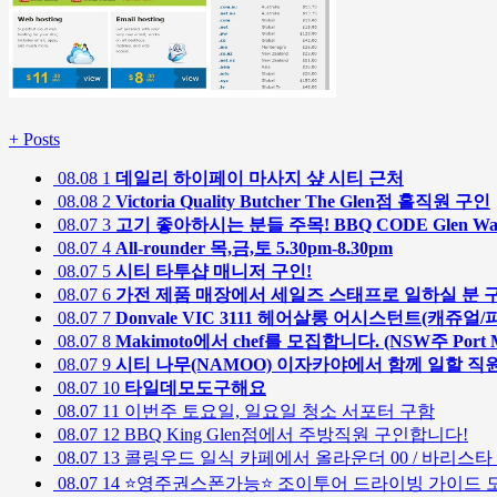
+
Posts
08.08
1
데일리 하이페이 마사지 샾 시티 근처
08.08
2
Victoria Quality Butcher The Glen점 홀직원 구인
08.07
3
고기 좋아하시는 분들 주목! BBQ CODE Glen W
08.07
4
All-rounder 목,금,토 5.30pm-8.30pm
08.07
5
시티 타투샵 매니저 구인!
08.07
6
가전 제품 매장에서 세일즈 스태프로 일하실 분 
08.07
7
Donvale VIC 3111 헤어살롱 어시스턴트(캐쥬
08.07
8
Makimoto에서 chef를 모집합니다. (NSW주 Port Ma
08.07
9
시티 나무(NAMOO) 이자카야에서 함께 일할 직
08.07
10
타일데모도구해요
08.07
11
이번주 토요일, 일요일 청소 서포터 구함
08.07
12
BBQ King Glen점에서 주방직원 구인합니다!
08.07
13
콜링우드 일식 카페에서 올라운더 00 / 바리스타 
08.07
14
⭐영주권스폰가능⭐ 조이투어 드라이빙 가이드 모