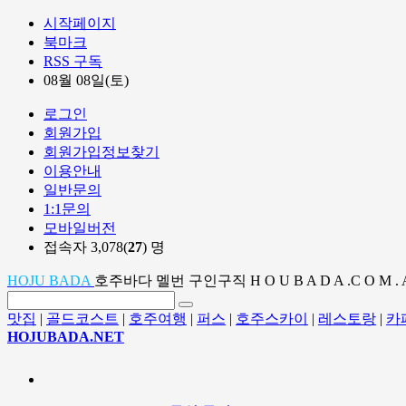
시작페이지
북마크
RSS 구독
08월 08일(토)
로그인
회원가입
회원가입정보찾기
이용안내
일반문의
1:1문의
모바일버전
접속자 3,078(
27
) 명
HOJU BADA
호주바다 멜번 구인구직 H O U B A D A .C O M . 
맛집
|
골드코스트
|
호주여행
|
퍼스
|
호주스카이
|
레스토랑
|
카
HOJUBADA.NET