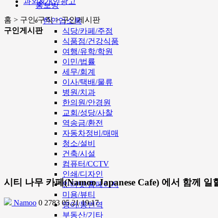
과외&개인광고
홍보방
홈 > 구인/구직 > 구인게시판
한인업소록
구인게시판
식당/카페/주점
식품점/건강식품
여행/유학/학원
이민/법률
세무/회계
이사/택배/물류
병원/치과
한의원/안경원
교회/성당/사찰
역송금/환전
자동차정비/매매
청소/설비
건축/시설
컴퓨터/CCTV
인쇄/디자인
시티 나무 카페(Namoo Japanese Cafe) 에서 함
인터넷/홈페이지
미용/뷰티
Namoo
0
2783
05.21 19:17
영어/통번역
부동산/기타