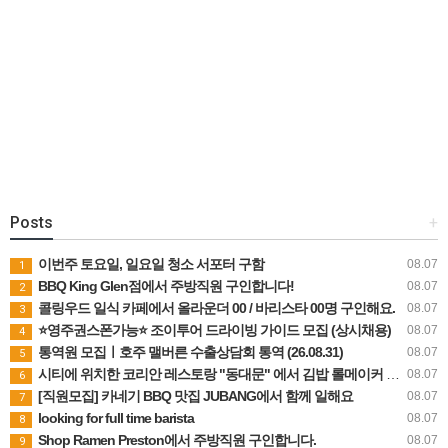
Posts
+
이번주 토요일, 일요일 청소 서포터 구함
08.07
1
BBQ King Glen점에서 주방직원 구인합니다!
08.07
2
콜링우드 일식 카페에서 올라운더 00 / 바리스타 00명 구인해요.
08.07
3
⭐영주권스폰가능⭐ 조이투어 드라이빙 가이드 모집 (상시채용)
08.07
4
통역원 모집ㅣ호주 맬버른 수출상담회 통역 (26.08.31)
08.07
5
시티에 위치한 코리안 레스토랑 "동대문" 에서 김밥 롤메이커 오픈키친 직원 구합니다 icon dongdaemun 0 72 0 0 Print 글주소 08-07 101.♡.♡.187
08.07
6
[직원모집] 카네기 BBQ 맛집 JUBANG에서 함께 일해요
08.07
7
looking for full time barista
08.07
8
Shop Ramen Preston에서 주방직원 구인합니다.
08.07
9