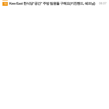
Kew East 한식당“공간” 주방 팀원들 구해요(키친핸드, 쉐프님)
08.07
10