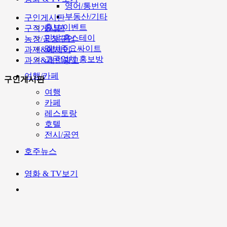
영어/통번역
부동산/기타
구인게시판
홍보/이벤트
구직게시판
민박/홈스테이
농장/공장구인
멜번주요싸이트
과제&에세이
고국업체 홍보방
과외&개인광고
여행/카페
구인게시판
여행
카페
레스토랑
호텔
전시/공연
호주뉴스
영화 & TV보기