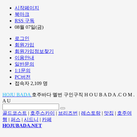
시작페이지
북마크
RSS 구독
08월 07일(금)
로그인
회원가입
회원가입정보찾기
이용안내
일반문의
1:1문의
PC버전
접속자 2,109 명
HOJU BADA
호주바다 멜번 구인구직 H O U B A D A .C O M .
A U
골드코스트
|
호주스카이
|
브리즈번
|
레스토랑
|
맛집
|
호주여
행
|
퍼스
|
시드니
|
카페
HOJUBADA.NET