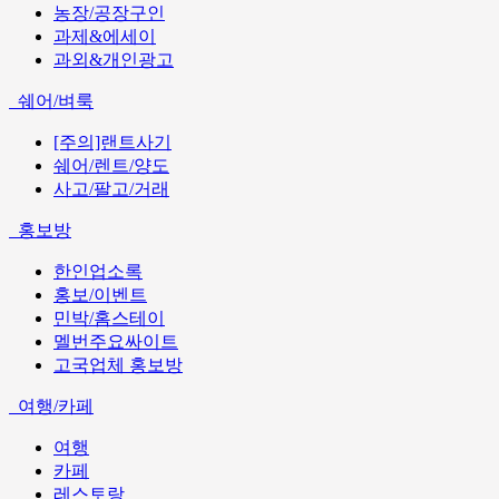
농장/공장구인
과제&에세이
과외&개인광고
쉐어/벼룩
[주의]랜트사기
쉐어/렌트/양도
사고/팔고/거래
홍보방
한인업소록
홍보/이벤트
민박/홈스테이
멜번주요싸이트
고국업체 홍보방
여행/카페
여행
카페
레스토랑