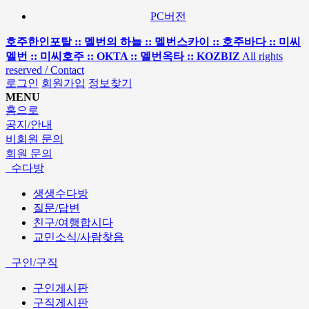
PC버전
호주한인포탈 :: 멜번의 하늘 :: 멜번스카이 :: 호주바다 :: 미씨
멜번 :: 미씨호주 :: OKTA :: 멜번옥타 :: KOZBIZ
All rights
reserved / Contact
로그인
회원가입
정보찾기
MENU
홈으로
공지/안내
비회원 문의
회원 문의
수다방
생생수다방
질문/답변
친구/여행합시다
교민소식/사람찾음
구인/구직
구인게시판
구직게시판