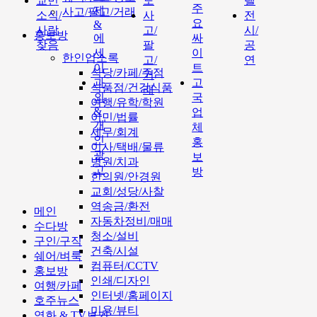
교민
도
텔
주
제
사고/팔고/거래
소식/
사
전
요
&
사람
고/
시/
홍보방
에
싸
찾음
팔
공
세
이
한인업소록
고/
연
이
트
식당/카페/주점
거
과
고
식품점/건강식품
래
외
국
여행/유학/학원
&
업
이민/법률
개
체
세무/회계
인
홍
이사/택배/물류
광
보
병원/치과
고
방
한의원/안경원
교회/성당/사찰
역송금/환전
메인
자동차정비/매매
수다방
청소/설비
구인/구직
건축/시설
쉐어/벼룩
컴퓨터/CCTV
홍보방
인쇄/디자인
여행/카페
인터넷/홈페이지
호주뉴스
미용/뷰티
영화 & TV보기