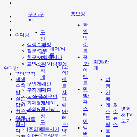
홍보방
구인/구
직
한
인
구
수다방
업
인
소
생생수다방
게
쉐어/벼
록
질문/답변
시
룩
홍
친구/여행합시다
판
여행/카
보/
교민소식/사람찾음
구
[주
수다방
페
이
직
의]
구인/구직
벤
게
생생
랜
여
트
구인게시판
시
수다
트
행
민
구직게시판
판
방
사
카
박/
농장/공장구인
농
질문/
기
페
홈
과제&에세이
장/
답변
쉐
레
호
스
영화
과외&개인광고
공
친구/
어/
스
주
테
& TV
장
여행
렌
토
뉴
쉐어/벼룩
보기
이
구
합시
트/
랑
스
멜
인
[주의]랜트사기
다
양
호
번
과
쉐어/렌트/양도