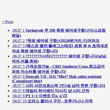
+
Posts
08.07
1
Springvale 주 200 독방 쉐어생구합니다(스프링
베일)
08.07
2
*독방 쉐어생 구함/시티20분거리 /디어파크
08.07
3
[웨스트 멜번/플래그스태프] 공원 뷰 & 초역세권
여성 독방 쉐어생 구합니다
08.07
4
????????(시티)???????? 쉐어생 구합니다(남남,
여여,커플,독방)
08.07
5
가격조정가능 - CBD Southern Cross 최고급아
파트 마스터룸 쉐어생 구합니다
08.07
6
Donvale VIC 3111 *Hire* Hair salon assistant
(Casual/part time)
08.07
7
시티 서던크로스역 2인1실 남자 한분 구합니다
08.07
8
데일리 하이페이 마사지 샾 시티 근처
08.07
9
PT 1+1 이벤트 ᕦ(ò_óˇ)ᕤ
08.07
10
오피스 클리너 구인 - 트루가니나 지역