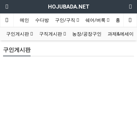
HOJUBADA.NET
메인
수다방
구인/구직
쉐어/벼룩
홍보방
구인게시판
구직게시판
농장/공장구인
과제&에세이
구인게시판