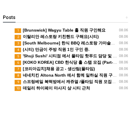
Posts
+
[Brunswick] Wagyu Table 홀 직원 구인해요
08.06
1
이탈리안 레스토랑 키친핸드 구해요(시티)
08.06
2
[South Melbourne] 한식 BBQ 레스토랑 가마솥｜주방 직원 모집｜스폰 가능
08.06
3
(시티) 만금이 주방 직원 1인 구인 중.
08.06
4
'Shuji Sushi' 시티점 에서 풀타임 핫푸드 담당 및 스시쉐프 구인합니다.
08.06
5
[KOKO KOREA] CBD 한식당 홀 스탭 모집 (Part-time)
08.06
6
[코리아김치]채용 공고 - 생산팀(풀타임)
08.06
7
네네치킨 Altona North 에서 함께 일하실 직원 구합니다
08.06
8
스프링베일 복떡방에서 캐쥬얼 /풀타임 직원 모집합니다
08.06
9
데일리 하이페이 마사지 샾 시티 근처
08.06
10