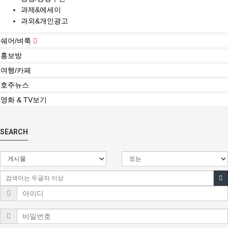
과제&에세이
과외&개인광고
쉐어/벼룩
홍보방
여행/카페
호주뉴스
영화 & TV보기
SEARCH