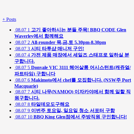
+
Posts
08.07
1
고기 좋아하시는 분들 주목! BBQ CODE Glen
Waverley에서 함께해요
08.07
2
All-rounder 목,금,토 5.30pm-8.30pm
08.07
3
시티 타투샵 매니저 구인!
08.07
4
가전 제품 매장에서 세일즈 스태프로 일하실 분
구합니다.
08.07
5
Donvale VIC 3111 헤어살롱 어시스턴트(캐쥬얼/
파트타임) 구합니다
08.07
6
Makimoto에서 chef를 모집합니다. (NSW주 Port
Macquarie)
08.07
7
시티 나무(NAMOO) 이자카야에서 함께 일할 직
원구합니다.
08.07
8
타일데모도구해요
08.07
9
이번주 토요일, 일요일 청소 서포터 구함
08.07
10
BBQ King Glen점에서 주방직원 구인합니다!