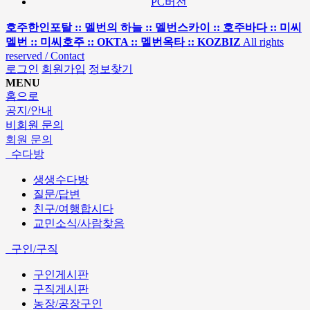
PC버전
호주한인포탈 :: 멜번의 하늘 :: 멜번스카이 :: 호주바다 :: 미씨
멜번 :: 미씨호주 :: OKTA :: 멜번옥타 :: KOZBIZ
All rights
reserved / Contact
로그인
회원가입
정보찾기
MENU
홈으로
공지/안내
비회원 문의
회원 문의
수다방
생생수다방
질문/답변
친구/여행합시다
교민소식/사람찾음
구인/구직
구인게시판
구직게시판
농장/공장구인