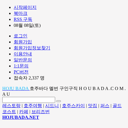
시작페이지
북마크
RSS 구독
08월 08일(토)
로그인
회원가입
회원가입정보찾기
이용안내
일반문의
1:1문의
PC버전
접속자 2,337 명
HOJU BADA
호주바다 멜번 구인구직 H O U B A D A .C O M .
A U
레스토랑
|
호주여행
|
시드니
|
호주스카이
|
맛집
|
퍼스
|
골드
코스트
|
카페
|
브리즈번
HOJUBADA.NET