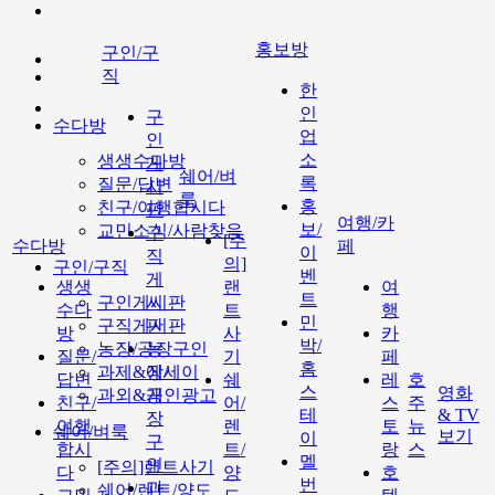
홍보방
구인/구
직
한
인
구
수다방
업
인
소
생생수다방
게
쉐어/벼
록
질문/답변
시
룩
홍
친구/여행합시다
판
여행/카
보/
교민소식/사람찾음
구
[주
수다방
페
이
직
의]
구인/구직
벤
게
생생
랜
여
트
구인게시판
시
수다
트
행
민
구직게시판
판
방
사
카
박/
농장/공장구인
농
질문/
기
페
홈
과제&에세이
장/
답변
쉐
레
호
스
영화
과외&개인광고
공
친구/
어/
스
주
테
& TV
장
여행
렌
토
뉴
쉐어/벼룩
보기
이
구
합시
트/
랑
스
멜
인
[주의]랜트사기
다
양
호
번
과
쉐어/렌트/양도