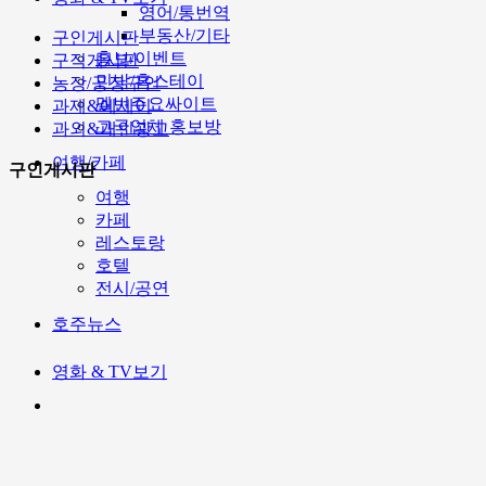
영어/통번역
부동산/기타
구인게시판
홍보/이벤트
구직게시판
민박/홈스테이
농장/공장구인
멜번주요싸이트
과제&에세이
고국업체 홍보방
과외&개인광고
여행/카페
구인게시판
여행
카페
레스토랑
호텔
전시/공연
호주뉴스
영화 & TV보기