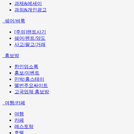
과제&에세이
과외&개인광고
쉐어/벼룩
[주의]랜트사기
쉐어/렌트/양도
사고/팔고/거래
홍보방
한인업소록
홍보/이벤트
민박/홈스테이
멜번주요싸이트
고국업체 홍보방
여행/카페
여행
카페
레스토랑
호텔