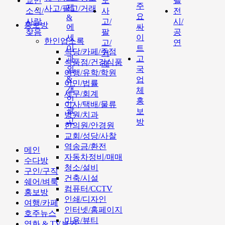
교민
도
텔
주
제
사고/팔고/거래
소식/
사
전
요
&
사람
고/
시/
홍보방
에
싸
찾음
팔
공
세
이
한인업소록
고/
연
이
트
식당/카페/주점
거
과
고
식품점/건강식품
래
외
국
여행/유학/학원
&
업
이민/법률
개
체
세무/회계
인
홍
이사/택배/물류
광
보
병원/치과
고
방
한의원/안경원
교회/성당/사찰
역송금/환전
메인
자동차정비/매매
수다방
청소/설비
구인/구직
건축/시설
쉐어/벼룩
컴퓨터/CCTV
홍보방
인쇄/디자인
여행/카페
인터넷/홈페이지
호주뉴스
미용/뷰티
영화 & TV보기