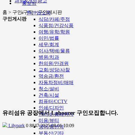
과외&개인광고
홍보방
홈 > 구인/구직 > 구인게시판
한인업소록
구인게시판
식당/카페/주점
식품점/건강식품
여행/유학/학원
이민/법률
세무/회계
이사/택배/물류
병원/치과
한의원/안경원
교회/성당/사찰
역송금/환전
자동차정비/매매
청소/설비
건축/시설
컴퓨터/CCTV
인쇄/디자인
유리섬유 공장에서 Labourer 구인모집합니다.
인터넷/홈페이지
미용/뷰티
Lilypark
0
8847
2025.08.01 10:09
영어/통번역
부동산/기타