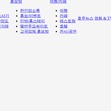
홍보방
여행/카페
한인업소록
여행
트사기
홍보/이벤트
카페
호주뉴스
영화 & 
/양도
민박/홈스테이
레스토랑
/거래
멜번주요싸이트
호텔
고국업체 홍보방
전시/공연