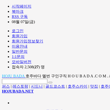
시작페이지
북마크
RSS 구독
08월 07일(금)
로그인
회원가입
회원가입정보찾기
이용안내
일반문의
1:1문의
모바일버전
접속자 2,508(
27
) 명
HOJU BADA
호주바다 멜번 구인구직 H O U B A D A .C O M . 
퍼스
|
레스토랑
|
시드니
|
골드코스트
|
호주스카이
|
맛집
|
호주
HOJUBADA.NET