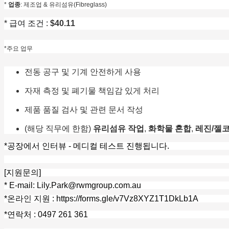
*
업종
: 제조업 & 유리섬유(Fibreglass)
*
급여
조건
:
$40.11
*주요 업무
전동 공구 및 기계 안전하게 사용
자재 측정 및 폐기물 책임감 있게 처리
제품 품질 검사 및 관련 문서 작성
(해당 직무에 한함)
유리섬유 작업
,
화학물 혼합
,
레진/젤
*공장에서 인터뷰 - 메디컬 테스트 진행됩니다.
[
지원문의
]
* E-mail: Lily.Park@rwmgroup.com.au
*
온라인
지원
:
https://forms.gle/v7Vz8XYZ1T1DkLb1A
*
연락처
: 0497 261 361