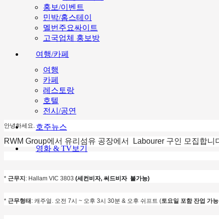
홍보/이벤트
민박/홈스테이
멜번주요싸이트
고국업체 홍보방
여행/카페
여행
카페
레스토랑
호텔
전시/공연
안녕하세요
.
호주뉴스
RWM Group
에서
유리섬유 공장에서
Labourer 구인 모집합니
영화 & TV보기
*
근무지
: Hallam VIC 3803
(세컨비자, 써드비자 불가능)
*
근무형태
: 캐주얼.
오전 7시 ~ 오후 3시 30분 & 오후 쉬프트 (
토요일 포함 잔업 가능