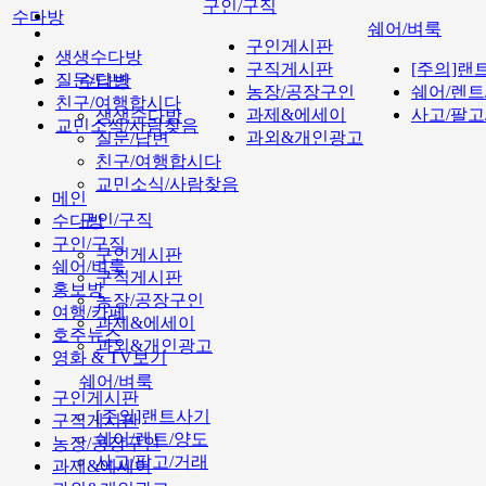
구인/구직
수다방
쉐어/벼룩
구인게시판
생생수다방
구직게시판
[주의]랜
질문/답변
수다방
농장/공장구인
쉐어/렌트
친구/여행합시다
과제&에세이
사고/팔고
생생수다방
교민소식/사람찾음
과외&개인광고
질문/답변
친구/여행합시다
교민소식/사람찾음
메인
구인/구직
수다방
구인/구직
구인게시판
쉐어/벼룩
구직게시판
홍보방
농장/공장구인
여행/카페
과제&에세이
호주뉴스
과외&개인광고
영화 & TV보기
쉐어/벼룩
구인게시판
[주의]랜트사기
구직게시판
쉐어/렌트/양도
농장/공장구인
사고/팔고/거래
과제&에세이