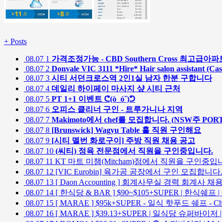
+
Posts
08.07
1
가격조정가능 - CBD Southern Cross 최고
08.07
2
Donvale VIC 3111 *Hire* Hair salon assistant (Cas
08.07
3
시티 서던크로스역 2인1실 남자 한분 구합니다
08.07
4
데일리 하이페이 마사지 샾 시티 근처
08.07
5
PT 1+1 이벤트 ᕦ(ò_óˇ)ᕤ
08.07
6
오피스 클리너 구인 - 트루가니나 지역
08.07
7
Makimoto에서 chef를 모집합니다. (NSW주 POR
08.07
8
[Brunswick] Wagyu Table 홀 직원 구인해요
08.07
9
[시티 멜번 화로구이] 주방 직원 채용 공고
08.07
10
(씨티) 정육 전문점에서 직원을 구인중입니다.
08.07
11
KT 마트 미챔(Mitcham)점에서 직원을 구인중입
08.07
12
[VIC Eurobin] 육가공 공장에서 구인 모집합니다
08.07
13
[ Daon Accounting ] 회계사무실 경력 회계사 채용 
08.07
14
[ 한식당 & BAR ] $90~$105+SUPER | 한식쉐프 |
08.07
15
[ MARAE ] $95k+SUPER - 일식 핫푸드 쉐프 - Cha
08.07
16
[ MARAE ] $39.13+SUPER | 일식당 슈퍼바이저 | C