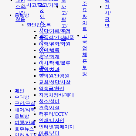
교민
도
텔
주
제
사고/팔고/거래
소식/
사
전
요
&
사람
고/
시/
홍보방
에
싸
찾음
팔
공
세
이
한인업소록
고/
연
이
트
식당/카페/주점
거
과
고
식품점/건강식품
래
외
국
여행/유학/학원
&
업
이민/법률
개
체
세무/회계
인
홍
이사/택배/물류
광
보
병원/치과
고
방
한의원/안경원
교회/성당/사찰
역송금/환전
메인
자동차정비/매매
수다방
청소/설비
구인/구직
건축/시설
쉐어/벼룩
컴퓨터/CCTV
홍보방
인쇄/디자인
여행/카페
인터넷/홈페이지
호주뉴스
미용/뷰티
영화 & TV보기