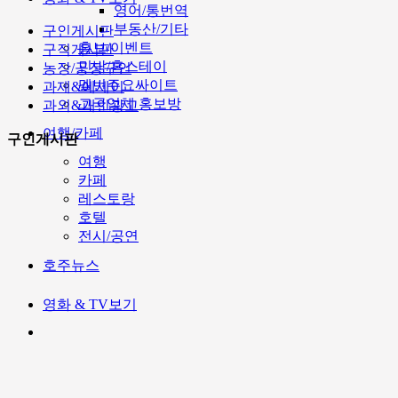
영어/통번역
부동산/기타
구인게시판
홍보/이벤트
구직게시판
민박/홈스테이
농장/공장구인
멜번주요싸이트
과제&에세이
고국업체 홍보방
과외&개인광고
여행/카페
구인게시판
여행
카페
레스토랑
호텔
전시/공연
호주뉴스
영화 & TV보기