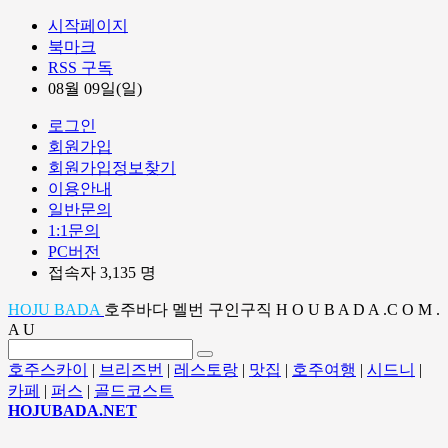
시작페이지
북마크
RSS 구독
08월 09일(일)
로그인
회원가입
회원가입정보찾기
이용안내
일반문의
1:1문의
PC버전
접속자 3,135 명
HOJU BADA
호주바다 멜번 구인구직 H O U B A D A .C O M .
A U
호주스카이
|
브리즈번
|
레스토랑
|
맛집
|
호주여행
|
시드니
|
카페
|
퍼스
|
골드코스트
HOJUBADA.NET