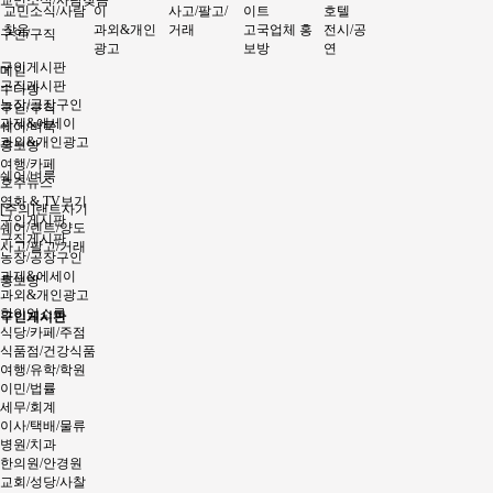
교민소식/사람찾음
교민소식/사람
이
사고/팔고/
이트
호텔
찾음
과외&개인
거래
고국업체 홍
전시/공
구인/구직
광고
보방
연
구인게시판
메인
구직게시판
수다방
농장/공장구인
구인/구직
과제&에세이
쉐어/벼룩
과외&개인광고
홍보방
여행/카페
쉐어/벼룩
호주뉴스
영화 & TV보기
[주의]랜트사기
구인게시판
쉐어/렌트/양도
구직게시판
사고/팔고/거래
농장/공장구인
과제&에세이
홍보방
과외&개인광고
한인업소록
구인게시판
식당/카페/주점
식품점/건강식품
여행/유학/학원
이민/법률
세무/회계
이사/택배/물류
병원/치과
한의원/안경원
교회/성당/사찰