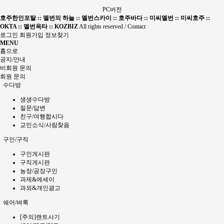
PC버전
호주한인포탈 :: 멜번의 하늘 :: 멜번스카이 :: 호주바다 :: 미씨멜번 :: 미씨호주 ::
OKTA :: 멜번옥타 :: KOZBIZ
All rights reserved / Contact
로그인
회원가입
정보찾기
MENU
홈으로
공지/안내
비회원 문의
회원 문의
수다방
생생수다방
질문/답변
친구/여행합시다
교민소식/사람찾음
구인/구직
구인게시판
구직게시판
농장/공장구인
과제&에세이
과외&개인광고
쉐어/벼룩
[주의]랜트사기