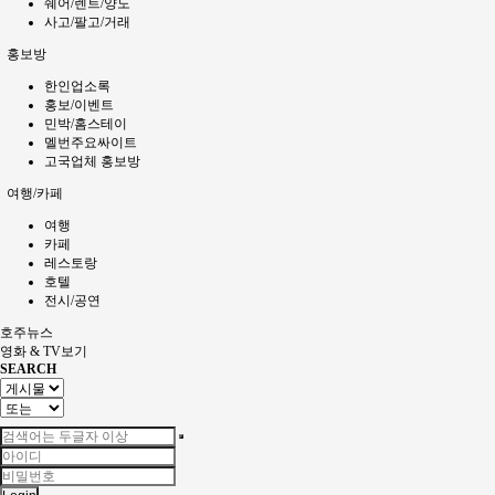
쉐어/렌트/양도
사고/팔고/거래
홍보방
한인업소록
홍보/이벤트
민박/홈스테이
멜번주요싸이트
고국업체 홍보방
여행/카페
여행
카페
레스토랑
호텔
전시/공연
호주뉴스
영화 & TV보기
SEARCH