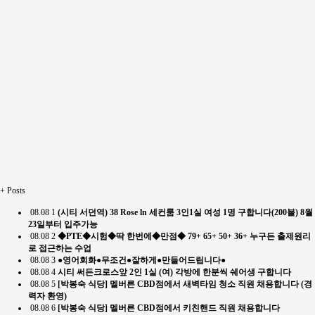
+
Posts
08.08
1
(시티 서던역) 38 Rose ln 세컨룸 3인1실 여성 1명 구합니다(200불) 8월
23일부터 입주가능
08.08
2
◆PTE◆시험◆딱 한번에◆만점◆ 79+ 65+ 50+ 36+ 누구든 출제원리
로 접근하는 수업
08.08
3
●영어회화●무조건●잘하게●만들어드립니다●
08.08
4
시티 써든크로스앞 2인 1실 (여) 각방에 한분씩 쉐어생 구합니다
08.08
5
[박봉숙 식당] 멜버른 CBD점에서 새벽타임 청소 직원 채용합니다 (경
력자 환영)
08.08
6
[박봉숙 식당] 멜버른 CBD점에서 키친핸드 직원 채용합니다