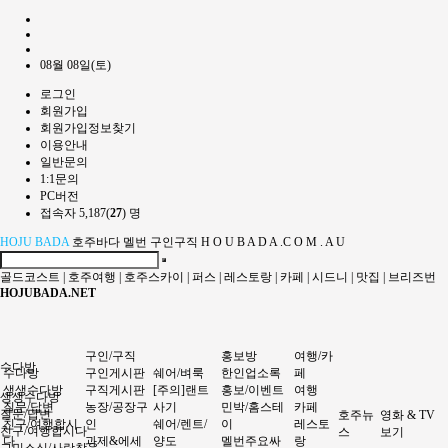
08월 08일(토)
로그인
회원가입
회원가입정보찾기
이용안내
일반문의
1:1문의
PC버전
접속자 5,187(
27
) 명
HOJU BADA
호주바다 멜번 구인구직 H O U B A D A .C O M . A U
골드코스트
|
호주여행
|
호주스카이
|
퍼스
|
레스토랑
|
카페
|
시드니
|
맛집
|
브리즈번
HOJUBADA.NET
구인/구직
홍보방
여행/카
수다방
수다방
구인게시판
쉐어/벼룩
한인업소록
페
생생수다방
구직게시판
[주의]랜트
홍보/이벤트
여행
생생수다방
질문/답변
농장/공장구
사기
민박/홈스테
카페
질문/답변
호주뉴
영화 & TV
친구/여행합시
인
쉐어/렌트/
이
레스토
친구/여행합시다
스
보기
다
과제&에세
양도
멜번주요싸
랑