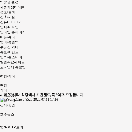
역송금/환전
자동차정비/매매
청소/설비
건축/시설
컴퓨터/CCTV
인쇄/디자인
인터넷/홈페이지
미용/뷰티
영어/통번역
부동산/기타
홍보/이벤트
민박/홈스테이
멜번주요싸이트
고국업체 홍보방
여행/카페
여행
카페
시티 '도시락' 식당에서 키친핸드,쿡 / 쉐프 모집합니다
레스토랑
Young.Cho
0
8525
2025.07.11 17:16
호텔
전시/공연
호주뉴스
영화 & TV보기