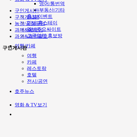
영어/통번역
부동산/기타
구인게시판
홍보/이벤트
구직게시판
민박/홈스테이
농장/공장구인
멜번주요싸이트
과제&에세이
고국업체 홍보방
과외&개인광고
여행/카페
구인게시판
여행
카페
레스토랑
호텔
전시/공연
호주뉴스
영화 & TV보기