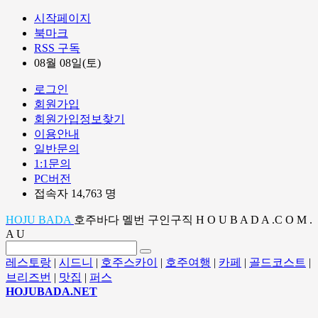
시작페이지
북마크
RSS 구독
08월 08일(토)
로그인
회원가입
회원가입정보찾기
이용안내
일반문의
1:1문의
PC버전
접속자 14,763 명
HOJU BADA
호주바다 멜번 구인구직 H O U B A D A .C O M .
A U
레스토랑
|
시드니
|
호주스카이
|
호주여행
|
카페
|
골드코스트
|
브리즈번
|
맛집
|
퍼스
HOJUBADA.NET