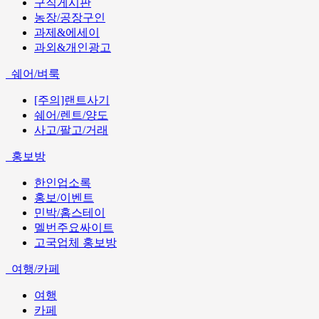
구직게시판
농장/공장구인
과제&에세이
과외&개인광고
쉐어/벼룩
[주의]랜트사기
쉐어/렌트/양도
사고/팔고/거래
홍보방
한인업소록
홍보/이벤트
민박/홈스테이
멜번주요싸이트
고국업체 홍보방
여행/카페
여행
카페