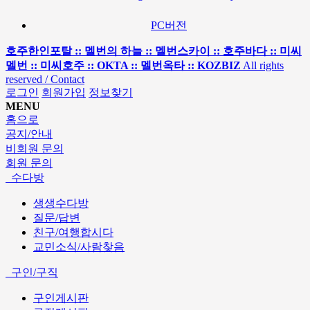
PC버전
호주한인포탈 :: 멜번의 하늘 :: 멜번스카이 :: 호주바다 :: 미씨
멜번 :: 미씨호주 :: OKTA :: 멜번옥타 :: KOZBIZ
All rights
reserved / Contact
로그인
회원가입
정보찾기
MENU
홈으로
공지/안내
비회원 문의
회원 문의
수다방
생생수다방
질문/답변
친구/여행합시다
교민소식/사람찾음
구인/구직
구인게시판