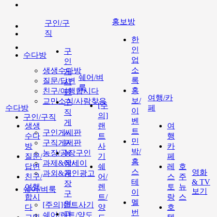
홍보방
구인/구
직
한
인
구
수다방
업
인
소
생생수다방
게
쉐어/벼
록
질문/답변
시
룩
홍
친구/여행합시다
판
여행/카
보/
교민소식/사람찾음
구
[주
수다방
페
이
직
의]
구인/구직
벤
게
생생
랜
여
트
구인게시판
시
수다
트
행
민
구직게시판
판
방
사
카
박/
농장/공장구인
농
질문/
기
페
홈
과제&에세이
장/
답변
쉐
레
호
스
영화
과외&개인광고
공
친구/
어/
스
주
테
& TV
장
여행
렌
토
뉴
쉐어/벼룩
보기
이
구
합시
트/
랑
스
멜
인
[주의]랜트사기
다
양
호
번
과
쉐어/렌트/양도