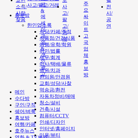
교민
도
텔
주
제
사고/팔고/거래
소식/
사
전
요
&
사람
고/
시/
홍보방
에
싸
찾음
팔
공
세
이
한인업소록
고/
연
이
트
식당/카페/주점
거
과
고
식품점/건강식품
래
외
국
여행/유학/학원
&
업
이민/법률
개
체
세무/회계
인
홍
이사/택배/물류
광
보
병원/치과
고
방
한의원/안경원
교회/성당/사찰
역송금/환전
메인
자동차정비/매매
수다방
청소/설비
구인/구직
건축/시설
쉐어/벼룩
컴퓨터/CCTV
홍보방
인쇄/디자인
여행/카페
인터넷/홈페이지
호주뉴스
미용/뷰티
영화 & TV보기