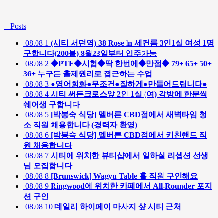
+
Posts
08.08
1
(시티 서던역) 38 Rose ln 세컨룸 3인1실 여성 1명
구합니다(200불) 8월23일부터 입주가능
08.08
2
◆PTE◆시험◆딱 한번에◆만점◆ 79+ 65+ 50+
36+ 누구든 출제원리로 접근하는 수업
08.08
3
●영어회화●무조건●잘하게●만들어드립니다●
08.08
4
시티 써든크로스앞 2인 1실 (여) 각방에 한분씩
쉐어생 구합니다
08.08
5
[박봉숙 식당] 멜버른 CBD점에서 새벽타임 청
소 직원 채용합니다 (경력자 환영)
08.08
6
[박봉숙 식당] 멜버른 CBD점에서 키친핸드 직
원 채용합니다
08.08
7
시티에 위치한 뷰티샵에서 일하실 리셉션 선생
님 모집합니다
08.08
8
[Brunswick] Wagyu Table 홀 직원 구인해요
08.08
9
Ringwood에 위치한 카페에서 All-Rounder 포지
션 구인
08.08
10
데일리 하이페이 마사지 샾 시티 근처