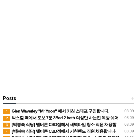
Posts
+
Glen Waverley "Mr Yoon" 에서 키친 스태프 구인합니다.
08.09
1
박스힐 역에서 도보 7분 3Bad 2 bath 여성만 사는집 독방 쉐어생 찾습니다 (280불 빌포함)
08.09
2
[박봉숙 식당] 멜버른 CBD점에서 새벽타임 청소 직원 채용합니다 (경력자 환영)
08.09
3
[박봉숙 식당] 멜버른 CBD점에서 키친핸드 직원 채용합니다
08.09
4