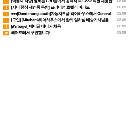
[박봉숙 식당] 멜버른 CBD점에서 경력직 쿡 Cook 직원 채용합니다
08.09
5
[시티 중심 세컨룸 독방] 프리미엄 호텔식 아파트
08.09
6
●●●[Dandenong south]자동차부품 웨어하우스에서 General Hands ●파트타임 ●풀타임 (캐쥬얼)남성
08.09
7
[구인] (Mitcham)웨어하우스에서 함께 일하실 배송기사님을 구인중입니다
08.09
8
[it's bagel] 베이글 베이커 채용
08.09
9
헤어드레서 구인합니다!
08.09
10