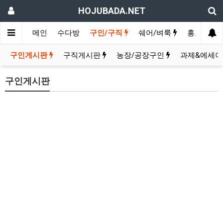
HOJUBADA.NET
메인
수다방
구인/구직
쉐어/벼룩
홍보방
구인게시판
구직게시판
농장/공장구인
과제&에세이
구인게시판