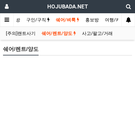
HOJUBADA.NET
인
수다방
구인/구직
쉐어/벼룩
홍보방
여행/카페
[주의]랜트사기
쉐어/렌트/양도
사고/팔고/거래
쉐어/렌트/양도