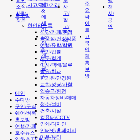
교민
도
텔
주
제
사고/팔고/거래
소식/
사
전
요
&
사람
고/
시/
홍보방
에
싸
찾음
팔
공
세
이
한인업소록
고/
연
이
트
식당/카페/주점
거
과
고
식품점/건강식품
래
외
국
여행/유학/학원
&
업
이민/법률
개
체
세무/회계
인
홍
이사/택배/물류
광
보
병원/치과
고
방
한의원/안경원
교회/성당/사찰
역송금/환전
메인
자동차정비/매매
수다방
청소/설비
구인/구직
건축/시설
쉐어/벼룩
컴퓨터/CCTV
홍보방
인쇄/디자인
여행/카페
인터넷/홈페이지
호주뉴스
미용/뷰티
영화 & TV보기