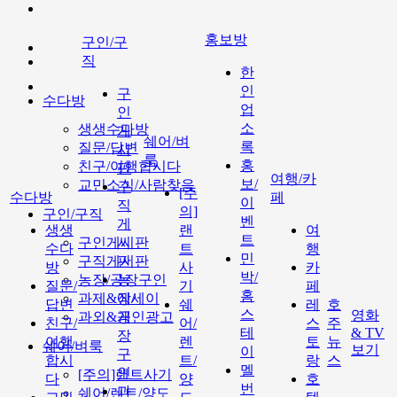
홍보방
구인/구
직
한
인
구
수다방
업
인
소
생생수다방
게
쉐어/벼
록
질문/답변
시
룩
홍
친구/여행합시다
판
여행/카
보/
교민소식/사람찾음
구
[주
수다방
페
이
직
의]
구인/구직
벤
게
생생
랜
여
트
구인게시판
시
수다
트
행
민
구직게시판
판
방
사
카
박/
농장/공장구인
농
질문/
기
페
홈
과제&에세이
장/
답변
쉐
레
호
스
영화
과외&개인광고
공
친구/
어/
스
주
테
& TV
장
여행
렌
토
뉴
쉐어/벼룩
보기
이
구
합시
트/
랑
스
멜
인
[주의]랜트사기
다
양
호
번
과
쉐어/렌트/양도