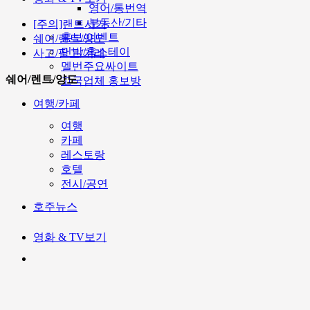
영어/통번역
부동산/기타
[주의]랜트사기
홍보/이벤트
쉐어/렌트/양도
민박/홈스테이
사고/팔고/거래
멜번주요싸이트
쉐어/렌트/양도
고국업체 홍보방
여행/카페
여행
카페
레스토랑
호텔
전시/공연
호주뉴스
영화 & TV보기