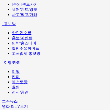
[주의]랜트사기
쉐어/렌트/양도
사고/팔고/거래
홍보방
한인업소록
홍보/이벤트
민박/홈스테이
멜번주요싸이트
고국업체 홍보방
여행/카페
여행
카페
레스토랑
호텔
전시/공연
호주뉴스
영화 & TV보기