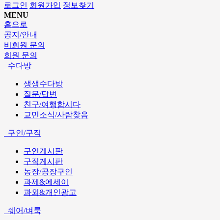
로그인
회원가입
정보찾기
MENU
홈으로
공지/안내
비회원 문의
회원 문의
수다방
생생수다방
질문/답변
친구/여행합시다
교민소식/사람찾음
구인/구직
구인게시판
구직게시판
농장/공장구인
과제&에세이
과외&개인광고
쉐어/벼룩