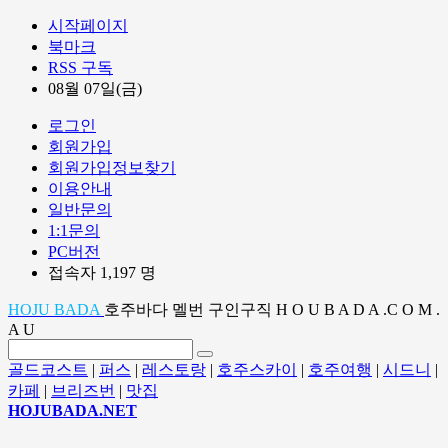
시작페이지
북마크
RSS 구독
08월 07일(금)
로그인
회원가입
회원가입정보찾기
이용안내
일반문의
1:1문의
PC버전
접속자 1,197 명
HOJU BADA
호주바다 멜번 구인구직 H O U B A D A .C O M .
A U
골드코스트
|
퍼스
|
레스토랑
|
호주스카이
|
호주여행
|
시드니
|
카페
|
브리즈번
|
맛집
HOJUBADA.NET