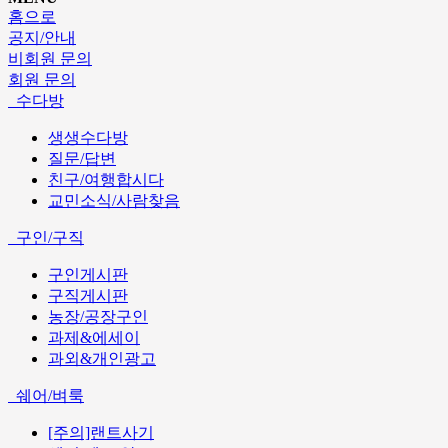
홈으로
공지/안내
비회원 문의
회원 문의
수다방
생생수다방
질문/답변
친구/여행합시다
교민소식/사람찾음
구인/구직
구인게시판
구직게시판
농장/공장구인
과제&에세이
과외&개인광고
쉐어/벼룩
[주의]랜트사기