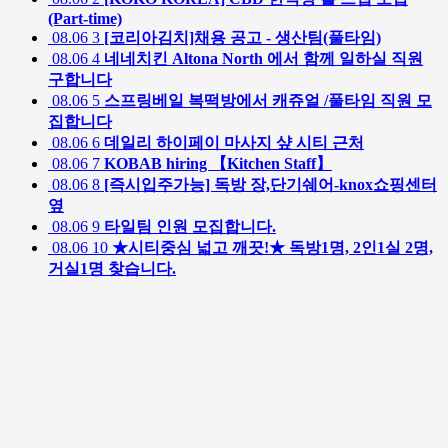
(Part-time)
08.06
3
[코리아김치]채용 공고 - 생산팀(풀타임)
08.06
4
네네치킨 Altona North 에서 함께 일하실 직원
구합니다
08.06
5
스프링베일 복떡방에서 캐쥬얼 /풀타임 직원 모
집합니다
08.06
6
데일리 하이페이 마사지 샾 시티 근처
08.06
7
KOBAB hiring 【Kitchen Staff】
08.06
8
[즉시입주가능] 독방 장,단기쉐어-knox쇼핑센터
옆
08.06
9
타일팀 인원 모집합니다.
08.06
10
★시티중심 넓고 깨끗!★ 독방1명, 2인1실 2명,
거실1명 찾습니다.