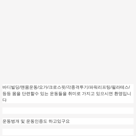
바디빌딩/맨몸운동/요가/크로스핏/각종격투기/파워리프팅/필라테스/
등등 몸을 단련할수 있는 운동들을 취미로 가지고 있으시면 환영입니
다
운동벙개 및 운동인증도 하고있구요