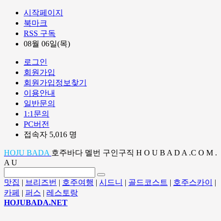
시작페이지
북마크
RSS 구독
08월 06일(목)
로그인
회원가입
회원가입정보찾기
이용안내
일반문의
1:1문의
PC버전
접속자 5,016 명
HOJU BADA
호주바다 멜번 구인구직 H O U B A D A .C O M .
A U
맛집
|
브리즈번
|
호주여행
|
시드니
|
골드코스트
|
호주스카이
|
카페
|
퍼스
|
레스토랑
HOJUBADA.NET