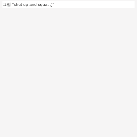
그럼 "shut up and squat ;)"