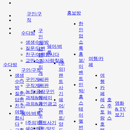
홍보방
구인/구
직
한
인
구
수다방
업
인
소
생생수다방
게
쉐어/벼
록
질문/답변
시
룩
홍
친구/여행합시다
판
여행/카
보/
교민소식/사람찾음
구
[주
수다방
페
이
직
의]
구인/구직
벤
게
생생
랜
여
트
구인게시판
시
수다
트
행
민
구직게시판
판
방
사
카
박/
농장/공장구인
농
질문/
기
페
홈
과제&에세이
장/
답변
쉐
레
호
스
영화
과외&개인광고
공
친구/
어/
스
주
테
& TV
장
여행
렌
토
뉴
쉐어/벼룩
보기
이
구
합시
트/
랑
스
멜
인
[주의]랜트사기
다
양
호
번
과
쉐어/렌트/양도