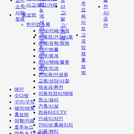
교민
도
텔
주
제
사고/팔고/거래
소식/
사
전
요
&
사람
고/
시/
홍보방
에
싸
찾음
팔
공
세
이
한인업소록
고/
연
이
트
식당/카페/주점
거
과
고
식품점/건강식품
래
외
국
여행/유학/학원
&
업
이민/법률
개
체
세무/회계
인
홍
이사/택배/물류
광
보
병원/치과
고
방
한의원/안경원
교회/성당/사찰
역송금/환전
메인
자동차정비/매매
수다방
청소/설비
구인/구직
건축/시설
쉐어/벼룩
컴퓨터/CCTV
홍보방
인쇄/디자인
여행/카페
인터넷/홈페이지
호주뉴스
미용/뷰티
영화 & TV보기