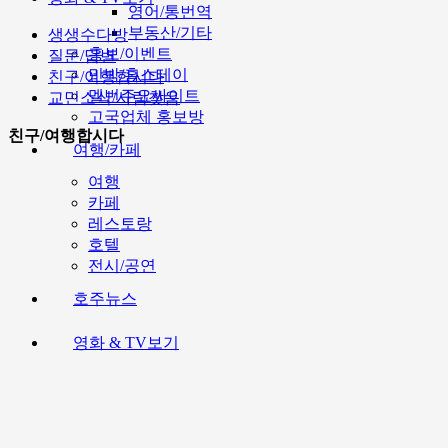
영어/통번역
부동산/기타
생생수다방
홍보/이벤트
질문/답변
민박/홈스테이
친구/여행합시다
멜번주요싸이트
교민소식/사람찾음
고국업체 홍보방
친구/여행합시다
여행/카페
여행
카페
레스토랑
호텔
전시/공연
호주뉴스
영화 & TV보기