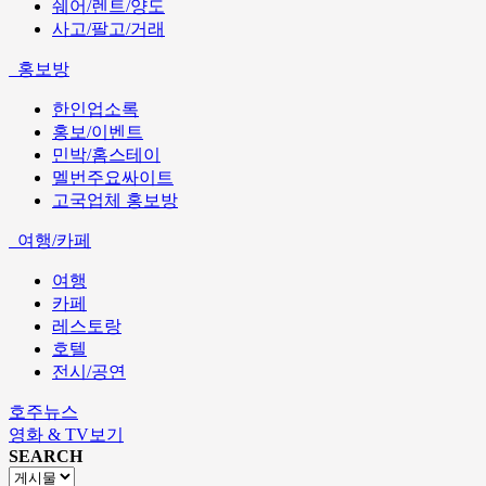
쉐어/렌트/양도
사고/팔고/거래
홍보방
한인업소록
홍보/이벤트
민박/홈스테이
멜번주요싸이트
고국업체 홍보방
여행/카페
여행
카페
레스토랑
호텔
전시/공연
호주뉴스
영화 & TV보기
SEARCH