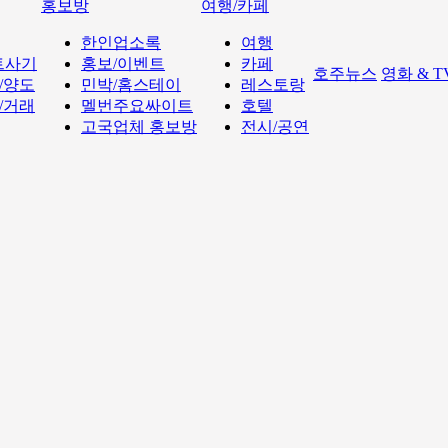
홍보방
여행/카페
한인업소록
여행
트사기
홍보/이벤트
카페
호주뉴스
영화 & 
/양도
민박/홈스테이
레스토랑
/거래
멜번주요싸이트
호텔
고국업체 홍보방
전시/공연