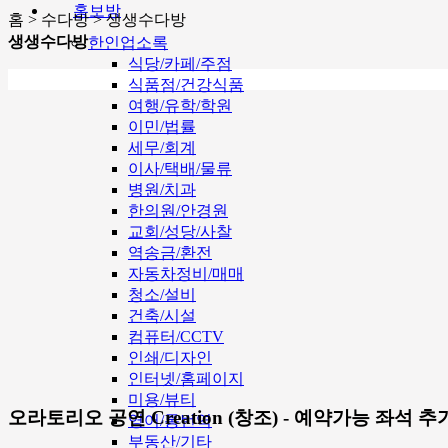
홍보방
홈 > 수다방 > 생생수다방
생생수다방
한인업소록
식당/카페/주점
식품점/건강식품
여행/유학/학원
이민/법률
세무/회계
이사/택배/물류
병원/치과
한의원/안경원
교회/성당/사찰
역송금/환전
자동차정비/매매
청소/설비
건축/시설
컴퓨터/CCTV
인쇄/디자인
인터넷/홈페이지
미용/뷰티
오라토리오 공연 Creation (창조) - 예약가능 좌석
영어/통번역
부동산/기타