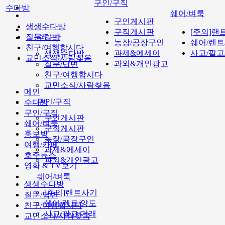
구인/구직
수다방
쉐어/벼룩
구인게시판
생생수다방
구직게시판
[주의]랜
질문/답변
수다방
농장/공장구인
쉐어/렌트
친구/여행합시다
과제&에세이
사고/팔고
생생수다방
교민소식/사람찾음
과외&개인광고
질문/답변
친구/여행합시다
교민소식/사람찾음
메인
구인/구직
수다방
구인/구직
구인게시판
쉐어/벼룩
구직게시판
홍보방
농장/공장구인
여행/카페
과제&에세이
호주뉴스
과외&개인광고
영화 & TV보기
쉐어/벼룩
생생수다방
[주의]랜트사기
질문/답변
쉐어/렌트/양도
친구/여행합시다
사고/팔고/거래
교민소식/사람찾음