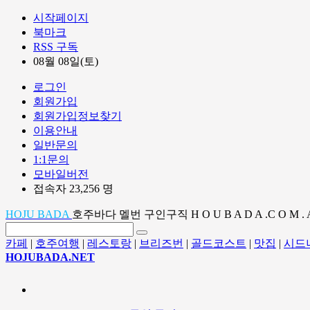
시작페이지
북마크
RSS 구독
08월 08일(토)
로그인
회원가입
회원가입정보찾기
이용안내
일반문의
1:1문의
모바일버전
접속자 23,256 명
HOJU BADA
호주바다 멜번 구인구직 H O U B A D A .C O M . 
카페
|
호주여행
|
레스토랑
|
브리즈번
|
골드코스트
|
맛집
|
시드
HOJUBADA.NET