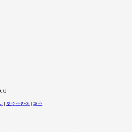
A U
니
|
호주스카이
|
퍼스