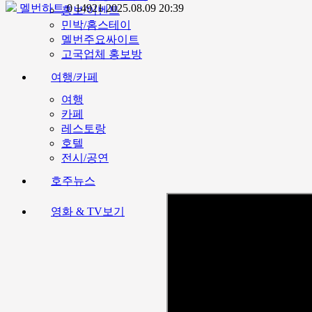
멜번하트
0
14921
2025.08.09 20:39
홍보/이벤트
민박/홈스테이
멜번주요싸이트
고국업체 홍보방
여행/카페
여행
카페
레스토랑
호텔
전시/공연
호주뉴스
영화 & TV보기