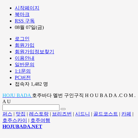
시작페이지
북마크
RSS 구독
08월 07일(금)
로그인
회원가입
회원가입정보찾기
이용안내
일반문의
1:1문의
PC버전
접속자 1,482 명
HOJU BADA
호주바다 멜번 구인구직 H O U B A D A .C O M .
A U
퍼스
|
맛집
|
레스토랑
|
브리즈번
|
시드니
|
골드코스트
|
카페
|
호주스카이
|
호주여행
HOJUBADA.NET