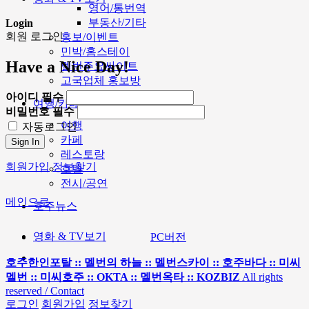
영어/통번역
부동산/기타
Login
회원 로그인
홍보/이벤트
민박/홈스테이
Have a Nice Day!
멜번주요싸이트
고국업체 홍보방
아이디
필수
여행/카페
비밀번호
필수
여행
자동로그인
카페
Sign In
레스토랑
회원가입
정보찾기
호텔
전시/공연
메인으로
호주뉴스
영화 & TV보기
PC버전
호주한인포탈 :: 멜번의 하늘 :: 멜번스카이 :: 호주바다 :: 미씨
멜번 :: 미씨호주 :: OKTA :: 멜번옥타 :: KOZBIZ
All rights
reserved / Contact
로그인
회원가입
정보찾기