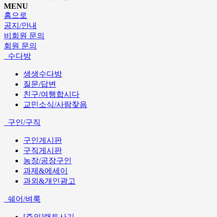
MENU
홈으로
공지/안내
비회원 문의
회원 문의
수다방
생생수다방
질문/답변
친구/여행합시다
교민소식/사람찾음
구인/구직
구인게시판
구직게시판
농장/공장구인
과제&에세이
과외&개인광고
쉐어/벼룩
[주의]랜트사기