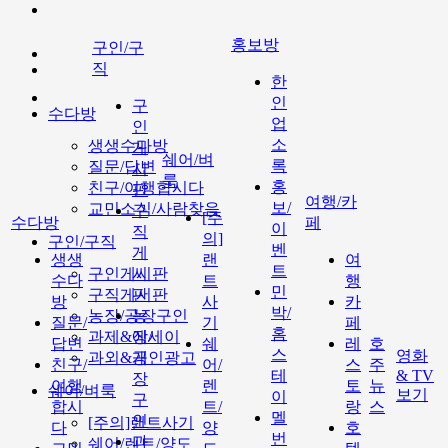
홍보방
구인/구
직
한
인
구
수다방
업
인
소
생생수다방
게
쉐어/벼
록
질문/답변
시
룩
홍
친구/여행합시다
판
여행/카
보/
교민소식/사람찾음
구
[주
수다방
페
이
직
의]
구인/구직
벤
게
생생
랜
여
트
구인게시판
시
수다
트
행
민
구직게시판
판
방
사
카
박/
농장/공장구인
농
질문/
기
페
홈
과제&에세이
장/
답변
쉐
레
호
스
영화
과외&개인광고
공
친구/
어/
스
주
테
& TV
장
여행
렌
토
뉴
쉐어/벼룩
보기
이
구
합시
트/
랑
스
멜
인
[주의]랜트사기
다
양
호
번
과
쉐어/렌트/양도