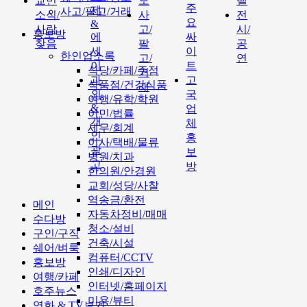
교민
도
텔
주
제
사고/팔고/거래
소식/
사
전
요
&
사람
고/
시/
홍보방
에
싸
찾음
팔
공
세
이
한인업소록
고/
연
이
트
식당/카페/주점
거
과
고
식품점/건강식품
래
외
국
여행/유학/학원
&
업
이민/법률
개
체
세무/회계
인
홍
이사/택배/물류
광
보
병원/치과
고
방
한의원/안경원
교회/성당/사찰
역송금/환전
메인
자동차정비/매매
수다방
청소/설비
구인/구직
건축/시설
쉐어/벼룩
컴퓨터/CCTV
홍보방
인쇄/디자인
여행/카페
인터넷/홈페이지
호주뉴스
미용/뷰티
영화 & TV보기