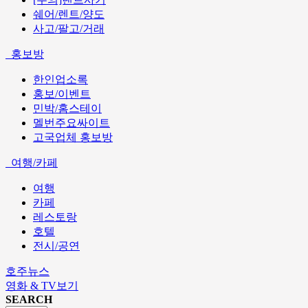
쉐어/렌트/양도
사고/팔고/거래
홍보방
한인업소록
홍보/이벤트
민박/홈스테이
멜번주요싸이트
고국업체 홍보방
여행/카페
여행
카페
레스토랑
호텔
전시/공연
호주뉴스
영화 & TV보기
SEARCH