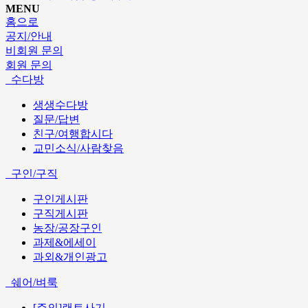
MENU
홈으로
공지/안내
비회원 문의
회원 문의
수다방
생생수다방
질문/답변
친구/여행합시다
교민소식/사람찾음
구인/구직
구인게시판
구직게시판
농장/공장구인
과제&에세이
과외&개인광고
쉐어/벼룩
[주의]랜트사기