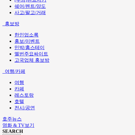
쉐어/렌트/양도
사고/팔고/거래
홍보방
한인업소록
홍보/이벤트
민박/홈스테이
멜번주요싸이트
고국업체 홍보방
여행/카페
여행
카페
레스토랑
호텔
전시/공연
호주뉴스
영화 & TV보기
SEARCH