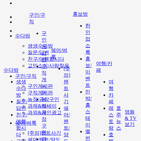
홍보방
구인/구
직
한
인
구
수다방
업
인
소
생생수다방
게
쉐어/벼
록
질문/답변
시
룩
홍
친구/여행합시다
판
여행/카
보/
교민소식/사람찾음
구
[주
수다방
페
이
직
의]
구인/구직
벤
게
생생
랜
여
트
구인게시판
시
수다
트
행
민
구직게시판
판
방
사
카
박/
농장/공장구인
농
질문/
기
페
홈
과제&에세이
장/
답변
쉐
레
호
스
영화
과외&개인광고
공
친구/
어/
스
주
테
& TV
장
여행
렌
토
뉴
쉐어/벼룩
보기
이
구
합시
트/
랑
스
멜
인
[주의]랜트사기
다
양
호
번
과
쉐어/렌트/양도