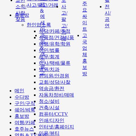
교민
도
텔
주
제
사고/팔고/거래
소식/
사
전
요
&
사람
고/
시/
홍보방
에
싸
찾음
팔
공
세
이
한인업소록
고/
연
이
트
식당/카페/주점
거
과
고
식품점/건강식품
래
외
국
여행/유학/학원
&
업
이민/법률
개
체
세무/회계
인
홍
이사/택배/물류
광
보
병원/치과
고
방
한의원/안경원
교회/성당/사찰
역송금/환전
메인
자동차정비/매매
수다방
청소/설비
구인/구직
건축/시설
쉐어/벼룩
컴퓨터/CCTV
홍보방
인쇄/디자인
여행/카페
인터넷/홈페이지
호주뉴스
미용/뷰티
영화 & TV보기