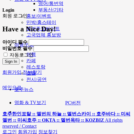
영어/통번역
부동산/기타
Login
회원 로그인
홍보/이벤트
민박/홈스테이
Have a Nice Day!
멜번주요싸이트
고국업체 홍보방
아이디
필수
여행/카페
비밀번호
필수
여행
자동로그인
카페
Sign In
레스토랑
회원가입
정보찾기
호텔
전시/공연
메인으로
호주뉴스
영화 & TV보기
PC버전
호주한인포탈 :: 멜번의 하늘 :: 멜번스카이 :: 호주바다 :: 미씨
멜번 :: 미씨호주 :: OKTA :: 멜번옥타 :: KOZBIZ
All rights
reserved / Contact
로그인
회원가입
정보찾기