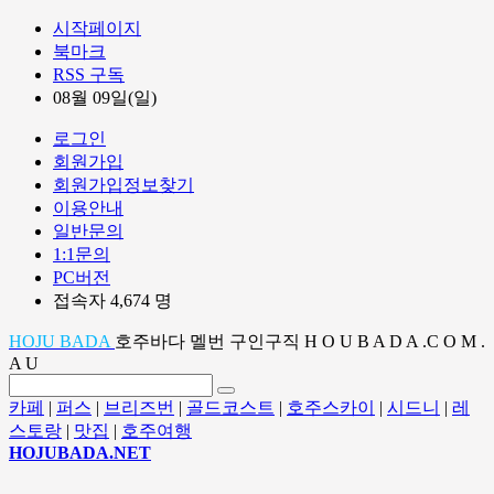
시작페이지
북마크
RSS 구독
08월 09일(일)
로그인
회원가입
회원가입정보찾기
이용안내
일반문의
1:1문의
PC버전
접속자 4,674 명
HOJU BADA
호주바다 멜번 구인구직 H O U B A D A .C O M .
A U
카페
|
퍼스
|
브리즈번
|
골드코스트
|
호주스카이
|
시드니
|
레
스토랑
|
맛집
|
호주여행
HOJUBADA.NET