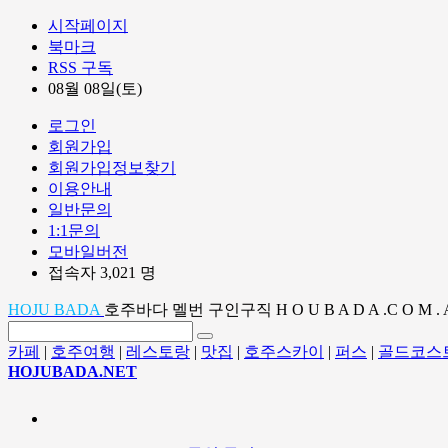
시작페이지
북마크
RSS 구독
08월 08일(토)
로그인
회원가입
회원가입정보찾기
이용안내
일반문의
1:1문의
모바일버전
접속자 3,021 명
HOJU BADA
호주바다 멜번 구인구직 H O U B A D A .C O M . 
카페
|
호주여행
|
레스토랑
|
맛집
|
호주스카이
|
퍼스
|
골드코스
HOJUBADA.NET