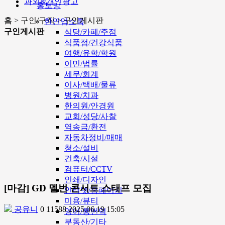
과외&개인광고
홍보방
홈 > 구인/구직 > 구인게시판
한인업소록
구인게시판
식당/카페/주점
식품점/건강식품
여행/유학/학원
이민/법률
세무/회계
이사/택배/물류
병원/치과
한의원/안경원
교회/성당/사찰
역송금/환전
자동차정비/매매
청소/설비
건축/시설
컴퓨터/CCTV
인쇄/디자인
[마감] GD 멜번 콘서트 스태프 모집
인터넷/홈페이지
미용/뷰티
공유니
0
11588
2025.06.19 15:05
영어/통번역
부동산/기타