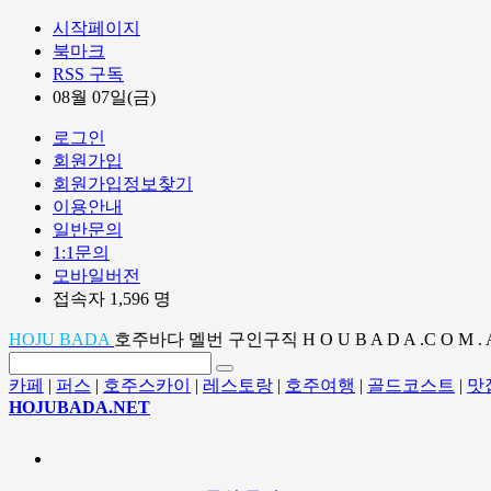
시작페이지
북마크
RSS 구독
08월 07일(금)
로그인
회원가입
회원가입정보찾기
이용안내
일반문의
1:1문의
모바일버전
접속자 1,596 명
HOJU BADA
호주바다 멜번 구인구직 H O U B A D A .C O M . 
카페
|
퍼스
|
호주스카이
|
레스토랑
|
호주여행
|
골드코스트
|
맛
HOJUBADA.NET