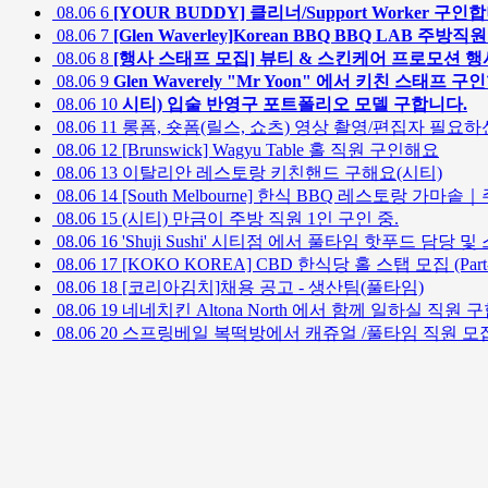
08.06
6
[YOUR BUDDY] 클리너/Support Worker 구인
08.06
7
[Glen Waverley]Korean BBQ BBQ LAB 주방직
08.06
8
[행사 스태프 모집] 뷰티 & 스킨케어 프로모션 
08.06
9
Glen Waverely "Mr Yoon" 에서 키친 스태프 
08.06
10
시티) 입술 반영구 포트폴리오 모델 구합니다.
08.06
11
롱폼, 숏폼(릴스, 쇼츠) 영상 촬영/편집자 필요하신
08.06
12
[Brunswick] Wagyu Table 홀 직원 구인해요
08.06
13
이탈리안 레스토랑 키친핸드 구해요(시티)
08.06
14
[South Melbourne] 한식 BBQ 레스토랑 가
08.06
15
(시티) 만금이 주방 직원 1인 구인 중.
08.06
16
'Shuji Sushi' 시티점 에서 풀타임 핫푸드 담당
08.06
17
[KOKO KOREA] CBD 한식당 홀 스탭 모집 (Part-t
08.06
18
[코리아김치]채용 공고 - 생산팀(풀타임)
08.06
19
네네치킨 Altona North 에서 함께 일하실 직원
08.06
20
스프링베일 복떡방에서 캐쥬얼 /풀타임 직원 