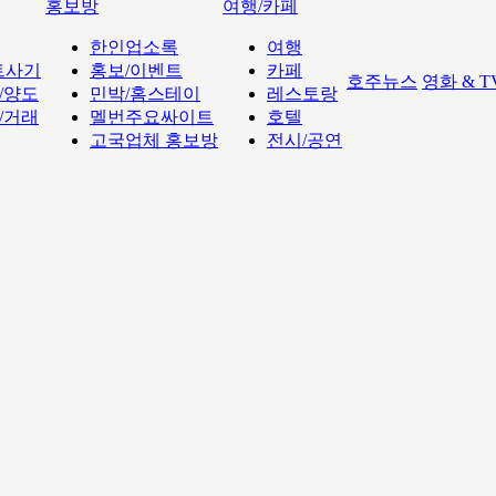
홍보방
여행/카페
한인업소록
여행
트사기
홍보/이벤트
카페
호주뉴스
영화 & 
/양도
민박/홈스테이
레스토랑
/거래
멜번주요싸이트
호텔
고국업체 홍보방
전시/공연