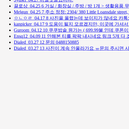
끌로상
04.25
6
거실 / 화장실 / 주방 / 방 1개 > 생활용품
Melgun
04.25
7
주소 정정: 2304/ 380 Little Loansdale street,
ㅇㄴㅇㄹ
04.17
8
사진을 올렸는데 보이지가 않네요 카
kanpicker
04.17
9
도움이 될지 모르겠지만, 이곳에 가셔서 가시
Guroom
04.12
10
쿠쿠밥솥 원가는 ( 699.99불 인데 쿠폰이
Ensq12
04.09
11
안해본 티를 팍팍 내시네요 링크 5개 다 
Dialed
03.27
12
문의 0488150885
Dialed
03.27
13
사진이 계속 안올라가요 ㅠ문의 주시면 