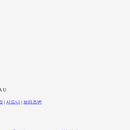
A U
집
|
시드니
|
브리즈번