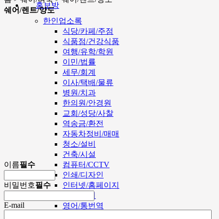
홍보방
쉐어/렌트/양도
한인업소록
식당/카페/주점
식품점/건강식품
여행/유학/학원
이민/법률
세무/회계
이사/택배/물류
병원/치과
한의원/안경원
교회/성당/사찰
역송금/환전
자동차정비/매매
청소/설비
건축/시설
이름
필수
컴퓨터/CCTV
인쇄/디자인
비밀번호
필수
인터넷/홈페이지
미용/뷰티
E-mail
영어/통번역
부동산/기타