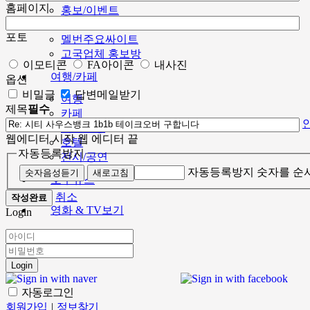
홈페이지
홍보/이벤트
민박/홈스테이
포토
멜번주요싸이트
고국업체 홍보방
이모티콘
FA아이콘
내사진
여행/카페
옵션
비밀글
답변메일받기
여행
제목
필수
카페
레스토랑
웹에디터 시작
웹 에디터 끝
호텔
자동등록방지
전시/공연
자동등록방지 숫자를 순
숫자음성듣기
새로고침
호주뉴스
취소
작성완료
영화 & TV보기
Login
Login
자동로그인
회원가입
|
정보찾기