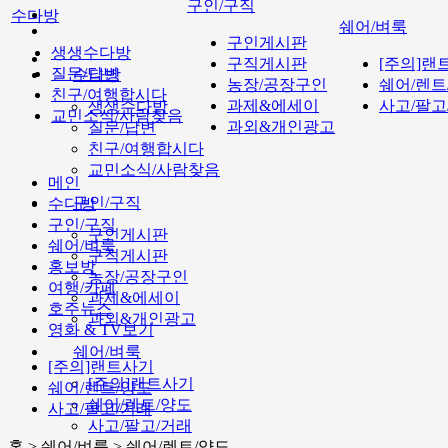
구인/구직
수다방
쉐어/벼룩
구인게시판
생생수다방
구직게시판
[주의]랜
질문/답변
수다방
농장/공장구인
쉐어/렌트
친구/여행합시다
과제&에세이
사고/팔고
생생수다방
교민소식/사람찾음
과외&개인광고
질문/답변
친구/여행합시다
교민소식/사람찾음
메인
구인/구직
수다방
구인/구직
구인게시판
쉐어/벼룩
구직게시판
홍보방
농장/공장구인
여행/카페
과제&에세이
호주뉴스
과외&개인광고
영화 & TV보기
쉐어/벼룩
[주의]랜트사기
[주의]랜트사기
쉐어/렌트/양도
쉐어/렌트/양도
사고/팔고/거래
사고/팔고/거래
홈 > 쉐어/벼룩 > 쉐어/렌트/양도