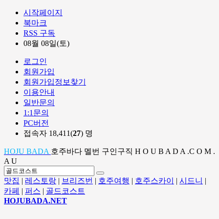
시작페이지
북마크
RSS 구독
08월 08일(토)
로그인
회원가입
회원가입정보찾기
이용안내
일반문의
1:1문의
PC버전
접속자 18,411(
27
) 명
HOJU BADA
호주바다 멜번 구인구직 H O U B A D A .C O M .
A U
맛집
|
레스토랑
|
브리즈번
|
호주여행
|
호주스카이
|
시드니
|
카페
|
퍼스
|
골드코스트
HOJUBADA.NET