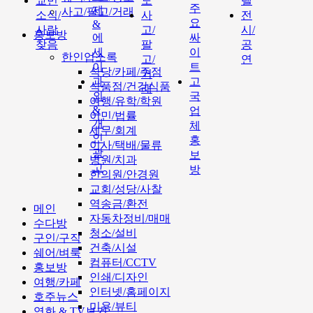
교민
도
텔
주
제
사고/팔고/거래
소식/
사
전
요
&
사람
고/
시/
홍보방
에
싸
찾음
팔
공
세
이
한인업소록
고/
연
이
트
식당/카페/주점
거
과
고
식품점/건강식품
래
외
국
여행/유학/학원
&
업
이민/법률
개
체
세무/회계
인
홍
이사/택배/물류
광
보
병원/치과
고
방
한의원/안경원
교회/성당/사찰
역송금/환전
메인
자동차정비/매매
수다방
청소/설비
구인/구직
건축/시설
쉐어/벼룩
컴퓨터/CCTV
홍보방
인쇄/디자인
여행/카페
인터넷/홈페이지
호주뉴스
미용/뷰티
영화 & TV보기