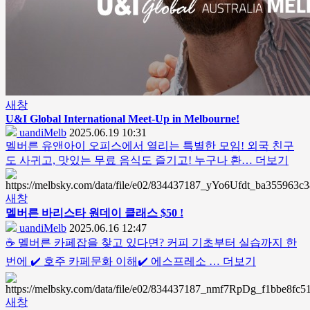
새창
U&I Global International Meet-Up in Melbourne!
uandiMelb
2025.06.19 10:31
멜버른 유앤아이 오피스에서 열리는 특별한 모임! 외국 친구
도 사귀고, 맛있는 무료 음식도 즐기고! 누구나 환…
더보기
새창
멜버른 바리스타 원데이 클래스 $50 !
uandiMelb
2025.06.16 12:47
☕️ 멜버른 카페잡을 찾고 있다면? 커피 기초부터 실습까지 한
번에 ✔️ 호주 카페문화 이해✔️ 에스프레소 …
더보기
새창