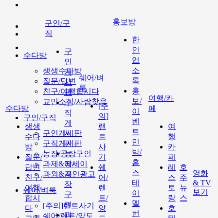
홍보방
구인/구
직
한
인
구
수다방
업
인
소
생생수다방
게
쉐어/벼
록
질문/답변
시
룩
홍
친구/여행합시다
판
여행/카
보/
교민소식/사람찾음
구
[주
수다방
페
이
직
의]
구인/구직
벤
게
생생
랜
여
트
구인게시판
시
수다
트
행
민
구직게시판
판
방
사
카
박/
농장/공장구인
농
질문/
기
페
홈
과제&에세이
장/
답변
쉐
레
호
스
영화
과외&개인광고
공
친구/
어/
스
주
테
& TV
장
여행
렌
토
뉴
쉐어/벼룩
보기
이
구
합시
트/
랑
스
멜
인
[주의]랜트사기
다
양
호
번
과
쉐어/렌트/양도