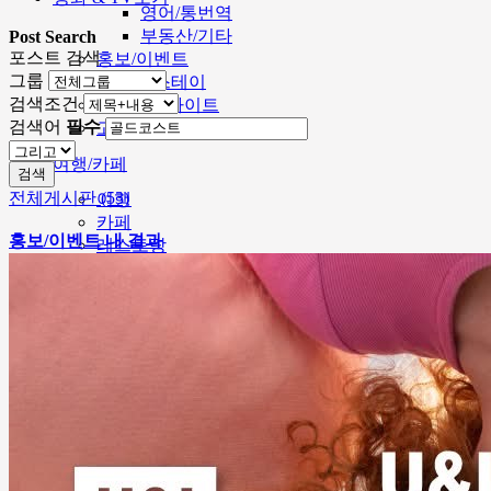
영어/통번역
부동산/기타
Post Search
포스트 검색
홍보/이벤트
그룹
민박/홈스테이
검색조건
멜번주요싸이트
검색어
필수
고국업체 홍보방
여행/카페
검색
전체게시판 (53)
여행
카페
홍보/이벤트 내 결과
레스토랑
호텔
전시/공연
호주뉴스
영화 & TV보기