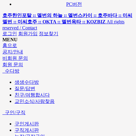
PC버전
호주한인포탈 :: 멜번의 하늘 :: 멜번스카이 :: 호주바다 :: 미씨
멜번 :: 미씨호주 :: OKTA :: 멜번옥타 :: KOZBIZ
All rights
reserved / Contact
로그인
회원가입
정보찾기
MENU
홈으로
공지/안내
비회원 문의
회원 문의
수다방
생생수다방
질문/답변
친구/여행합시다
교민소식/사람찾음
구인/구직
구인게시판
구직게시판