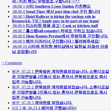
셔 / 키친 핸드/ 주방보조 구합니다 ~~^^
08.08
3
시티 Southern Cross Station 키친핸드
08.08
4
Seoul Tiger 에서 part time chef 구인 합니다
08.08
5
Hotel Railway is hiring the various role in
Brunswick, VIC! Apply now to be part of our team!
08.08
6
미스티팟 채용 공고 | Cook or kitchen staff
08.08
7
홀스텝(all-rounder) 저녁조 구하고 있습니다.
08.08
8
Shop Ramen Preston에서 주방직원 구인합니다.
08.08
9
헤어 디자이너 구인합니다 ! 찔러봐주세요!
08.08
10
시티에 위치한 뷰티샵에서 일하실 리셉션 선생
님 모집합니다
+
Comments
평온
07.22
1
큰독방은 계약완료되었습니다. 스튜디오같
은 가장큰방을 2인동시 또는 혼자서 큰독방으로도 즉시
입주 가능합니다.
평온
07.22
2
큰독방은 계약완료되었습니다. 스튜디오같
은 가장큰방을 2인동시 또는 혼자서 큰독방으로도 즉시
입주 가능합니다.
평온
07.20
3
계약완료 되었습니다.
이Zㅏ벨
06.23
4
쉐어생 구했습니다:)