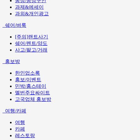
농장/공장구인
과제&에세이
과외&개인광고
쉐어/벼룩
[주의]랜트사기
쉐어/렌트/양도
사고/팔고/거래
홍보방
한인업소록
홍보/이벤트
민박/홈스테이
멜번주요싸이트
고국업체 홍보방
여행/카페
여행
카페
레스토랑