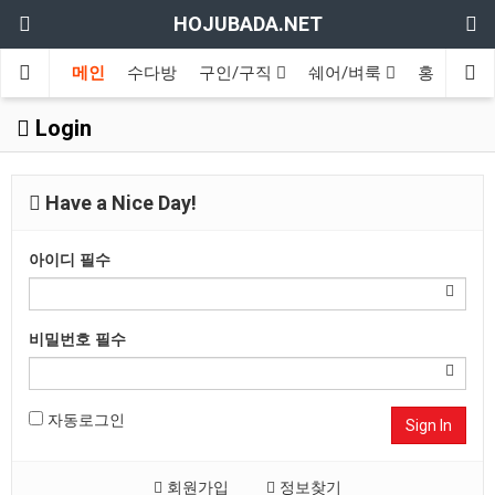
HOJUBADA.NET
메인
수다방
구인/구직
쉐어/벼룩
홍보방
Login
Have a Nice Day!
아이디
필수
비밀번호
필수
자동로그인
Sign In
회원가입
정보찾기