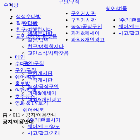
구인/구직
수다방
쉐어/벼룩
구인게시판
생생수다방
구직게시판
[주의]랜
질문/답변
수다방
농장/공장구인
쉐어/렌트
친구/여행합시다
과제&에세이
사고/팔고
생생수다방
교민소식/사람찾음
과외&개인광고
질문/답변
친구/여행합시다
교민소식/사람찾음
메인
구인/구직
수다방
구인/구직
구인게시판
쉐어/벼룩
구직게시판
홍보방
농장/공장구인
여행/카페
과제&에세이
호주뉴스
과외&개인광고
영화 & TV보기
쉐어/벼룩
홈 > 011 > 공지/이용안내
[주의]랜트사기
공지/이용안내
쉐어/렌트/양도
사고/팔고/거래