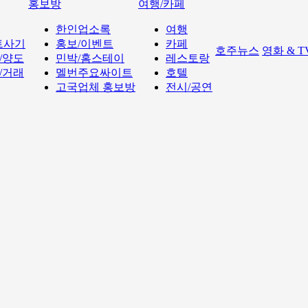
홍보방
여행/카페
한인업소록
여행
트사기
홍보/이벤트
카페
호주뉴스
영화 & 
/양도
민박/홈스테이
레스토랑
/거래
멜번주요싸이트
호텔
고국업체 홍보방
전시/공연