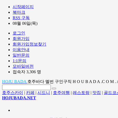
시작페이지
북마크
RSS 구독
08월 06일(목)
로그인
회원가입
회원가입정보찾기
이용안내
일반문의
1:1문의
모바일버전
접속자 3,306 명
HOJU BADA
호주바다 멜번 구인구직 H O U B A D A .C O M . 
호주스카이
|
카페
|
시드니
|
호주여행
|
레스토랑
|
맛집
|
골드코
HOJUBADA.NET