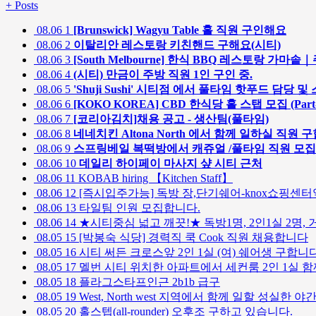
+
Posts
08.06
1
[Brunswick] Wagyu Table 홀 직원 구인해요
08.06
2
이탈리안 레스토랑 키친핸드 구해요(시티)
08.06
3
[South Melbourne] 한식 BBQ 레스토랑 가
08.06
4
(시티) 만금이 주방 직원 1인 구인 중.
08.06
5
'Shuji Sushi' 시티점 에서 풀타임 핫푸드 담당
08.06
6
[KOKO KOREA] CBD 한식당 홀 스탭 모집 (Part-t
08.06
7
[코리아김치]채용 공고 - 생산팀(풀타임)
08.06
8
네네치킨 Altona North 에서 함께 일하실 직원 
08.06
9
스프링베일 복떡방에서 캐쥬얼 /풀타임 직원 모
08.06
10
데일리 하이페이 마사지 샾 시티 근처
08.06
11
KOBAB hiring 【Kitchen Staff】
08.06
12
[즉시입주가능] 독방 장,단기쉐어-knox쇼핑센터
08.06
13
타일팀 인원 모집합니다.
08.06
14
★시티중심 넓고 깨끗!★ 독방1명, 2인1실 2명, 
08.05
15
[박봉숙 식당] 경력직 쿡 Cook 직원 채용합니다
08.05
16
시티 써든 크로스앞 2인 1실 (여) 쉐어생 구합니
08.05
17
멜번 시티 위치한 아파트에서 세컨룸 2인 1실 함
08.05
18
플라그스타프인근 2b1b 급구
08.05
19
West, North west 지역에서 함께 일할 성실한
08.05
20
홀스텝(all-rounder) 오후조 구하고 있습니다.