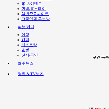
홍보/이벤트
민박/홈스테이
멜번주요싸이트
고국업체 홍보방
여행/카페
여행
카페
레스토랑
호텔
전시/공연
구인 등록
호주뉴스
영화 & TV보기