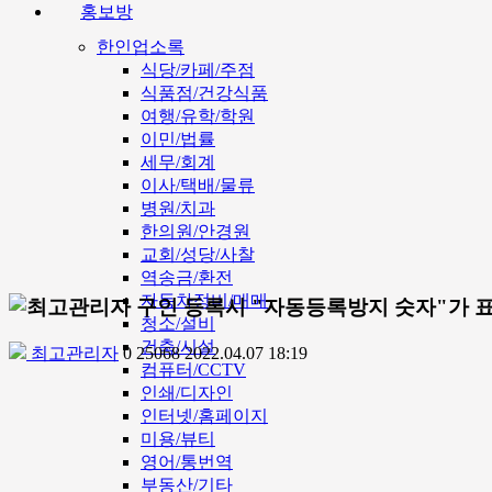
홍보방
한인업소록
식당/카페/주점
식품점/건강식품
여행/유학/학원
이민/법률
세무/회계
이사/택배/물류
병원/치과
한의원/안경원
교회/성당/사찰
역송금/환전
자동차정비/매매
구인 등록시 "자동등록방지 숫자"가 표
청소/설비
건축/시설
최고관리자
0
25068
2022.04.07 18:19
컴퓨터/CCTV
인쇄/디자인
인터넷/홈페이지
미용/뷰티
영어/통번역
부동산/기타