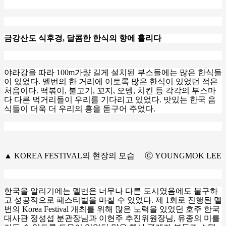
금강산도 식후경
,
달콤한 한식의 향에 홀리다
야라강을 따라
100m
가량 길게 설치된 부스들에는 많은 한식들
이 있었다
.
멜번의 한 거리에 이토록 많은 한식이 있었던 적은
처음이다
.
떡볶이
,
불고기
,
꼬지
,
오뎅
,
치킨 등 각각의 부스마
다 다른 먹거리들이 우리를 기다리고 있었다
.
맛있는 한국 음
식들이 더욱 더 우리의 흥을 돋구어 주었다
.
▲ KOREA FESTIVAL의 현장의 모습 ⓒ YOUNGMOK LEE
한국을 알리기에는 멜번은 너무나 다른 도시였음에도 불구하
고 성공적으로 페스티벌을 마칠 수 있었다
.
제
1
회로 진행된 멜
번의
Korea Festival
개최를 위해 많은 노력을 있었던 호주 한국
대사관 정성섭 분관장님과 이현주 추진위원장님
,
유종의 미를