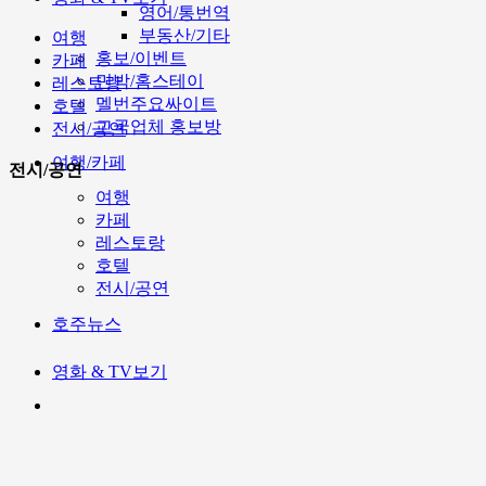
영어/통번역
부동산/기타
여행
홍보/이벤트
카페
민박/홈스테이
레스토랑
멜번주요싸이트
호텔
고국업체 홍보방
전시/공연
여행/카페
전시/공연
여행
카페
레스토랑
호텔
전시/공연
호주뉴스
영화 & TV보기