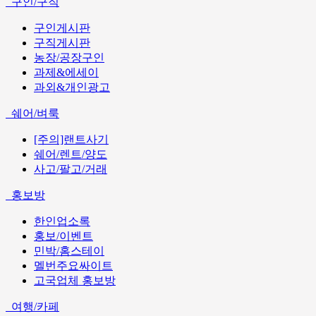
구인/구직
구인게시판
구직게시판
농장/공장구인
과제&에세이
과외&개인광고
쉐어/벼룩
[주의]랜트사기
쉐어/렌트/양도
사고/팔고/거래
홍보방
한인업소록
홍보/이벤트
민박/홈스테이
멜번주요싸이트
고국업체 홍보방
여행/카페