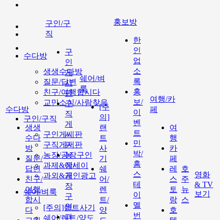
홍보방
구인/구
직
한
인
구
수다방
업
인
소
생생수다방
게
쉐어/벼
록
질문/답변
시
룩
홍
친구/여행합시다
판
여행/카
보/
교민소식/사람찾음
구
[주
수다방
페
이
직
의]
구인/구직
벤
게
생생
랜
여
트
구인게시판
시
수다
트
행
민
구직게시판
판
방
사
카
박/
농장/공장구인
농
질문/
기
페
홈
과제&에세이
장/
답변
쉐
레
호
스
영화
과외&개인광고
공
친구/
어/
스
주
테
& TV
장
여행
렌
토
뉴
쉐어/벼룩
보기
이
구
합시
트/
랑
스
멜
인
[주의]랜트사기
다
양
호
번
과
쉐어/렌트/양도