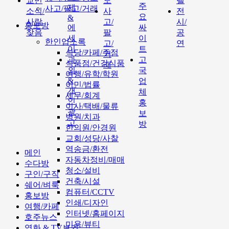
교민
도
텔
주
제
사고/팔고/거래
소식/
사
전
요
&
사람
고/
시/
홍보방
에
싸
찾음
팔
공
세
이
한인업소록
고/
연
이
트
식당/카페/주점
거
과
고
식품점/건강식품
래
외
국
여행/유학/학원
&
업
이민/법률
개
체
세무/회계
인
홍
이사/택배/물류
광
보
병원/치과
고
방
한의원/안경원
교회/성당/사찰
역송금/환전
메인
자동차정비/매매
수다방
청소/설비
구인/구직
건축/시설
쉐어/벼룩
컴퓨터/CCTV
홍보방
인쇄/디자인
여행/카페
인터넷/홈페이지
호주뉴스
미용/뷰티
영화 & TV보기