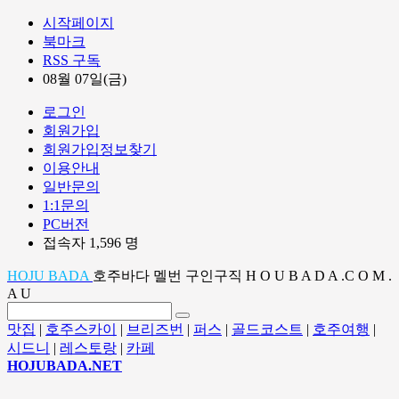
시작페이지
북마크
RSS 구독
08월 07일(금)
로그인
회원가입
회원가입정보찾기
이용안내
일반문의
1:1문의
PC버전
접속자 1,596 명
HOJU BADA
호주바다 멜번 구인구직 H O U B A D A .C O M .
A U
맛집
|
호주스카이
|
브리즈번
|
퍼스
|
골드코스트
|
호주여행
|
시드니
|
레스토랑
|
카페
HOJUBADA.NET