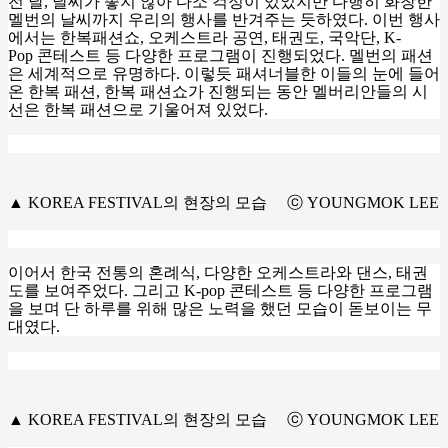
전 날
,
날씨가 좋지 않아 다소 걱정이 있었지만 다행히 화창한
멜번의 날씨까지 우리의 행사를 반겨주는 듯하였다
.
이번 행사
에서는 한복패션쇼
,
오케스트라 공연
,
태권도
,
국악단
, K-
Pop
콘테스트 등 다양한 프로그램이 진행되었다
.
멜번의 패션
은 세계적으로 유명하다
.
이렇듯 패셔너블한 이들의 눈에 들어
온 한복 패션
,
한복 패션쇼가 진행되는 동안 멜버리안들의 시
선은 한복 패션으로 기울어져 있었다
.
▲ KOREA FESTIVAL의 현장의 모습 ⓒ YOUNGMOK LEE
이어서 한국 전통의 혼례식
,
다양한 오케스트라와 댄스
,
태권
도를 보여주었다
.
그리고
K-pop
콘테스트 등 다양한 프로그램
을 보며 단 하루를 위해 많은 노력을 했던 모습이 돋보이는 무
대였다
.
▲ KOREA FESTIVAL의 현장의 모습 ⓒ YOUNGMOK LEE