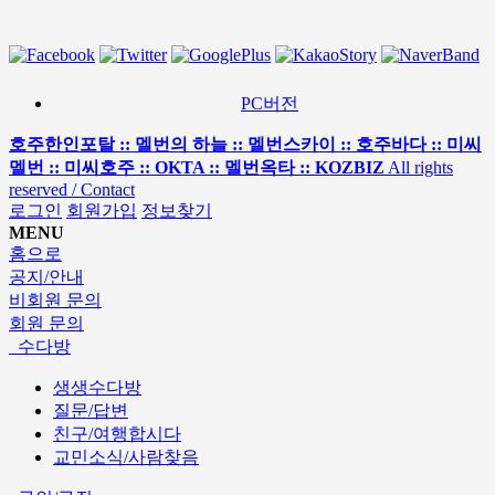
PC버전
호주한인포탈 :: 멜번의 하늘 :: 멜번스카이 :: 호주바다 :: 미씨
멜번 :: 미씨호주 :: OKTA :: 멜번옥타 :: KOZBIZ
All rights
reserved / Contact
로그인
회원가입
정보찾기
MENU
홈으로
공지/안내
비회원 문의
회원 문의
수다방
생생수다방
질문/답변
친구/여행합시다
교민소식/사람찾음