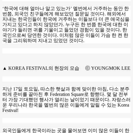
‘
한국에 대해 얼마나 알고 있는가
’
멜번에서 거주하는 동안 한
번쯤
,
외국인 친구들에게 해보았던 질문일 것이다
.
해외에서
지내는 한국인들이 한국에 거주하는 이들보다 더 큰 애국심을
가지고 있다고 하지 않았던가
.
누구든 한 번쯤 한국에 대한 이
야기가 들리면 귀를 기울이고 들었던 경험이 있을 것이다
.
한
국인으로써 당연한 것이다
.
이처럼 많은 이들이 가슴 한 켠 한
국을 그리워하며 지내고 있었던 것이다
.
▲ KOREA FESTIVAL의 현장의 모습 ⓒ YOUNGMOK LEE
지난
17
일 토요일
,
따스한 햇살과 함께 맞이한 아침
,
다소 분주
하게 준비를 끝마친 후
Federation Square
로 향했다
.
몇 달 전부
터 가장 기대했던 행사가 열리는 날이었기 때문이다
.
자랑스러
운 우리나라 한국을 멜번의 많은 이들에게 알릴 수 있는
Korea
Festival!
외국인들에게 한국이라는 곳을 물어보면 이미 많은 이들이 한