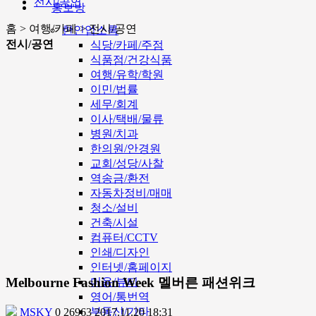
전시/공연
홍보방
홈 > 여행/카페 > 전시/공연
한인업소록
전시/공연
식당/카페/주점
식품점/건강식품
여행/유학/학원
이민/법률
세무/회계
이사/택배/물류
병원/치과
한의원/안경원
교회/성당/사찰
역송금/환전
자동차정비/매매
청소/설비
건축/시설
컴퓨터/CCTV
인쇄/디자인
인터넷/홈페이지
Melbourne Fashion Week 멜버른 패션위크
미용/뷰티
영어/통번역
부동산/기타
MSKY
0
26963
2017.11.20 18:31