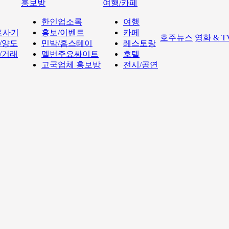
홍보방
여행/카페
한인업소록
여행
트사기
홍보/이벤트
카페
호주뉴스
영화 & 
/양도
민박/홈스테이
레스토랑
/거래
멜번주요싸이트
호텔
고국업체 홍보방
전시/공연