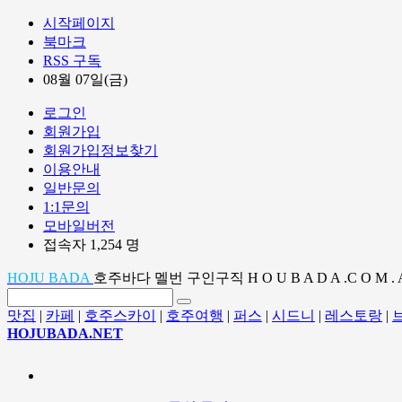
시작페이지
북마크
RSS 구독
08월 07일(금)
로그인
회원가입
회원가입정보찾기
이용안내
일반문의
1:1문의
모바일버전
접속자 1,254 명
HOJU BADA
호주바다 멜번 구인구직 H O U B A D A .C O M . 
맛집
|
카페
|
호주스카이
|
호주여행
|
퍼스
|
시드니
|
레스토랑
|
HOJUBADA.NET