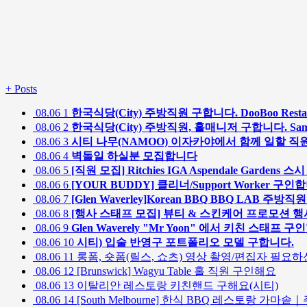
+
Posts
08.06
1
한국식당(City) 주방직원 구합니다. DooBoo Restau
08.06
2
한국식당(City) 주방직원, 홀매니저 구합니다. SamSam 
08.06
3
시티 나무(NAMOO) 이자카야에서 함께 일할 직
08.06
4
벽돌일 하실분 모집합니다
08.06
5
[직원 모집] Ritchies IGA Aspendale Garden
08.06
6
[YOUR BUDDY] 클리너/Support Worker 구인
08.06
7
[Glen Waverley]Korean BBQ BBQ LAB 주방직
08.06
8
[행사 스태프 모집] 뷰티 & 스킨케어 프로모션 
08.06
9
Glen Waverely "Mr Yoon" 에서 키친 스태프 
08.06
10
시티) 입술 반영구 포트폴리오 모델 구합니다.
08.06
11
롱폼, 숏폼(릴스, 쇼츠) 영상 촬영/편집자 필요하신
08.06
12
[Brunswick] Wagyu Table 홀 직원 구인해요
08.06
13
이탈리안 레스토랑 키친핸드 구해요(시티)
08.06
14
[South Melbourne] 한식 BBQ 레스토랑 가