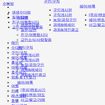
구인/구직
수다방
쉐어/벼룩
구인게시판
생생수다방
구직게시판
[주의]랜
질문/답변
수다방
농장/공장구인
쉐어/렌트
친구/여행합시다
과제&에세이
사고/팔고
생생수다방
교민소식/사람찾음
과외&개인광고
질문/답변
친구/여행합시다
교민소식/사람찾음
메인
구인/구직
수다방
구인/구직
구인게시판
쉐어/벼룩
구직게시판
홍보방
농장/공장구인
여행/카페
과제&에세이
호주뉴스
과외&개인광고
영화 & TV보기
쉐어/벼룩
여행
[주의]랜트사기
카페
쉐어/렌트/양도
레스토랑
사고/팔고/거래
호텔