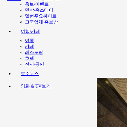
홍보/이벤트
민박/홈스테이
멜번주요싸이트
고국업체 홍보방
여행/카페
여행
카페
레스토랑
호텔
전시/공연
호주뉴스
영화 & TV보기