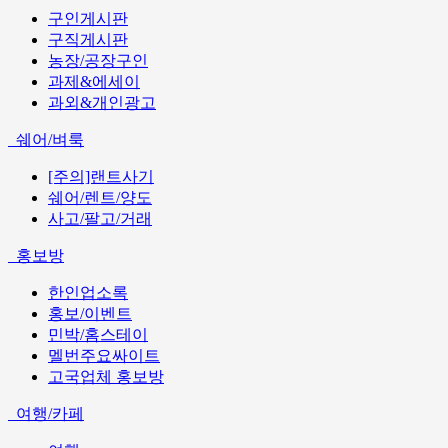
구인게시판
구직게시판
농장/공장구인
과제&에세이
과외&개인광고
쉐어/벼룩
[주의]랜트사기
쉐어/렌트/양도
사고/팔고/거래
홍보방
한인업소록
홍보/이벤트
민박/홈스테이
멜번주요싸이트
고국업체 홍보방
여행/카페