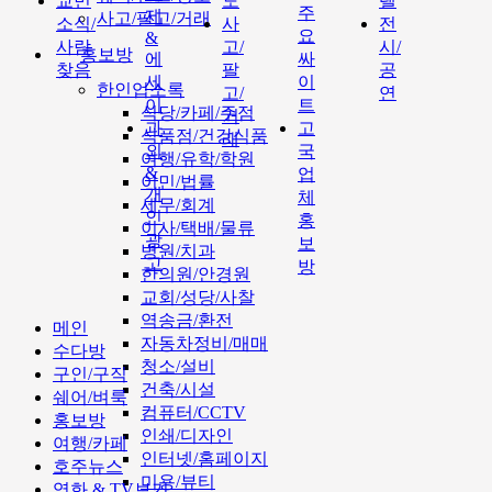
교민
도
텔
주
제
사고/팔고/거래
소식/
사
전
요
&
사람
고/
시/
홍보방
에
싸
찾음
팔
공
세
이
한인업소록
고/
연
이
트
식당/카페/주점
거
과
고
식품점/건강식품
래
외
국
여행/유학/학원
&
업
이민/법률
개
체
세무/회계
인
홍
이사/택배/물류
광
보
병원/치과
고
방
한의원/안경원
교회/성당/사찰
역송금/환전
메인
자동차정비/매매
수다방
청소/설비
구인/구직
건축/시설
쉐어/벼룩
컴퓨터/CCTV
홍보방
인쇄/디자인
여행/카페
인터넷/홈페이지
호주뉴스
미용/뷰티
영화 & TV보기