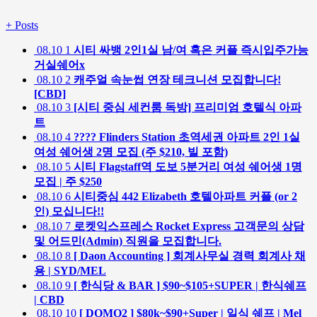
+
Posts
08.10
1
시티 싸뱅 2인1실 남/여 혹은 커플 즉시입주가능
거실쉐어x
08.10
2
캐주얼 속눈썹 연장 테크니션 모집합니다!
[CBD]
08.10
3
[시티 중심 세컨룸 독방] 프리미엄 호텔식 아파
트
08.10
4
???? Flinders Station 초역세권 아파트 2인 1실
여성 쉐어생 2명 모집 (주 $210, 빌 포함)
08.10
5
시티 Flagstaff역 도보 5분거리 여성 쉐어생 1명
모집 | 주 $250
08.10
6
시티중심 442 Elizabeth 호텔아파트 커플 (or 2
인) 모십니다!!
08.10
7
로켓익스프레스 Rocket Express 고객문의 상담
및 어드민(Admin) 직원을 모집합니다.
08.10
8
[ Daon Accounting ] 회계사무실 경력 회계사 채
용 | SYD/MEL
08.10
9
[ 한식당 & BAR ] $90~$105+SUPER | 한식쉐프
| CBD
08.10
10
[ DOMO2 ] $80k~$90+Super | 일식 쉐프 | Mel