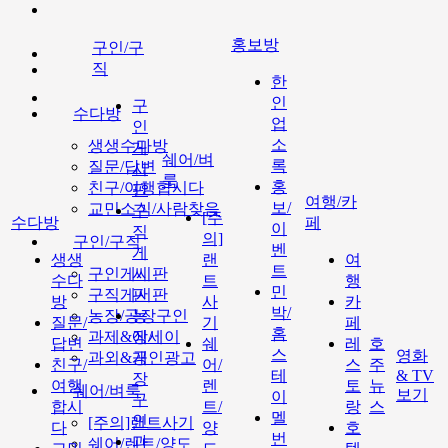
홍보방
구인/구
직
한
인
구
수다방
업
인
소
생생수다방
게
쉐어/벼
록
질문/답변
시
룩
홍
친구/여행합시다
판
여행/카
보/
교민소식/사람찾음
구
[주
수다방
페
이
직
의]
구인/구직
벤
게
생생
랜
여
트
구인게시판
시
수다
트
행
민
구직게시판
판
방
사
카
박/
농장/공장구인
농
질문/
기
페
홈
과제&에세이
장/
답변
쉐
레
호
스
영화
과외&개인광고
공
친구/
어/
스
주
테
& TV
장
여행
렌
토
뉴
쉐어/벼룩
보기
이
구
합시
트/
랑
스
멜
인
[주의]랜트사기
다
양
호
번
과
쉐어/렌트/양도