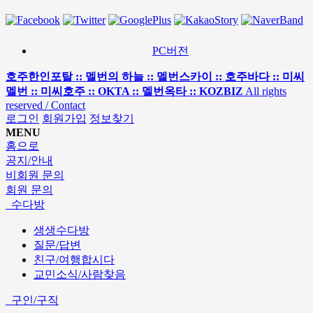
PC버전
호주한인포탈 :: 멜번의 하늘 :: 멜번스카이 :: 호주바다 :: 미씨
멜번 :: 미씨호주 :: OKTA :: 멜번옥타 :: KOZBIZ
All rights
reserved / Contact
로그인
회원가입
정보찾기
MENU
홈으로
공지/안내
비회원 문의
회원 문의
수다방
생생수다방
질문/답변
친구/여행합시다
교민소식/사람찾음
구인/구직