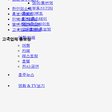
영어/통번역
부동산/기타
한인업소록
홍보/이벤트
홍보/이벤트
민박/홈스테이
민박/홈스테이
멜번주요싸이트
멜번주요싸이트
고국업체 홍보방
고국업체 홍보방
여행/카페
고국업체 홍보방
여행
카페
레스토랑
호텔
전시/공연
호주뉴스
영화 & TV보기