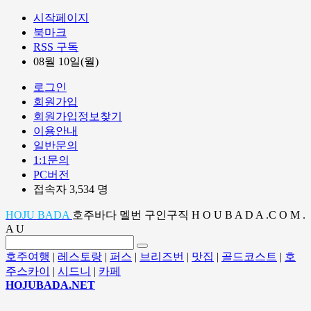
시작페이지
북마크
RSS 구독
08월 10일(월)
로그인
회원가입
회원가입정보찾기
이용안내
일반문의
1:1문의
PC버전
접속자 3,534 명
HOJU BADA
호주바다 멜번 구인구직 H O U B A D A .C O M .
A U
호주여행
|
레스토랑
|
퍼스
|
브리즈번
|
맛집
|
골드코스트
|
호
주스카이
|
시드니
|
카페
HOJUBADA.NET