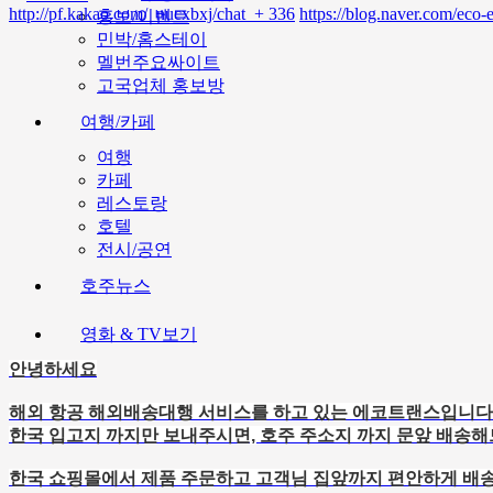
http://pf.kakao.com/_nucxbxj/chat
+ 336
https://blog.naver.com/ec
홍보/이벤트
민박/홈스테이
멜번주요싸이트
고국업체 홍보방
여행/카페
여행
카페
레스토랑
호텔
전시/공연
호주뉴스
영화 & TV보기
안녕하세요
해외 항공 해외배송대행 서비스를 하고 있는 에코트랜스입니다
한국 입고지 까지만 보내주시면, 호주 주소지 까지 문앞 배송
한국 쇼핑몰에서 제품 주문하고 고객님 집앞까지 편안하게 배송