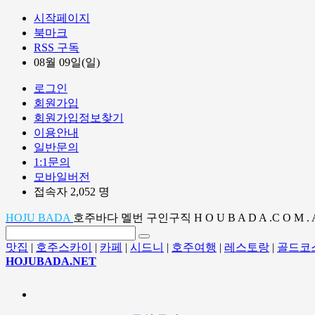
시작페이지
북마크
RSS 구독
08월 09일(일)
로그인
회원가입
회원가입정보찾기
이용안내
일반문의
1:1문의
모바일버전
접속자 2,052 명
HOJU BADA
호주바다 멜번 구인구직 H O U B A D A .C O M . 
맛집
|
호주스카이
|
카페
|
시드니
|
호주여행
|
레스토랑
|
골드코
HOJUBADA.NET