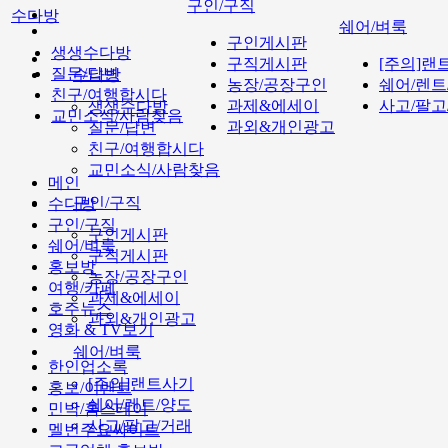
구인/구직
수다방
쉐어/벼룩
구인게시판
생생수다방
구직게시판
[주의]랜
질문/답변
수다방
농장/공장구인
쉐어/렌트
친구/여행합시다
과제&에세이
사고/팔고
생생수다방
교민소식/사람찾음
과외&개인광고
질문/답변
친구/여행합시다
교민소식/사람찾음
메인
구인/구직
수다방
구인/구직
구인게시판
쉐어/벼룩
구직게시판
홍보방
농장/공장구인
여행/카페
과제&에세이
호주뉴스
과외&개인광고
영화 & TV보기
쉐어/벼룩
한인업소록
[주의]랜트사기
홍보/이벤트
쉐어/렌트/양도
민박/홈스테이
사고/팔고/거래
멜번주요싸이트