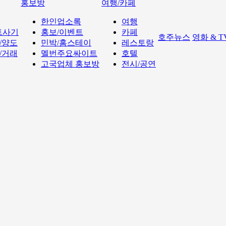
홍보방
여행/카페
한인업소록
여행
트사기
홍보/이벤트
카페
호주뉴스
영화 & 
/양도
민박/홈스테이
레스토랑
/거래
멜번주요싸이트
호텔
고국업체 홍보방
전시/공연