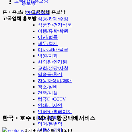
고국업체 홍보방
홍보방
홈 > 홍보방 > 고국업체 홍보방
한인업소록
고국업체 홍보방
식당/카페/주점
식품점/건강식품
여행/유학/학원
이민/법률
세무/회계
이사/택배/물류
병원/치과
한의원/안경원
교회/성당/사찰
역송금/환전
자동차정비/매매
청소/설비
건축/시설
컴퓨터/CCTV
인쇄/디자인
인터넷/홈페이지
한국 > 호주 해외배송 항공택배서비스
미용/뷰티
영어/통번역
부동산/기타
ecotrans
0
3146
2025.08.29 16:10