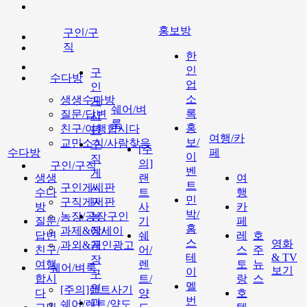
홍보방
구인/구
직
한
인
구
수다방
업
인
소
생생수다방
게
쉐어/벼
록
질문/답변
시
룩
홍
친구/여행합시다
판
여행/카
보/
교민소식/사람찾음
구
[주
수다방
페
이
직
의]
구인/구직
벤
게
생생
랜
여
트
구인게시판
시
수다
트
행
민
구직게시판
판
방
사
카
박/
농장/공장구인
농
질문/
기
페
홈
과제&에세이
장/
답변
쉐
레
호
스
영화
과외&개인광고
공
친구/
어/
스
주
테
& TV
장
여행
렌
토
뉴
쉐어/벼룩
보기
이
구
합시
트/
랑
스
멜
인
[주의]랜트사기
다
양
호
번
과
쉐어/렌트/양도