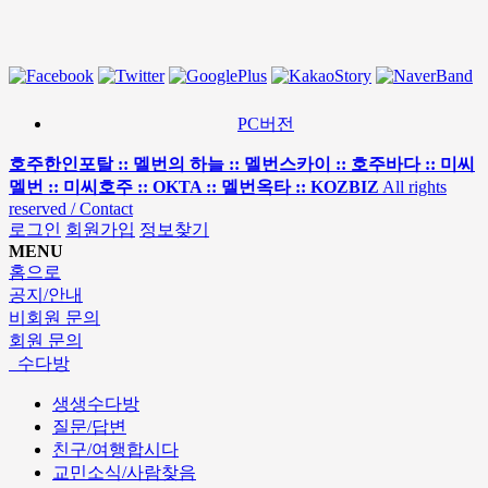
PC버전
호주한인포탈 :: 멜번의 하늘 :: 멜번스카이 :: 호주바다 :: 미씨
멜번 :: 미씨호주 :: OKTA :: 멜번옥타 :: KOZBIZ
All rights
reserved / Contact
로그인
회원가입
정보찾기
MENU
홈으로
공지/안내
비회원 문의
회원 문의
수다방
생생수다방
질문/답변
친구/여행합시다
교민소식/사람찾음