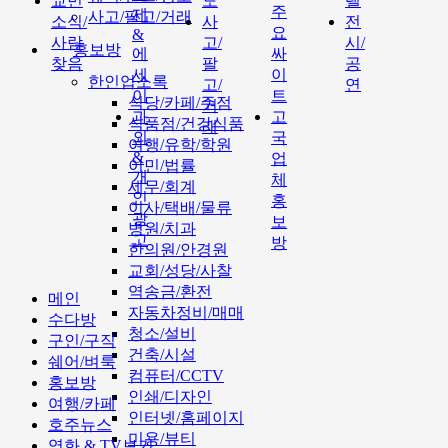
교민
도
텔
주
제
사고/팔고/거래
소식/
사
전
요
&
사람
고/
시/
홍보방
에
싸
찾음
팔
공
세
이
한인업소록
고/
연
이
트
식당/카페/주점
거
과
고
식품점/건강식품
래
외
국
여행/유학/학원
&
업
이민/법률
개
체
세무/회계
인
홍
이사/택배/물류
광
보
병원/치과
고
방
한의원/안경원
교회/성당/사찰
역송금/환전
메인
자동차정비/매매
수다방
청소/설비
구인/구직
건축/시설
쉐어/벼룩
컴퓨터/CCTV
홍보방
인쇄/디자인
여행/카페
인터넷/홈페이지
호주뉴스
미용/뷰티
영화 & TV보기