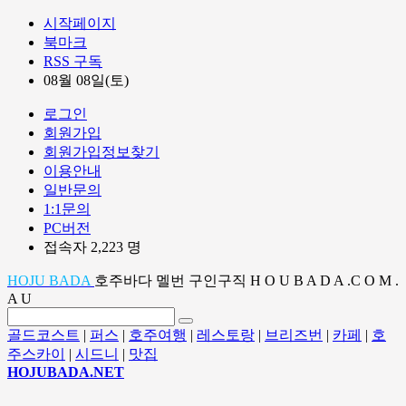
시작페이지
북마크
RSS 구독
08월 08일(토)
로그인
회원가입
회원가입정보찾기
이용안내
일반문의
1:1문의
PC버전
접속자 2,223 명
HOJU BADA
호주바다 멜번 구인구직 H O U B A D A .C O M .
A U
골드코스트
|
퍼스
|
호주여행
|
레스토랑
|
브리즈번
|
카페
|
호
주스카이
|
시드니
|
맛집
HOJUBADA.NET