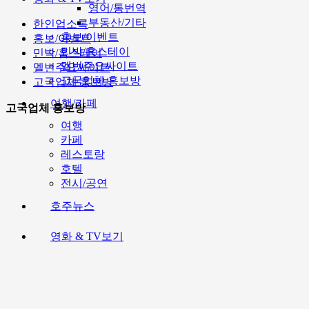
영어/통번역
부동산/기타
한인업소록
홍보/이벤트
홍보/이벤트
민박/홈스테이
민박/홈스테이
멜번주요싸이트
멜번주요싸이트
고국업체 홍보방
고국업체 홍보방
여행/카페
고국업체 홍보방
여행
카페
레스토랑
호텔
전시/공연
호주뉴스
영화 & TV보기