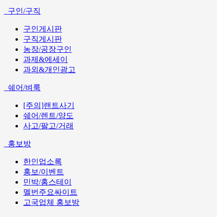
구인/구직
구인게시판
구직게시판
농장/공장구인
과제&에세이
과외&개인광고
쉐어/벼룩
[주의]랜트사기
쉐어/렌트/양도
사고/팔고/거래
홍보방
한인업소록
홍보/이벤트
민박/홈스테이
멜번주요싸이트
고국업체 홍보방